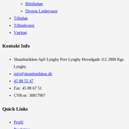
Biltilbehør
Diverse Lædervarer
Tilbehør
Tilbudsvarer
Værktøj
Kontakt Info
​Skumbutikken ApS Lyngby Port Lyngby Hovedgade 112 2800 Kgs.
Lyngby
info@skumbutikken.dk
45 88 55 47
Fax: 45 88 67 51
CVR-nr: 30817907
Quick Links
Profil