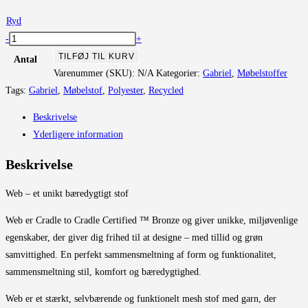
Ryd
Web
-
+
antal
TILFØJ TIL KURV
Antal
Varenummer (SKU):
N/A
Kategorier:
Gabriel
,
Møbelstoffer
Tags:
Gabriel
,
Møbelstof
,
Polyester
,
Recycled
Beskrivelse
Yderligere information
Beskrivelse
Web – et unikt bæredygtigt stof
Web er Cradle to Cradle Certified ™ Bronze og giver unikke, miljøvenlige
egenskaber, der giver dig frihed til at designe – med tillid og grøn
samvittighed. En perfekt sammensmeltning af form og funktionalitet,
sammensmeltning stil, komfort og bæredygtighed.
Web er et stærkt, selvbærende og funktionelt mesh stof med garn, der