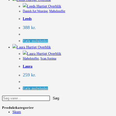
har
Hurtigt Overblik
Danish Art Weaving
,
Møbelstoffer
flere
Leeds
varianter.
Mulighederne
388
kr.
kan
vælges
Dette
Vælg muligheder
på
vare
Hurtigt Overblik
varesiden
har
Hurtigt Overblik
Møbelstoffer
,
Scan Aprima
flere
Laura
varianter.
Mulighederne
259
kr.
kan
vælges
Dette
Vælg muligheder
på
vare
Søg
Søg
varesiden
har
efter:
flere
Produktkategorier
Skum
varianter.