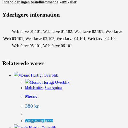
Indeholder ingen brandhæmmende kemikalier.
Yderligere information
Web farve 01 101, Web farve 01 102, Web farve 02 101, Web farve
Web
03 101, Web farve 03 102, Web farve 04 101, Web farve 04 102,
Web farve 05 101, Web farve 06 101
Relaterede varer
Hurtigt Overblik
Hurtigt Overblik
Møbelstoffer
,
Scan Aprima
Mosaic
380
kr.
Dette
Vælg muligheder
vare
Hurtigt Overblik