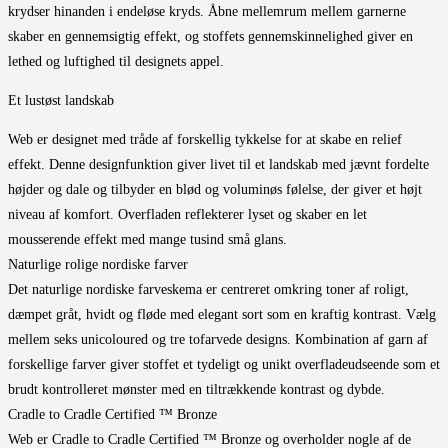
krydser hinanden i endeløse kryds. Åbne mellemrum mellem garnerne
skaber en gennemsigtig effekt, og stoffets gennemskinnelighed giver en
lethed og luftighed til designets appel.
Et lustøst landskab
Web er designet med tråde af forskellig tykkelse for at skabe en relief
effekt. Denne designfunktion giver livet til et landskab med jævnt fordelte
højder og dale og tilbyder en blød og voluminøs følelse, der giver et højt
niveau af komfort. Overfladen reflekterer lyset og skaber en let
mousserende effekt med mange tusind små glans.
Naturlige rolige nordiske farver
Det naturlige nordiske farveskema er centreret omkring toner af roligt,
dæmpet gråt, hvidt og fløde med elegant sort som en kraftig kontrast. Vælg
mellem seks unicoloured og tre tofarvede designs. Kombination af garn af
forskellige farver giver stoffet et tydeligt og unikt overfladeudseende som et
brudt kontrolleret mønster med en tiltrækkende kontrast og dybde.
Cradle to Cradle Certified ™ Bronze
Web er Cradle to Cradle Certified ™ Bronze og overholder nogle af de