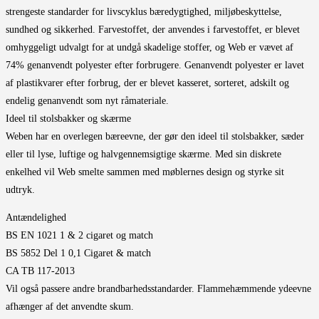
strengeste standarder for livscyklus bæredygtighed, miljøbeskyttelse,
sundhed og sikkerhed. Farvestoffet, der anvendes i farvestoffet, er blevet
omhyggeligt udvalgt for at undgå skadelige stoffer, og Web er vævet af
74% genanvendt polyester efter forbrugere. Genanvendt polyester er lavet
af plastikvarer efter forbrug, der er blevet kasseret, sorteret, adskilt og
endelig genanvendt som nyt råmateriale.
Ideel til stolsbakker og skærme
Weben har en overlegen bæreevne, der gør den ideel til stolsbakker, sæder
eller til lyse, luftige og halvgennemsigtige skærme. Med sin diskrete
enkelhed vil Web smelte sammen med møblernes design og styrke sit
udtryk.
Antændelighed
BS EN 1021 1 & 2 cigaret og match
BS 5852 Del 1 0,1 Cigaret & match
CA TB 117-2013
Vil også passere andre brandbarhedsstandarder. Flammehæmmende ydeevne
afhænger af det anvendte skum.