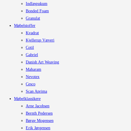
Indlægsskum
Bonded Foam
Granulat
Møbelstoffer
Kvadrat
Kjellerup Væveri
Cotil
Gabriel
Danish Art Weaving
Maharam
Nevotex
Cesco
Scan Aprima
Møbelklassikere
Arne Jacobsen
Bernth Pedersen
Børge Mogensen
Erik Jørgensen