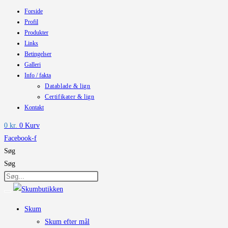
Forside
Skip
Profil
to
Produkter
content
Links
Betingelser
Galleri
Info / fakta
Datablade & lign
Certifikater & lign
Kontakt
0
kr.
0
Kurv
Facebook-f
Søg
Søg
Skum
Skum efter mål