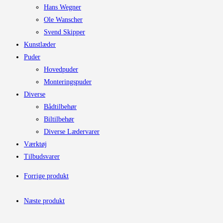
Hans Wegner
Ole Wanscher
Svend Skipper
Kunstlæder
Puder
Hovedpuder
Monteringspuder
Diverse
Bådtilbehør
Biltilbehør
Diverse Lædervarer
Værktøj
Tilbudsvarer
Forrige produkt
Næste produkt