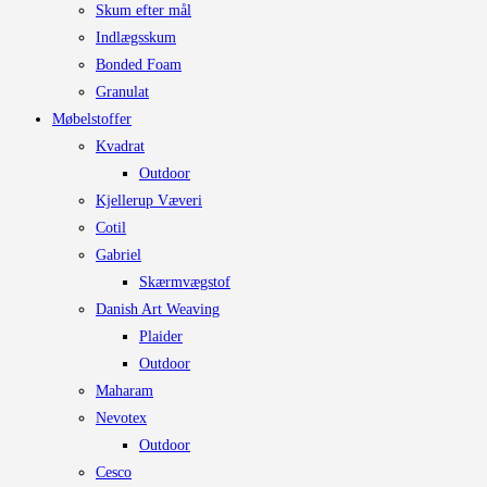
Skum efter mål
Mulighederne
Indlægsskum
kan
Bonded Foam
vælges
Granulat
på
Møbelstoffer
varesiden
Kvadrat
Outdoor
Kjellerup Væveri
Cotil
Gabriel
Skærmvægstof
Danish Art Weaving
Plaider
Outdoor
Maharam
Nevotex
Outdoor
Cesco