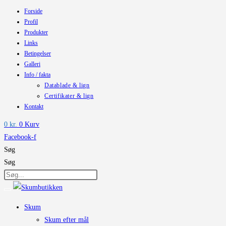
Forside
Skip
Profil
to
Produkter
content
Links
Betingelser
Galleri
Info / fakta
Datablade & lign
Certifikater & lign
Kontakt
0
kr.
0
Kurv
Facebook-f
Søg
Søg
Skum
Skum efter mål