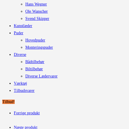
Hans Wegner
Ole Wanscher
Svend Skipper
Kunstlæder
Puder
Hovedpuder
Monteringspuder
Diverse
Bådtilbehør
Biltilbehør
Diverse Lædervarer
Værktøj
Tilbudsvarer
Tilbud!
Forrige produkt
Næste produkt