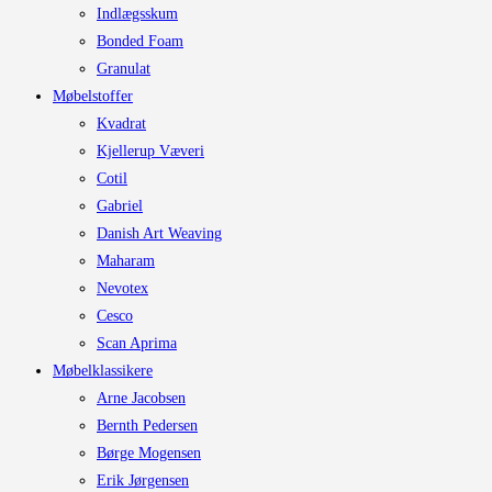
Indlægsskum
Bonded Foam
Granulat
Møbelstoffer
Kvadrat
Kjellerup Væveri
Cotil
Gabriel
Danish Art Weaving
Maharam
Nevotex
Cesco
Scan Aprima
Møbelklassikere
Arne Jacobsen
Bernth Pedersen
Børge Mogensen
Erik Jørgensen