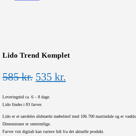
Lido Trend Komplet
Den
Den
585
kr.
535
kr.
oprindelige
aktuelle
pris
pris
Leveringstid ca. 6 – 8 dage.
Lido findes i 83 farver.
var:
er:
Lido er et særdeles slidstærkt møbelstof med 106.700 martindale og er vaskba
585 kr..
535 kr..
Dimensioner er omtrentlige.
Farver vist digitalt kan variere lidt fra det aktuelle produkt.