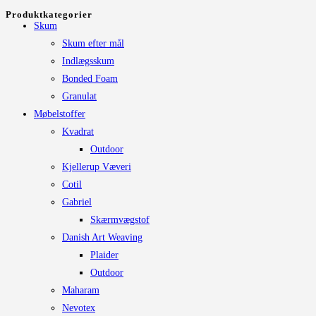
efter:
Produktkategorier
varianter.
Skum
Mulighederne
Skum efter mål
kan
Indlægsskum
vælges
Bonded Foam
på
Granulat
varesiden
Møbelstoffer
Kvadrat
Outdoor
Kjellerup Væveri
Cotil
Gabriel
Skærmvægstof
Danish Art Weaving
Plaider
Outdoor
Maharam
Nevotex