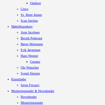
Outdoor
Cesco
Sv. Repp Jensen
Scan Aprima
Møbelklassikere
Arne Jacobsen
Bernth Pedersen
Børge Mogensen
Erik Jørgensen
Hans Wegner
Getama
Ole Wanscher
Svend Skipper
Kunstlæder
Serge Ferrarri
Monteringspuder & Hovedpuder
Hovedpuder
Monteringspuder