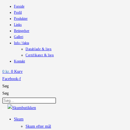
Forside
Skip
Profil
to
Produkter
content
Links
Betingelser
Galleri
Info / fakta
Datablade & lign
Certifikater & lign
Kontakt
0
kr.
0
Kurv
Facebook-f
Søg
Søg
Skum
Skum efter mål