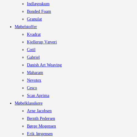
Indlægsskum
Bonded Foam
Granulat
Møbelstoffer
Kvadrat
Kjellerup Væveri
Cotil
Gabriel
Danish Art Weaving
Maharam
Nevotex
Cesco
Scan Aprima
Møbelklassikere
Arne Jacobsen
Bernth Pedersen
Børge Mogensen
Erik Jørgensen