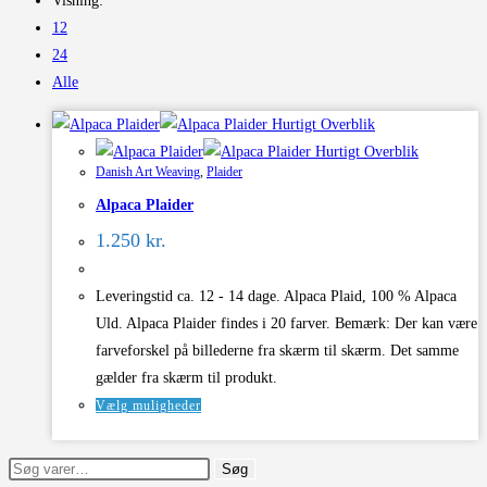
Visning:
12
24
Alle
Hurtigt Overblik
Hurtigt Overblik
Danish Art Weaving
,
Plaider
Alpaca Plaider
1.250
kr.
Leveringstid ca. 12 - 14 dage. Alpaca Plaid, 100 % Alpaca
Uld. Alpaca Plaider findes i 20 farver. Bemærk: Der kan være
farveforskel på billederne fra skærm til skærm. Det samme
gælder fra skærm til produkt.
Dette
Vælg muligheder
vare
har
Søg
Søg
flere