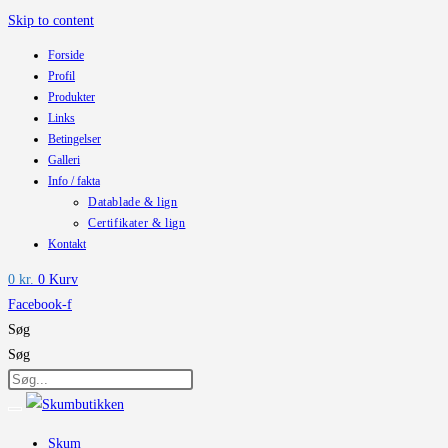
Skip to content
Forside
Profil
Produkter
Links
Betingelser
Galleri
Info / fakta
Datablade & lign
Certifikater & lign
Kontakt
0
kr.
0
Kurv
Facebook-f
Søg
Søg
Skum