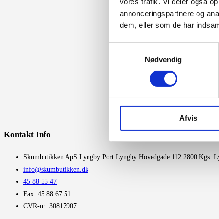
vores trafik. Vi deler også 
annonceringspartnere og anal
dem, eller som de har indsaml
Samtykkevalg
Nødvendig
Afvis
Kontakt Info
​Skumbutikken ApS Lyngby Port Lyngby Hovedgade 112 2800 Kgs. L
info@skumbutikken.dk
45 88 55 47
Fax: 45 88 67 51
CVR-nr: 30817907