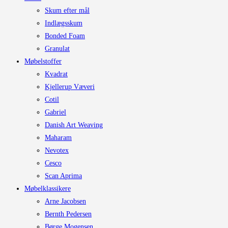
Skum efter mål
Indlægsskum
Bonded Foam
Granulat
Møbelstoffer
Kvadrat
Kjellerup Væveri
Cotil
Gabriel
Danish Art Weaving
Maharam
Nevotex
Cesco
Scan Aprima
Møbelklassikere
Arne Jacobsen
Bernth Pedersen
Børge Mogensen