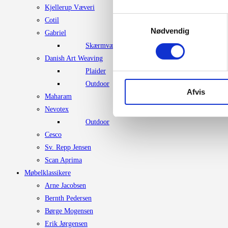
Kjellerup Væveri
Samtykkevalg
Cotil
Nødvendig
Gabriel
Skærmvægstof
Danish Art Weaving
Plaider
Outdoor
Afvis
Maharam
Nevotex
Outdoor
Cesco
Sv. Repp Jensen
Scan Aprima
Møbelklassikere
Arne Jacobsen
Bernth Pedersen
Børge Mogensen
Erik Jørgensen