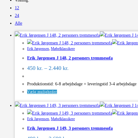
Visning:
12
24
Alle
Erik Jørgensen
,
Møbelklassikere
Erik Jørgensen J 148, 2 personers tremmesofa
Prisinterval:
450
kr.
–
2.440
kr.
450 kr.
til
2.440 kr.
Produktionstid: 6-8 arbejdsdage + leveringstid 3-4 arbejdsdage
Dette
Vælg muligheder
vare
har
flere
Erik Jørgensen
,
Møbelklassikere
varianter.
Erik Jørgensen J 149, 3 personers tremmesofa
Mulighederne
Prisinterval:
kan