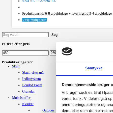
480
kr.
–
2.690
kr.
480 kr.
vælges
til
på
2.690 kr.
Produktionstid: 6-8 arbejdsdage + leveringstid 3-4 arbejdsdage
varesiden
Dette
Vælg muligheder
vare
har
Søg
Søg
flere
efter:
Filtrer efter pris
varianter.
Mulighederne
Mindste
Højeste
Filter
kan
pris
pris
Produktkategorier
vælges
Skum
Samtykke
på
Skum efter mål
varesiden
Indlægsskum
Denne hjemmeside bruger c
Bonded Foam
Granulat
Vi bruger cookies til at tilpas
Møbelstoffer
vores trafik. Vi deler også 
Kvadrat
annonceringspartnere og anal
Outdoor
dem, eller som de har indsaml