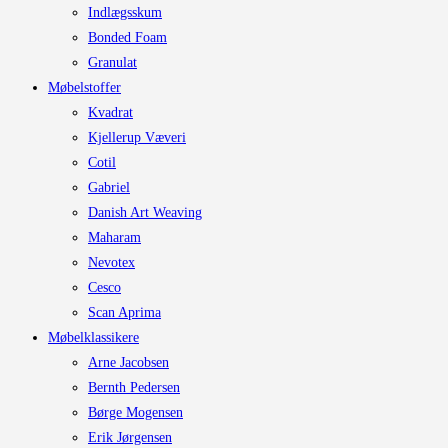
Indlægsskum
Bonded Foam
Granulat
Møbelstoffer
Kvadrat
Kjellerup Væveri
Cotil
Gabriel
Danish Art Weaving
Maharam
Nevotex
Cesco
Scan Aprima
Møbelklassikere
Arne Jacobsen
Bernth Pedersen
Børge Mogensen
Erik Jørgensen