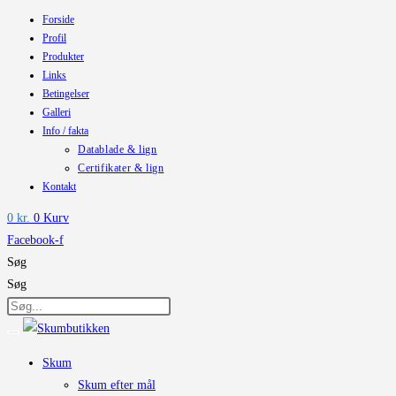
Forside
Skip
Profil
to
Produkter
content
Links
Betingelser
Galleri
Info / fakta
Datablade & lign
Certifikater & lign
Kontakt
0
kr.
0
Kurv
Facebook-f
Søg
Søg
Skum
Skum efter mål