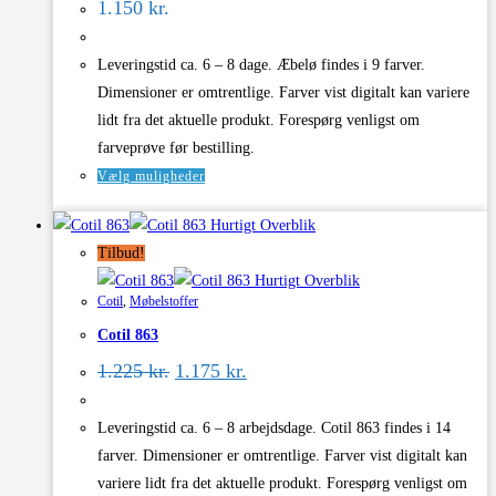
1.150
kr.
Leveringstid ca. 6 – 8 dage. Æbelø findes i 9 farver.
Dimensioner er omtrentlige. Farver vist digitalt kan variere
lidt fra det aktuelle produkt. Forespørg venligst om
farveprøve før bestilling.
Dette
Vælg muligheder
vare
Hurtigt Overblik
har
Tilbud!
flere
Hurtigt Overblik
varianter.
Cotil
,
Møbelstoffer
Mulighederne
Cotil 863
kan
Den
Den
vælges
1.225
kr.
1.175
kr.
oprindelige
aktuelle
på
pris
pris
varesiden
var:
er:
Leveringstid ca. 6 – 8 arbejdsdage. Cotil 863 findes i 14
1.225 kr..
1.175 kr..
farver. Dimensioner er omtrentlige. Farver vist digitalt kan
variere lidt fra det aktuelle produkt. Forespørg venligst om