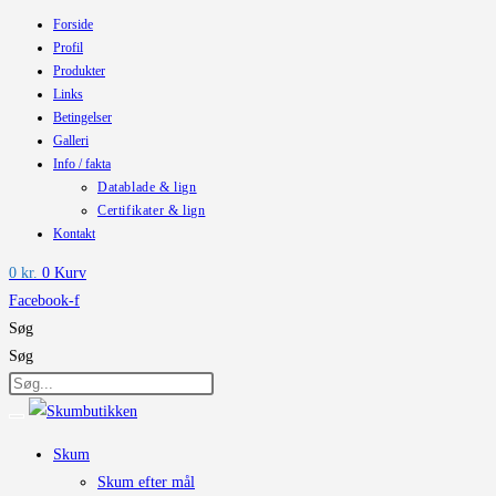
Forside
Skip
Profil
to
Produkter
content
Links
Betingelser
Galleri
Info / fakta
Datablade & lign
Certifikater & lign
Kontakt
0
kr.
0
Kurv
Facebook-f
Søg
Søg
Skum
Skum efter mål