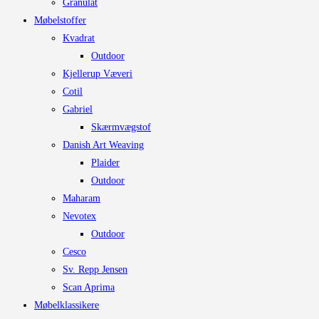
Granulat
Møbelstoffer
Kvadrat
Outdoor
Kjellerup Væveri
Cotil
Gabriel
Skærmvægstof
Danish Art Weaving
Plaider
Outdoor
Maharam
Nevotex
Outdoor
Cesco
Sv. Repp Jensen
Scan Aprima
Møbelklassikere