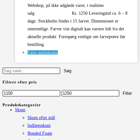
Webshop, på ikke udgåede varer, i realtime
salg. Kr. 1250 Leveringstid ca. 6 – 8
dage. Stockholm findes i 15 farver. Dimensioner er
omtrentlige. Farver vist digitalt kan variere lidt fra det
aktuelle produkt. Forespørg venligst om farveprøve før
bestilling.
Dette
Vælg muligheder
vare
har
Søg
Søg
flere
efter:
Filtrer efter pris
varianter.
Mulighederne
Mindste
Højeste
Filter
kan
pris
pris
Produktkategorier
vælges
Skum
på
Skum efter mål
varesiden
Indlægsskum
Bonded Foam