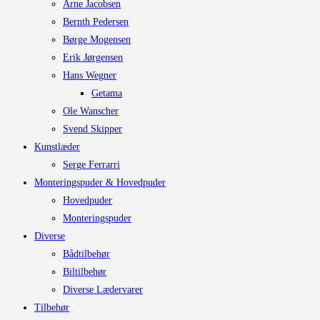
Arne Jacobsen
Bernth Pedersen
Børge Mogensen
Erik Jørgensen
Hans Wegner
Getama
Ole Wanscher
Svend Skipper
Kunstlæder
Serge Ferrarri
Monteringspuder & Hovedpuder
Hovedpuder
Monteringspuder
Diverse
Bådtilbehør
Biltilbehør
Diverse Lædervarer
Tilbehør