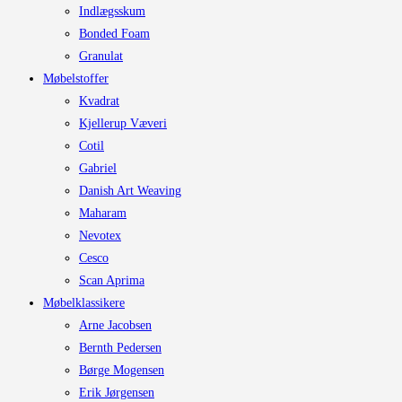
Indlægsskum
Bonded Foam
Granulat
Møbelstoffer
Kvadrat
Kjellerup Væveri
Cotil
Gabriel
Danish Art Weaving
Maharam
Nevotex
Cesco
Scan Aprima
Møbelklassikere
Arne Jacobsen
Bernth Pedersen
Børge Mogensen
Erik Jørgensen