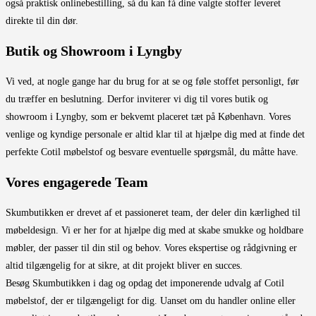
også praktisk onlinebestilling, så du kan få dine valgte stoffer leveret
direkte til din dør.
Butik og Showroom i Lyngby
Vi ved, at nogle gange har du brug for at se og føle stoffet personligt, før
du træffer en beslutning. Derfor inviterer vi dig til vores butik og
showroom i Lyngby, som er bekvemt placeret tæt på København. Vores
venlige og kyndige personale er altid klar til at hjælpe dig med at finde det
perfekte Cotil møbelstof og besvare eventuelle spørgsmål, du måtte have.
Vores engagerede Team
Skumbutikken er drevet af et passioneret team, der deler din kærlighed til
møbeldesign. Vi er her for at hjælpe dig med at skabe smukke og holdbare
møbler, der passer til din stil og behov. Vores ekspertise og rådgivning er
altid tilgængelig for at sikre, at dit projekt bliver en succes.
Besøg Skumbutikken i dag og opdag det imponerende udvalg af Cotil
møbelstof, der er tilgængeligt for dig. Uanset om du handler online eller