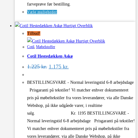
farveprøve før bestilling.
Dette
Vælg muligheder
vare
Hurtigt Overblik
har
Tilbud!
flere
Hurtigt Overblik
varianter.
Cotil
,
Møbelstoffer
Mulighederne
Cotil Hestedækken Askø
kan
Den
Den
vælges
1.225
kr.
1.175
kr.
oprindelige
aktuelle
på
pris
pris
varesiden
var:
er:
BESTILLINGSVARE - Normal leveringstid 6-8 arbejdsdage
1.225 kr..
1.175 kr..
Prisgaranti på tekstiler! Vi matcher enhver dokumenteret
pris på møbeltekstiler fra vores leverandører, via alle Danske
Webshop, på ikke udgåede varer, i realtime
salg. Kr. 1195 BESTILLINGSVARE -
Normal leveringstid 6-8 arbejdsdage Prisgaranti på tekstiler!
Vi matcher enhver dokumenteret pris på møbeltekstiler fra
vores leverandører, via alle Danske Webshop, på ikke