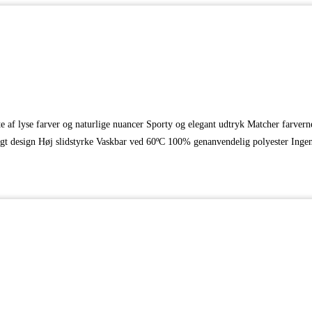
ette af lyse farver og naturlige nuancer Sporty og elegant udtryk Matcher farv
ligt design Høj slidstyrke Vaskbar ved 60ºC 100% genanvendelig polyester I