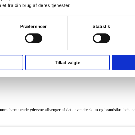
et fra din brug af deres tjenester.
Præferencer
Statistik
r er omtrentlige Farver vist digitalt kan variere lidt fra det aktuelle produkt.
Tillad valgte
. Flammehæmmende ydeevne afhænger af det anvendte skum og brandsikre behand