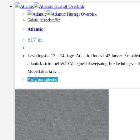
Hurtigt Overblik
har
Hurtigt Overblik
flere
Gabriel
,
Møbelstoffer
varianter.
Atlantic
Mulighederne
kan
617
kr.
vælges
på
Leveringstid 12 – 14 dage. Atlantic findes I 42 farver. En pal
varesiden
atlantisk strimmel W40 Velegnet til svejsning Beklædningsven
Möbelfakta krav.…
Dette
Vælg muligheder
vare
har
flere
varianter.
Mulighederne
kan
vælges