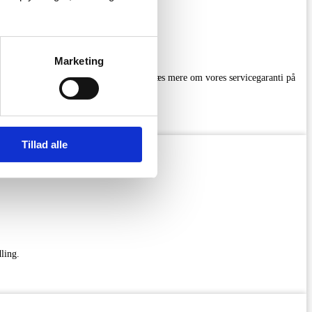
Marketing
 Forespørg venligst prøve før bestilling Læs mere om vores servicegaranti på
Tillad alle
ling.