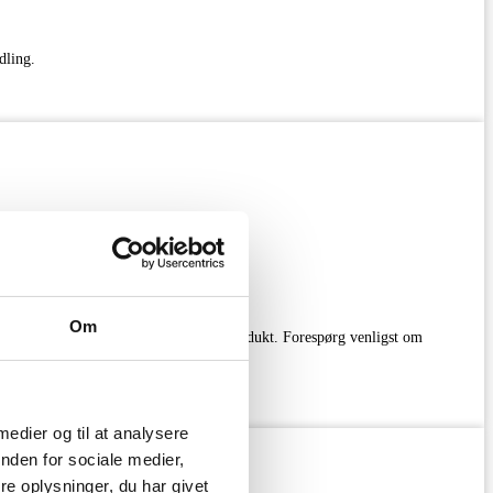
dling.
Om
talt kan variere lidt fra det aktuelle produkt. Forespørg venligst om
 medier og til at analysere
nden for sociale medier,
e oplysninger, du har givet