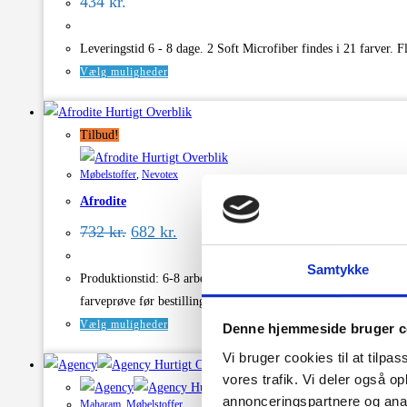
434
kr.
vælges
på
Leveringstid 6 - 8 dage. 2 Soft Microfiber findes i 21 farve
varesiden
Dette
Vælg muligheder
vare
Hurtigt Overblik
har
Tilbud!
flere
Hurtigt Overblik
varianter.
Møbelstoffer
,
Nevotex
Mulighederne
Afrodite
kan
Den
Den
vælges
732
kr.
682
kr.
oprindelige
aktuelle
på
pris
pris
Samtykke
varesiden
var:
er:
Produktionstid: 6-8 arbejdsdage + leveringstid 3-4 arbejdsdage L
732 kr..
682 kr..
farveprøve før bestilling.
Dette
Vælg muligheder
Denne hjemmeside bruger c
vare
Vi bruger cookies til at tilpas
Hurtigt Overblik
har
vores trafik. Vi deler også 
Hurtigt Overblik
flere
annonceringspartnere og anal
Maharam
,
Møbelstoffer