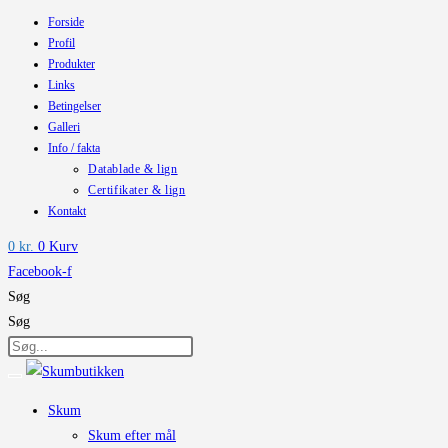
Forside
Skip
Profil
to
Produkter
content
Links
Betingelser
Galleri
Info / fakta
Datablade & lign
Certifikater & lign
Kontakt
0
kr.
0
Kurv
Facebook-f
Søg
Søg
Skum
Skum efter mål