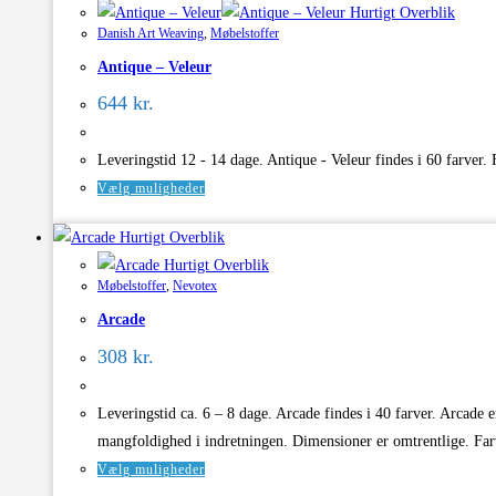
Hurtigt Overblik
flere
Danish Art Weaving
,
Møbelstoffer
varianter.
Antique – Veleur
Mulighederne
kan
644
kr.
vælges
på
Leveringstid 12 - 14 dage. Antique - Veleur findes i 60 farv
varesiden
Dette
Vælg muligheder
vare
Hurtigt Overblik
har
Hurtigt Overblik
flere
Møbelstoffer
,
Nevotex
varianter.
Arcade
Mulighederne
kan
308
kr.
vælges
på
Leveringstid ca. 6 – 8 dage. Arcade findes i 40 farver. Arcade e
varesiden
mangfoldighed i indretningen. Dimensioner er omtrentlige. Farv
Dette
Vælg muligheder
vare