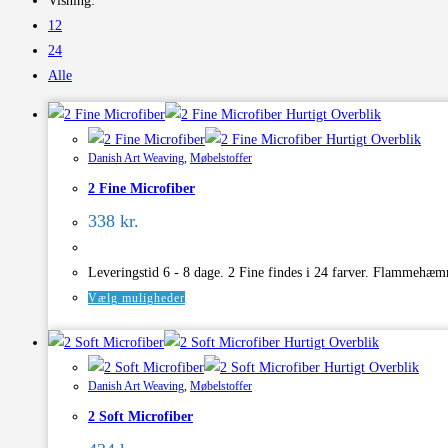
Visning:
12
24
Alle
Hurtigt Overblik
Hurtigt Overblik
Danish Art Weaving
,
Møbelstoffer
2 Fine Microfiber
338
kr.
Leveringstid 6 - 8 dage. 2 Fine findes i 24 farver. Flammehæ
Dette
Vælg muligheder
vare
Hurtigt Overblik
har
Hurtigt Overblik
flere
Danish Art Weaving
,
Møbelstoffer
varianter.
2 Soft Microfiber
Mulighederne
kan