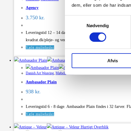
varianter.
dem, eller som de har indsaml
Agency
Mulighederne
kan
3.750
kr.
Samtykkevalg
vælges
Nødvendig
på
Leveringstid 12 – 14 dage. Agency findes i 6 farver. Dimensione
varesiden
kvadrat.dk/pleje- og vedligeholdelse.
Dette
Vælg muligheder
vare
Afvis
Hurtigt Overblik
har
Hurtigt Overblik
flere
Danish Art Weaving
,
Møbelstoffer
varianter.
Ambasador Plain
Mulighederne
kan
938
kr.
vælges
på
Leveringstid 6 - 8 dage. Ambasador Plain findes i 32 farver
varesiden
Dette
Vælg muligheder
vare
Hurtigt Overblik
har