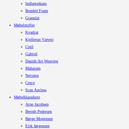
Indlægsskum
Bonded Foam
Granulat
Møbelstoffer
Kvadrat
Kjellerup Væveri
Cotil
Gabriel
Danish Art Weaving
Maharam
Nevotex
Cesco
Scan Aprima
Møbelklassikere
Arne Jacobsen
Bernth Pedersen
Børge Mogensen
Erik Jørgensen