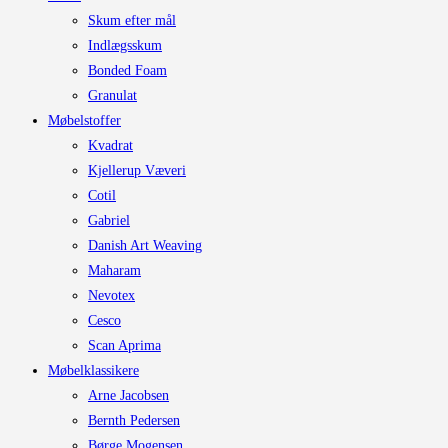
Skum efter mål
Indlægsskum
Bonded Foam
Granulat
Møbelstoffer
Kvadrat
Kjellerup Væveri
Cotil
Gabriel
Danish Art Weaving
Maharam
Nevotex
Cesco
Scan Aprima
Møbelklassikere
Arne Jacobsen
Bernth Pedersen
Børge Mogensen