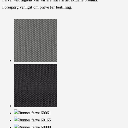
Farver vist digitalt kan variere lidt fra det aktuelle produkt.
Forespørg venligst om prøve før bestilling.