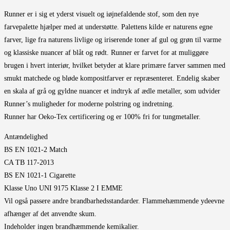
Runner er i sig et yderst visuelt og iøjnefaldende stof, som den nye
farvepalette hjælper med at understøtte. Palettens kilde er naturens egne
farver, lige fra naturens livlige og iriserende toner af gul og grøn til varme
og klassiske nuancer af blåt og rødt. Runner er farvet for at muliggøre
brugen i hvert interiør, hvilket betyder at klare primære farver sammen med
smukt matchede og bløde kompositfarver er repræsenteret. Endelig skaber
en skala af grå og gyldne nuancer et indtryk af ædle metaller, som udvider
Runner’s muligheder for moderne polstring og indretning.
Runner har Oeko-Tex certificering og er 100% fri for tungmetaller.
Antændelighed
BS EN 1021-2 Match
CA TB 117-2013
BS EN 1021-1 Cigarette
Klasse Uno UNI 9175 Klasse 2 I EMME
Vil også passere andre brandbarhedsstandarder. Flammehæmmende ydeevne
afhænger af det anvendte skum.
Indeholder ingen brandhæmmende kemikalier.