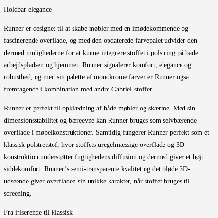
Holdbar elegance
Runner er designet til at skabe møbler med en imødekommende og
fascinerende overflade, og med den opdaterede farvepalet udvider den
dermed mulighederne for at kunne integrere stoffet i polstring på både
arbejdspladsen og hjemmet. Runner signalerer komfort, elegance og
robusthed, og med sin palette af monokrome farver er Runner også
fremragende i kombination med andre Gabriel-stoffer.
Runner er perfekt til opklædning af både møbler og skærme. Med sin
dimensionsstabilitet og bæreevne kan Runner bruges som selvbærende
overflade i møbelkonstruktioner. Samtidig fungerer Runner perfekt som et
klassisk polstretstof, hvor stoffets uregelmæssige overflade og 3D-
konstruktion understøtter fugtighedens diffusion og dermed giver et højt
siddekomfort. Runner’s semi-transparente kvalitet og det bløde 3D-
udseende giver overfladen sin unikke karakter, når stoffet bruges til
screening.
Fra iriserende til klassisk