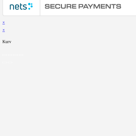
×
×
Kurv