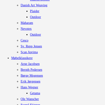
Danish Art Weaving
Plaider
Outdoor
Maharam
Nevotex
Outdoor
Cesco
Sv. Repp Jensen
Scan Aprima
Møbelklassikere
Arne Jacobsen
Bernth Pedersen
Børge Mogensen
Erik Jørgensen
Hans Wegner
Getama
Ole Wanscher
Svend Skipper