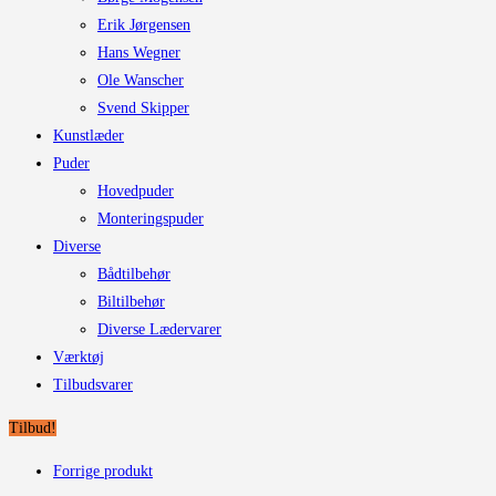
Erik Jørgensen
Hans Wegner
Ole Wanscher
Svend Skipper
Kunstlæder
Puder
Hovedpuder
Monteringspuder
Diverse
Bådtilbehør
Biltilbehør
Diverse Lædervarer
Værktøj
Tilbudsvarer
Tilbud!
Forrige produkt