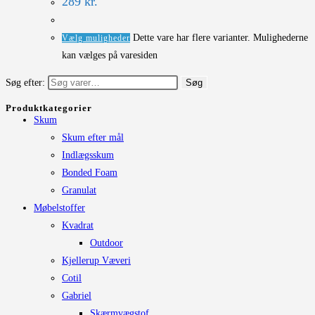
289
kr.
Dette vare har flere varianter. Mulighederne
Vælg muligheder
kan vælges på varesiden
Søg efter:
Søg
Produktkategorier
Skum
Skum efter mål
Indlægsskum
Bonded Foam
Granulat
Møbelstoffer
Kvadrat
Outdoor
Kjellerup Væveri
Cotil
Gabriel
Skærmvægstof