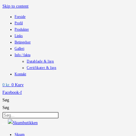
Skip to content
Forside
Profil
Produkter
Links
Betingelser
Galleri
Info / fakta
Datablade & lign
Certifikater & lign
Kontakt
0
kr.
0
Kurv
Facebook-f
Søg
Søg
Skum