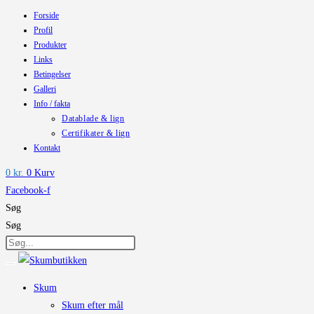
Forside
Skip
Profil
to
Produkter
content
Links
Betingelser
Galleri
Info / fakta
Datablade & lign
Certifikater & lign
Kontakt
0
kr.
0
Kurv
Facebook-f
Søg
Søg
Skum
Skum efter mål