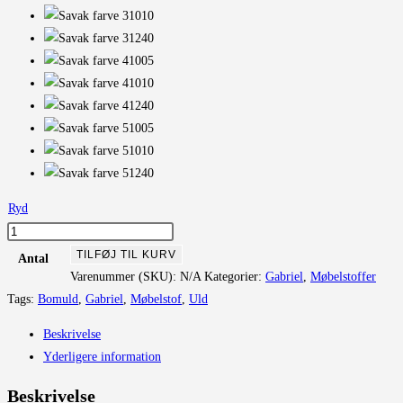
Ryd
Savak
antal
TILFØJ TIL KURV
Antal
Varenummer (SKU):
N/A
Kategorier:
Gabriel
,
Møbelstoffer
Tags:
Bomuld
,
Gabriel
,
Møbelstof
,
Uld
Beskrivelse
Yderligere information
Beskrivelse