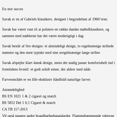
En stor succes
Savak er en af Gabriels klassikere, designet i begyndelsen af 1960’erne.
Savak har været vant til at polstere en række danske møbelklassikere, og
sammen med møblerne har det været moderigtigt i dag.
Savak består af fire designs: et almindeligt design, to regelmæssige stribede
mønstre og den mest typiske med sine uregelmæssige lange striber.
Savak afspejler klart dansk design, mens det stadig passer komfortabelt ind i
fremtidens livsstil: et godt solidt emne, der aldrer med nåde.
Farveområdet er en lille eksklusiv håndfuld naturlige farver.
Antændelighed
BS EN 1021 1 & 2 cigaret og match
BS 5852 Del 1 0,1 Cigaret & match
CA TB 117-2013
Vil også passere andre brandbarhedsstandarder. Flammehæmmende ydeevne