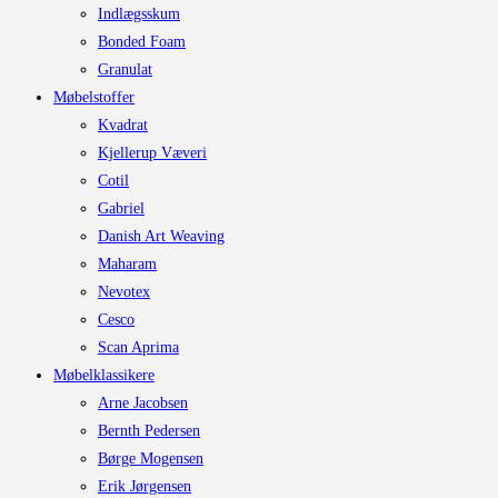
Indlægsskum
Bonded Foam
Granulat
Møbelstoffer
Kvadrat
Kjellerup Væveri
Cotil
Gabriel
Danish Art Weaving
Maharam
Nevotex
Cesco
Scan Aprima
Møbelklassikere
Arne Jacobsen
Bernth Pedersen
Børge Mogensen
Erik Jørgensen