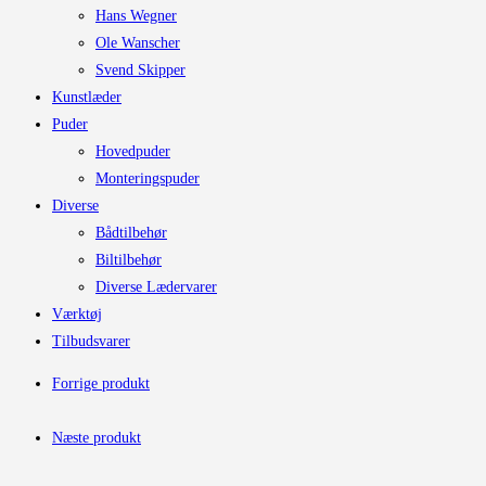
Hans Wegner
Ole Wanscher
Svend Skipper
Kunstlæder
Puder
Hovedpuder
Monteringspuder
Diverse
Bådtilbehør
Biltilbehør
Diverse Lædervarer
Værktøj
Tilbudsvarer
Forrige produkt
Næste produkt