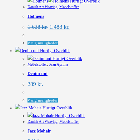
Hurtigt Overblik
Danish Art Weaving
,
Møbelstoffer
Holmens
Den
Den
1.638
kr.
1.488
kr.
oprindelige
aktuelle
pris
pris
var:
er:
Dette
Vælg muligheder
1.638 kr..
1.488 kr..
vare
Hurtigt Overblik
har
Hurtigt Overblik
Møbelstoffer
,
Scan Aprima
flere
Denim uni
varianter.
Mulighederne
289
kr.
kan
vælges
Dette
Vælg muligheder
på
vare
Hurtigt Overblik
varesiden
har
Hurtigt Overblik
Danish Art Weaving
,
Møbelstoffer
flere
Jazz Mohair
varianter.
Mulighederne