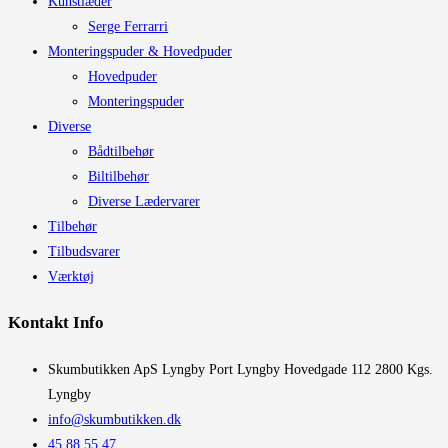
Kunstlæder
Serge Ferrarri
Monteringspuder & Hovedpuder
Hovedpuder
Monteringspuder
Diverse
Bådtilbehør
Biltilbehør
Diverse Lædervarer
Tilbehør
Tilbudsvarer
Værktøj
Kontakt Info
​Skumbutikken ApS Lyngby Port Lyngby Hovedgade 112 2800 Kgs.
Lyngby
info@skumbutikken.dk
45 88 55 47