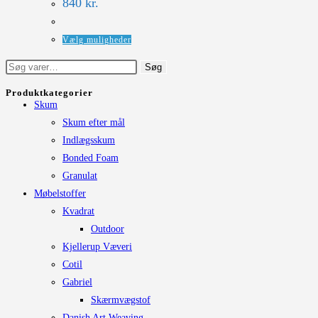
840
kr.
kan
vælges
Dette
Vælg muligheder
på
vare
Søg
Søg
varesiden
har
efter:
flere
Produktkategorier
Skum
varianter.
Skum efter mål
Mulighederne
Indlægsskum
kan
Bonded Foam
vælges
Granulat
på
Møbelstoffer
varesiden
Kvadrat
Outdoor
Kjellerup Væveri
Cotil
Gabriel
Skærmvægstof
Danish Art Weaving