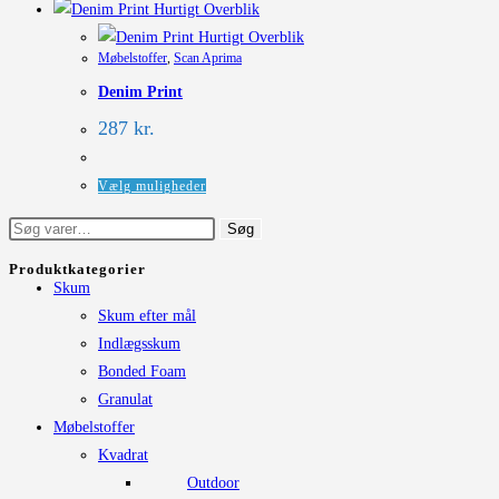
vare
Hurtigt Overblik
varesiden
har
Hurtigt Overblik
Møbelstoffer
,
Scan Aprima
flere
Denim Print
varianter.
Mulighederne
287
kr.
kan
vælges
Dette
Vælg muligheder
på
vare
Søg
Søg
varesiden
har
efter:
flere
Produktkategorier
Skum
varianter.
Skum efter mål
Mulighederne
Indlægsskum
kan
Bonded Foam
vælges
Granulat
på
Møbelstoffer
varesiden
Kvadrat
Outdoor