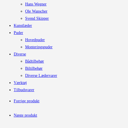
Hans Wegner
Ole Wanscher
Svend Skipper
Kunstlæder
Puder
Hovedpuder
Monteringspuder
Diverse
Bådtilbehør
Biltilbehør
Diverse Lædervarer
Værktøj
Tilbudsvarer
Forrige produkt
Næste produkt