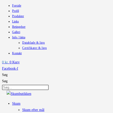
Forside
Skip
Profil
to
Produkter
content
Links
Betingelser
Galleri
Info / fakta
Datablade & lign
Certifikater & lign
Kontakt
0
kr.
0
Kurv
Facebook-f
Søg
Søg
Skum
Skum efter mål