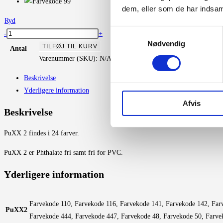
dem, eller som de har indsaml
Ryd
Samtykkevalg
PuXX2
-
+
Nødvendig
antal
TILFØJ TIL KURV
Antal
Varenummer (SKU):
N/A
Kategorier:
Danish Art Weaving
,
Møbel
Beskrivelse
Yderligere information
Afvis
Beskrivelse
PuXX 2 findes i 24 farver.
PuXX 2 er Phthalate fri samt fri for PVC.
Yderligere information
Farvekode 110, Farvekode 116, Farvekode 141, Farvekode 142, Far
PuXX2
Farvekode 444, Farvekode 447, Farvekode 48, Farvekode 50, Farve