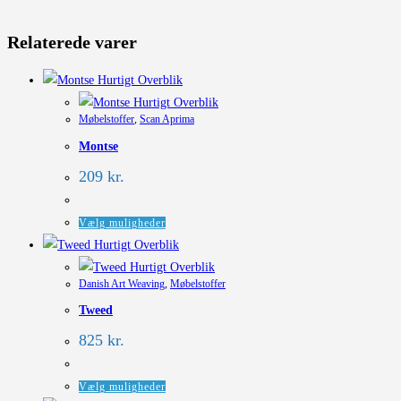
Relaterede varer
Hurtigt Overblik
Hurtigt Overblik
Møbelstoffer
,
Scan Aprima
Montse
209
kr.
Dette
Vælg muligheder
vare
Hurtigt Overblik
har
Hurtigt Overblik
Danish Art Weaving
,
Møbelstoffer
flere
Tweed
varianter.
Mulighederne
825
kr.
kan
vælges
Dette
Vælg muligheder
på