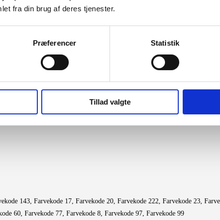
et fra din brug af deres tjenester.
Præferencer
Statistik
stoffer
Tags:
Møbelstof
,
Phthalat fri
,
PVC fri
Tillad valgte
vekode 143, Farvekode 17, Farvekode 20, Farvekode 222, Farvekode 23, Farve
kode 60, Farvekode 77, Farvekode 8, Farvekode 97, Farvekode 99