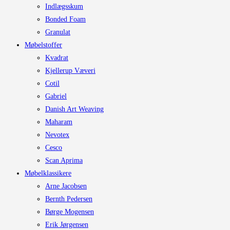
Indlægsskum
Bonded Foam
Granulat
Møbelstoffer
Kvadrat
Kjellerup Væveri
Cotil
Gabriel
Danish Art Weaving
Maharam
Nevotex
Cesco
Scan Aprima
Møbelklassikere
Arne Jacobsen
Bernth Pedersen
Børge Mogensen
Erik Jørgensen