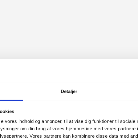
stoffer
Tags:
Bomuld
,
Kamgarn
,
Møbelstof
,
Uld
Detaljer
ookies
se vores indhold og annoncer, til at vise dig funktioner til sociale
oplysninger om din brug af vores hjemmeside med vores partnere i
ysepartnere. Vores partnere kan kombinere disse data med andr