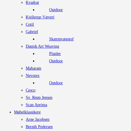
Kvadrat
Outdoor
Kjellerup Væveri
Cotil
Gabriel
Skærmvægstof
Danish Art Weaving
Plaider
Outdoor
Maharam
Nevotex
Outdoor
Cesco
Sv. Repp Jensen
Scan Aprima
Møbelklassikere
Arne Jacobsen
Bernth Pedersen