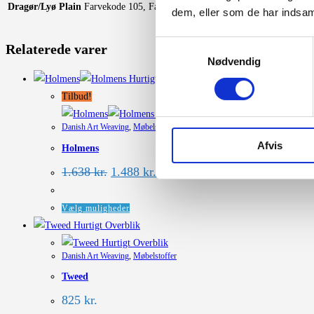
Dragør/Lyø Plain
Farvekode 105, Farvekode 305, Farvekode 505, Farveko
dem, eller som de har indsaml
Samtykkevalg
Relaterede varer
Nødvendig
Hurtigt Overblik
Tilbud!
Hurtigt Overblik
Danish Art Weaving
,
Møbelstoffer
Afvis
Holmens
Den
Den
1.638
kr.
1.488
kr.
oprindelige
aktuelle
pris
pris
var:
er:
Dette
Vælg muligheder
1.638 kr..
1.488 kr..
vare
Hurtigt Overblik
har
Hurtigt Overblik
Danish Art Weaving
,
Møbelstoffer
flere
Tweed
varianter.
Mulighederne
825
kr.
kan