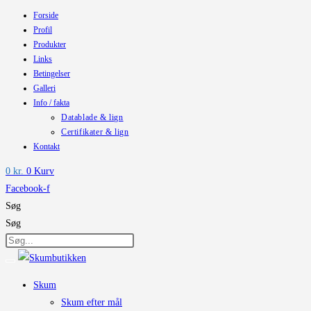
Forside
Skip
Profil
to
Produkter
content
Links
Betingelser
Galleri
Info / fakta
Datablade & lign
Certifikater & lign
Kontakt
0
kr.
0
Kurv
Facebook-f
Søg
Søg
Skum
Skum efter mål