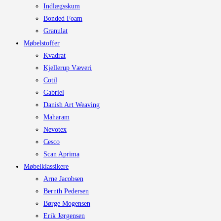
Indlægsskum
Bonded Foam
Granulat
Møbelstoffer
Kvadrat
Kjellerup Væveri
Cotil
Gabriel
Danish Art Weaving
Maharam
Nevotex
Cesco
Scan Aprima
Møbelklassikere
Arne Jacobsen
Bernth Pedersen
Børge Mogensen
Erik Jørgensen