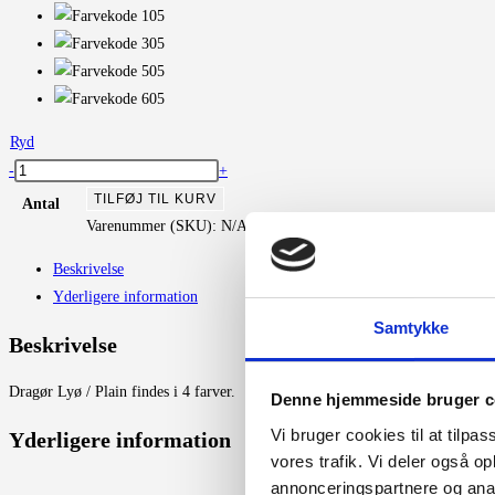
Ryd
Dragør/Lyø
-
+
Plain
TILFØJ TIL KURV
Antal
antal
Varenummer (SKU):
N/A
Kategorier:
Danish Art Weaving
,
Møbel
Beskrivelse
Yderligere information
Samtykke
Beskrivelse
Dragør Lyø / Plain findes i 4 farver.
Denne hjemmeside bruger c
Vi bruger cookies til at tilpas
Yderligere information
vores trafik. Vi deler også 
annonceringspartnere og anal