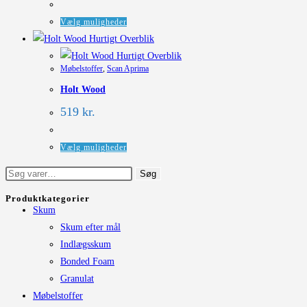
vælges
Dette
Vælg muligheder
på
vare
Hurtigt Overblik
varesiden
har
Hurtigt Overblik
Møbelstoffer
,
Scan Aprima
flere
Holt Wood
varianter.
Mulighederne
519
kr.
kan
vælges
Dette
Vælg muligheder
på
vare
Søg
Søg
varesiden
har
efter:
flere
Produktkategorier
Skum
varianter.
Skum efter mål
Mulighederne
Indlægsskum
kan
Bonded Foam
vælges
Granulat
på
Møbelstoffer
varesiden