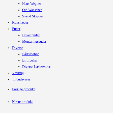
Hans Wegner
Ole Wanscher
Svend Skipper
Kunstlæder
Puder
Hovedpuder
Monteringspuder
Diverse
Bådtilbehør
Biltilbehør
Diverse Lædervarer
Værktøj
Tilbudsvarer
Forrige produkt
Næste produkt