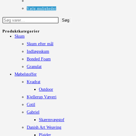
vælges
Dette
Vælg muligheder
på
vare
Søg
Søg
varesiden
har
efter:
flere
Produktkategorier
Skum
varianter.
Skum efter mål
Mulighederne
Indlægsskum
kan
Bonded Foam
vælges
Granulat
på
Møbelstoffer
varesiden
Kvadrat
Outdoor
Kjellerup Væveri
Cotil
Gabriel
Skærmvægstof
Danish Art Weaving
Plaider