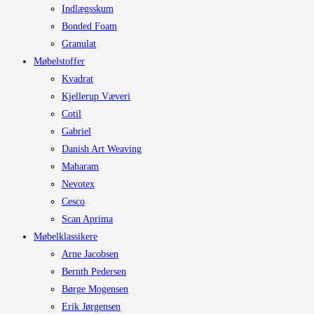
Indlægsskum
Bonded Foam
Granulat
Møbelstoffer
Kvadrat
Kjellerup Væveri
Cotil
Gabriel
Danish Art Weaving
Maharam
Nevotex
Cesco
Scan Aprima
Møbelklassikere
Arne Jacobsen
Bernth Pedersen
Børge Mogensen
Erik Jørgensen