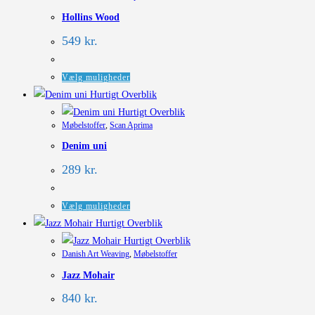
Hollins Wood
549
kr.
Dette
Vælg muligheder
vare
Hurtigt Overblik
har
Hurtigt Overblik
Møbelstoffer
,
Scan Aprima
flere
Denim uni
varianter.
Mulighederne
289
kr.
kan
vælges
Dette
Vælg muligheder
på
vare
Hurtigt Overblik
varesiden
har
Hurtigt Overblik
Danish Art Weaving
,
Møbelstoffer
flere
Jazz Mohair
varianter.
Mulighederne
840
kr.
kan