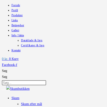
Forside
Skip
Profil
to
Produkter
content
Links
Betingelser
Galleri
Info / fakta
Datablade & lign
Certifikater & lign
Kontakt
0
kr.
0
Kurv
Facebook-f
Søg
Søg
Skum
Skum efter mål