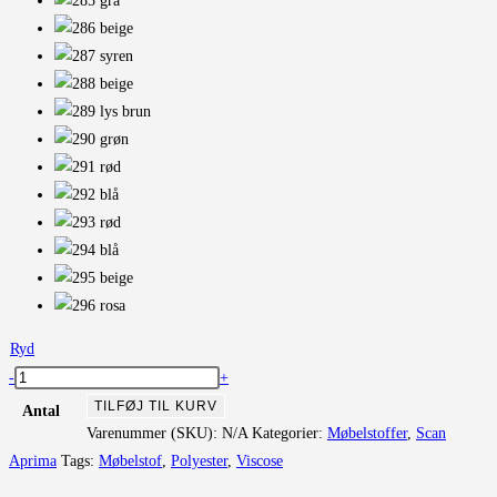
Ryd
Holt
-
+
Wood
TILFØJ TIL KURV
Antal
antal
Varenummer (SKU):
N/A
Kategorier:
Møbelstoffer
,
Scan
Aprima
Tags:
Møbelstof
,
Polyester
,
Viscose