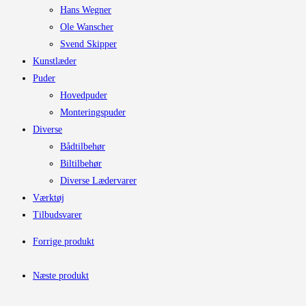
Hans Wegner
Ole Wanscher
Svend Skipper
Kunstlæder
Puder
Hovedpuder
Monteringspuder
Diverse
Bådtilbehør
Biltilbehør
Diverse Lædervarer
Værktøj
Tilbudsvarer
Forrige produkt
Næste produkt