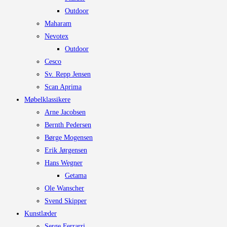
Outdoor
Maharam
Nevotex
Outdoor
Cesco
Sv. Repp Jensen
Scan Aprima
Møbelklassikere
Arne Jacobsen
Bernth Pedersen
Børge Mogensen
Erik Jørgensen
Hans Wegner
Getama
Ole Wanscher
Svend Skipper
Kunstlæder
Serge Ferrarri