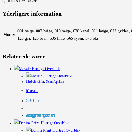
og findes i 26 farver
Yderligere information
001 beige, 002 beige, 019 beige, 020 kanel, 021 beige, 022 gylden, 
Montse
125 grå, 126 brun, 505 lime, 565 syren, 575 blå
Relaterede varer
Hurtigt Overblik
Hurtigt Overblik
Møbelstoffer
,
Scan Aprima
Mosaic
380
kr.
Dette
Vælg muligheder
vare
Hurtigt Overblik
har
Hurtigt Overblik