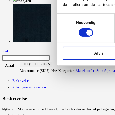
dem, eller som de har indsaml
Samtykkevalg
Nødvendig
Ryd
Afvis
Montse
antal
TILFØJ TIL KURV
Antal
Varenummer (SKU):
N/A
Kategorier:
Møbelstoffer
,
Scan Aprima
Beskrivelse
Yderligere information
Beskrivelse
Møbelstof Montse er et microfiberstof, med en forstærket lærred på bagsiden,