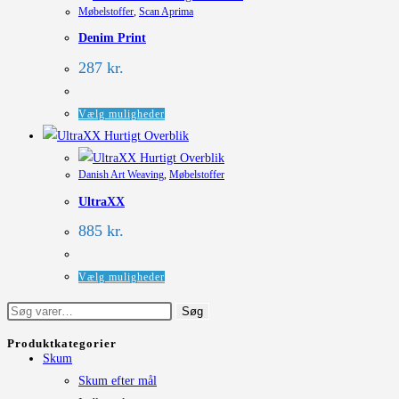
Møbelstoffer
,
Scan Aprima
flere
Denim Print
varianter.
Mulighederne
287
kr.
kan
vælges
Dette
Vælg muligheder
på
vare
Hurtigt Overblik
varesiden
har
Hurtigt Overblik
Danish Art Weaving
,
Møbelstoffer
flere
UltraXX
varianter.
Mulighederne
885
kr.
kan
vælges
Dette
Vælg muligheder
på
vare
Søg
Søg
varesiden
har
efter:
flere
Produktkategorier
Skum
varianter.
Skum efter mål
Mulighederne