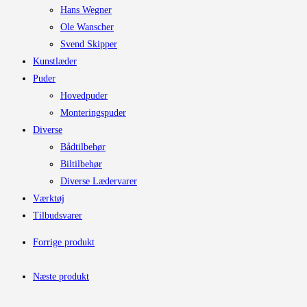
Hans Wegner
Ole Wanscher
Svend Skipper
Kunstlæder
Puder
Hovedpuder
Monteringspuder
Diverse
Bådtilbehør
Biltilbehør
Diverse Lædervarer
Værktøj
Tilbudsvarer
Forrige produkt
Næste produkt