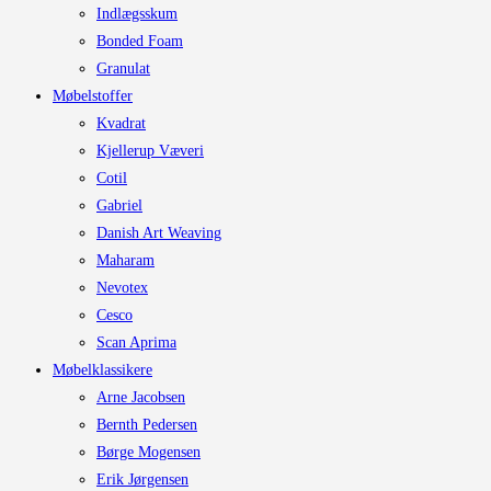
Indlægsskum
Bonded Foam
Granulat
Møbelstoffer
Kvadrat
Kjellerup Væveri
Cotil
Gabriel
Danish Art Weaving
Maharam
Nevotex
Cesco
Scan Aprima
Møbelklassikere
Arne Jacobsen
Bernth Pedersen
Børge Mogensen
Erik Jørgensen