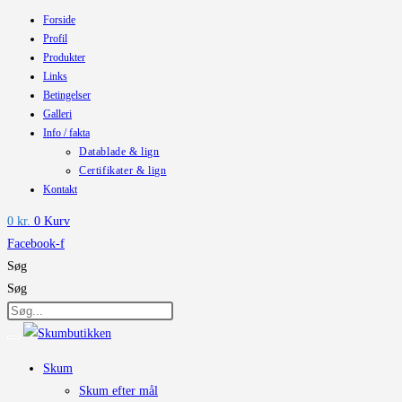
Forside
Skip
Profil
to
Produkter
content
Links
Betingelser
Galleri
Info / fakta
Datablade & lign
Certifikater & lign
Kontakt
0
kr.
0
Kurv
Facebook-f
Søg
Søg
Skum
Skum efter mål