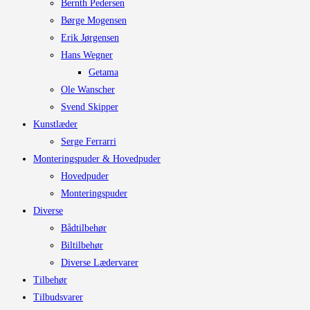
Bernth Pedersen
Børge Mogensen
Erik Jørgensen
Hans Wegner
Getama
Ole Wanscher
Svend Skipper
Kunstlæder
Serge Ferrarri
Monteringspuder & Hovedpuder
Hovedpuder
Monteringspuder
Diverse
Bådtilbehør
Biltilbehør
Diverse Lædervarer
Tilbehør
Tilbudsvarer