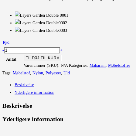
Ryd
Layers
-
+
Garden
TILFØJ TIL KURV
Antal
Double
Varenummer (SKU):
N/A
Kategorier:
Maharam
,
Møbelstoffer
antal
Tags:
Møbelstof
,
Nylon
,
Polyester
,
Uld
Beskrivelse
Yderligere information
Beskrivelse
Yderligere information