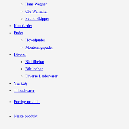
Hans Wegner
Ole Wanscher
Svend Skipper
Kunstlæder
Puder
Hovedpuder
Monteringspuder
Diverse
Bådtilbehør
Biltilbehør
Diverse Lædervarer
Værktøj
Tilbudsvarer
Forrige produkt
Næste produkt