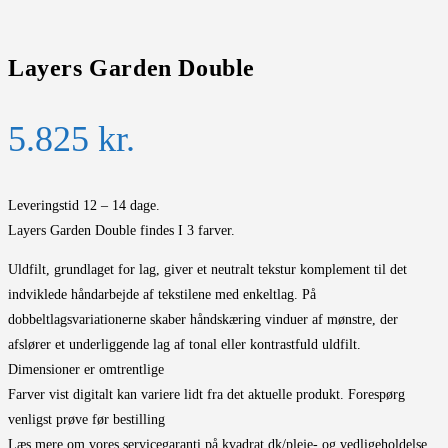
Layers Garden Double
5.825
kr.
Leveringstid 12 – 14 dage.
Layers Garden Double findes I 3 farver.
Uldfilt, grundlaget for lag, giver et neutralt tekstur komplement til det
indviklede håndarbejde af tekstilene med enkeltlag. På
dobbeltlagsvariationerne skaber håndskæring vinduer af mønstre, der
afslører et underliggende lag af tonal eller kontrastfuld uldfilt.
Dimensioner er omtrentlige
Farver vist digitalt kan variere lidt fra det aktuelle produkt. Forespørg
venligst prøve før bestilling
Læs mere om vores servicegaranti på kvadrat.dk/pleje- og vedligeholdelse