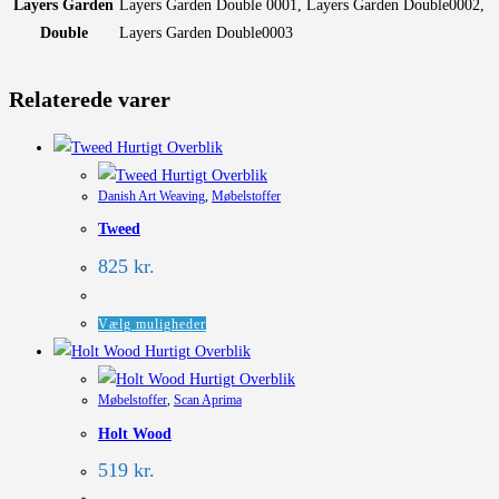
Layers Garden
Layers Garden Double 0001, Layers Garden Double0002,
Double
Layers Garden Double0003
Relaterede varer
Hurtigt Overblik
Hurtigt Overblik
Danish Art Weaving
,
Møbelstoffer
Tweed
825
kr.
Dette
Vælg muligheder
vare
Hurtigt Overblik
har
Hurtigt Overblik
Møbelstoffer
,
Scan Aprima
flere
Holt Wood
varianter.
Mulighederne
519
kr.
kan