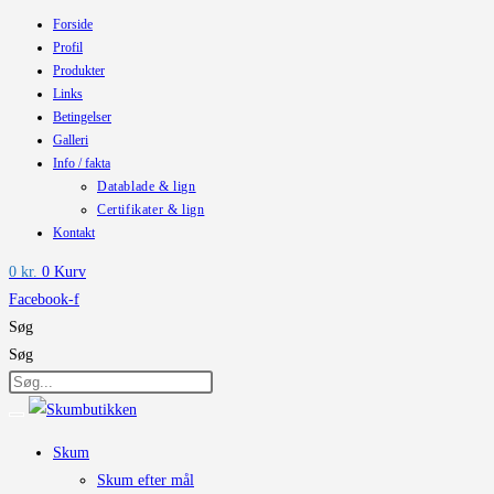
Forside
Skip
Profil
to
Produkter
content
Links
Betingelser
Galleri
Info / fakta
Datablade & lign
Certifikater & lign
Kontakt
0
kr.
0
Kurv
Facebook-f
Søg
Søg
Skum
Skum efter mål