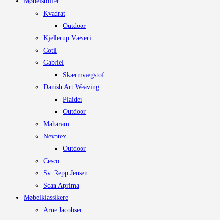
Møbelstoffer
varesiden
Kvadrat
Outdoor
Kjellerup Væveri
Cotil
Gabriel
Skærmvægstof
Danish Art Weaving
Plaider
Outdoor
Maharam
Nevotex
Outdoor
Cesco
Sv. Repp Jensen
Scan Aprima
Møbelklassikere
Arne Jacobsen