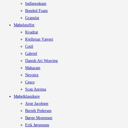
Indlægsskum
Bonded Foam
Granulat
Møbelstoffer
Kvadrat
Kjellerup Væveri
Cotil
Gabriel
Danish Art Weaving
Maharam
Nevotex
Cesco
Scan Aprima
Møbelklassikere
Arne Jacobsen
Bernth Pedersen
Børge Mogensen
Erik Jørgensen