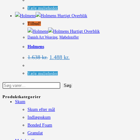
vælges
Dette
Vælg muligheder
på
vare
Hurtigt Overblik
varesiden
har
Tilbud!
flere
Hurtigt Overblik
Danish Art Weaving
,
Møbelstoffer
varianter.
Holmens
Mulighederne
kan
Den
Den
1.638
kr.
1.488
kr.
oprindelige
aktuelle
vælges
pris
pris
på
var:
er:
Dette
Vælg muligheder
1.638 kr..
1.488 kr..
varesiden
vare
Søg
Søg
har
efter:
flere
Produktkategorier
Skum
varianter.
Skum efter mål
Mulighederne
Indlægsskum
kan
Bonded Foam
vælges
Granulat
på