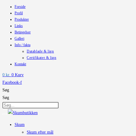
Forside
Skip
Profil
to
Produkter
content
Links
Betingelser
Galleri
Info / fakta
Datablade & lign
Certifikater & lign
Kontakt
0
kr.
0
Kurv
Facebook-f
Søg
Søg
Skum
Skum efter mål