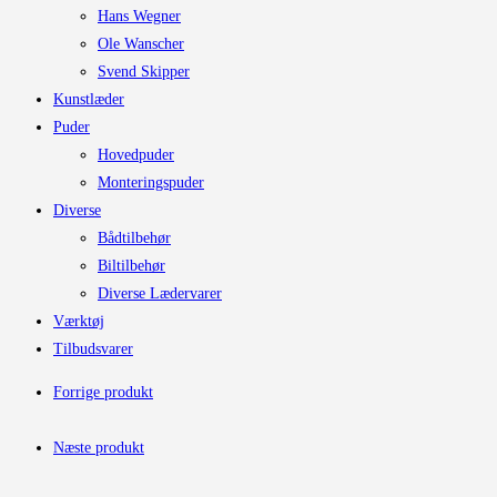
Hans Wegner
Ole Wanscher
Svend Skipper
Kunstlæder
Puder
Hovedpuder
Monteringspuder
Diverse
Bådtilbehør
Biltilbehør
Diverse Lædervarer
Værktøj
Tilbudsvarer
Forrige produkt
Næste produkt