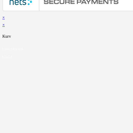
×
×
Kurv