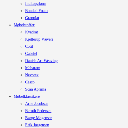
Indlægsskum
Bonded Foam
Granulat
Møbelstoffer
Kvadrat
Kjellerup Væveri
Cotil
Gabriel
Danish Art Weaving
Maharam
Nevotex
Cesco
Scan Aprima
Møbelklassikere
Arne Jacobsen
Bernth Pedersen
Børge Mogensen
Erik Jørgensen