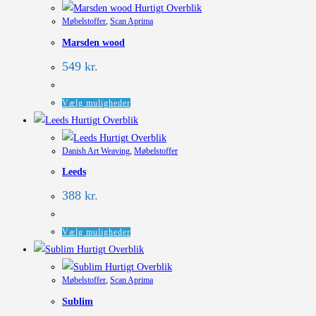
Hurtigt Overblik
Møbelstoffer
,
Scan Aprima
Marsden wood
549
kr.
Dette
Vælg muligheder
vare
Hurtigt Overblik
har
Hurtigt Overblik
Danish Art Weaving
,
Møbelstoffer
flere
Leeds
varianter.
Mulighederne
388
kr.
kan
vælges
Dette
Vælg muligheder
på
vare
Hurtigt Overblik
varesiden
har
Hurtigt Overblik
Møbelstoffer
,
Scan Aprima
flere
Sublim
varianter.