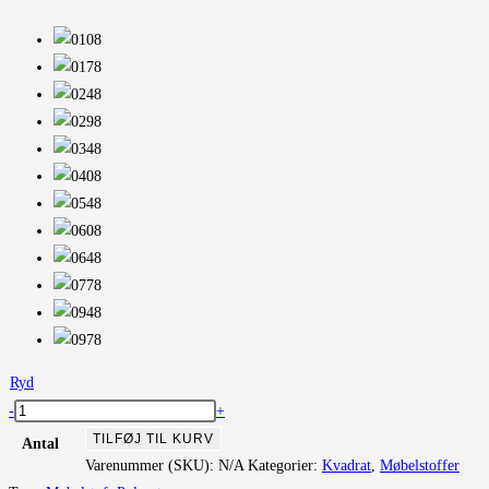
Ryd
Galaxy
-
+
antal
TILFØJ TIL KURV
Antal
Varenummer (SKU):
N/A
Kategorier:
Kvadrat
,
Møbelstoffer