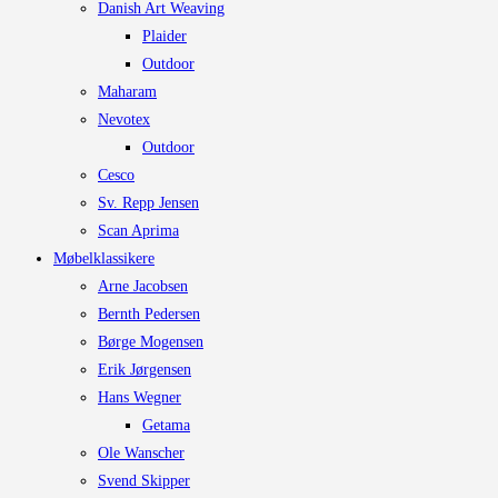
Danish Art Weaving
Plaider
Outdoor
Maharam
Nevotex
Outdoor
Cesco
Sv. Repp Jensen
Scan Aprima
Møbelklassikere
Arne Jacobsen
Bernth Pedersen
Børge Mogensen
Erik Jørgensen
Hans Wegner
Getama
Ole Wanscher
Svend Skipper