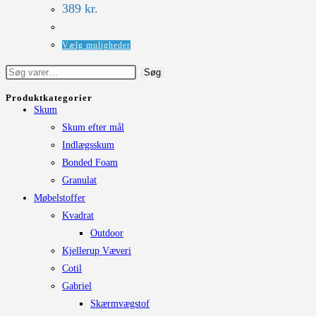
Mulighederne
389
kr.
kan
vælges
Dette
Vælg muligheder
på
vare
Søg
Søg
varesiden
har
efter:
flere
Produktkategorier
Skum
varianter.
Skum efter mål
Mulighederne
Indlægsskum
kan
Bonded Foam
vælges
Granulat
på
Møbelstoffer
varesiden
Kvadrat
Outdoor
Kjellerup Væveri
Cotil
Gabriel
Skærmvægstof