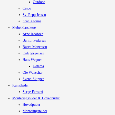
Outdoor
Cesco
Sv. Repp Jensen
Scan Aprima
Møbelklassikere
Arne Jacobsen
Bernth Pedersen
Børge Mogensen
Erik Jørgensen
Hans Wegner
Getama
Ole Wanscher
Svend Skipper
Kunstlæder
Serge Ferrarri
Monteringspuder & Hovedpuder
Hovedpuder
Monteringspuder