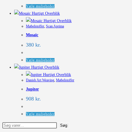
Dette
Vælg muligheder
vare
Hurtigt Overblik
har
Hurtigt Overblik
Møbelstoffer
,
Scan Aprima
flere
Mosaic
varianter.
Mulighederne
380
kr.
kan
vælges
Dette
Vælg muligheder
på
vare
Hurtigt Overblik
varesiden
har
Hurtigt Overblik
Danish Art Weaving
,
Møbelstoffer
flere
Jupiter
varianter.
Mulighederne
908
kr.
kan
vælges
Dette
Vælg muligheder
på
vare
Søg
Søg
varesiden
har