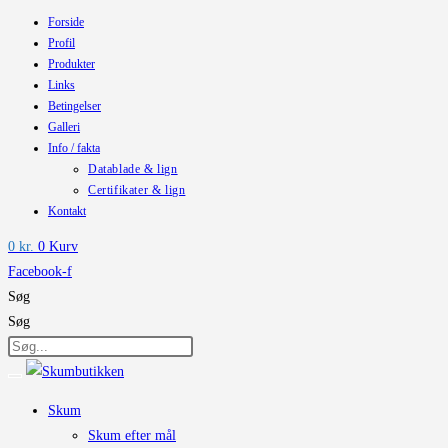
Forside
Skip
Profil
to
Produkter
content
Links
Betingelser
Galleri
Info / fakta
Datablade & lign
Certifikater & lign
Kontakt
0
kr.
0
Kurv
Facebook-f
Søg
Søg
Skum
Skum efter mål