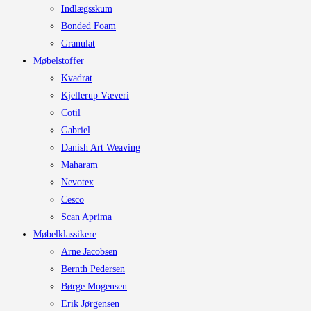
Indlægsskum
Bonded Foam
Granulat
Møbelstoffer
Kvadrat
Kjellerup Væveri
Cotil
Gabriel
Danish Art Weaving
Maharam
Nevotex
Cesco
Scan Aprima
Møbelklassikere
Arne Jacobsen
Bernth Pedersen
Børge Mogensen
Erik Jørgensen