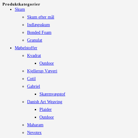
efter:
flere
Produktkategorier
Skum
varianter.
Skum efter mål
Mulighederne
Indlægsskum
kan
Bonded Foam
vælges
Granulat
på
Møbelstoffer
varesiden
Kvadrat
Outdoor
Kjellerup Væveri
Cotil
Gabriel
Skærmvægstof
Danish Art Weaving
Plaider
Outdoor
Maharam
Nevotex