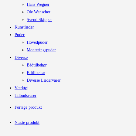
Hans Wegner
Ole Wanscher
Svend Skipper
Kunstlæder
Puder
Hovedpuder
Monteringspuder
Diverse
Bådtilbehør
Biltilbehør
Diverse Lædervarer
Værktøj
Tilbudsvarer
Forrige produkt
Næste produkt