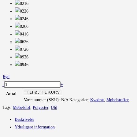
Ryd
Floyd
-
+
Screen
TILFØJ TIL KURV
Antal
antal
Varenummer (SKU):
N/A
Kategorier:
Kvadrat
,
Møbelstoffer
Tags:
Møbelstof
,
Polyester
,
Uld
Beskrivelse
Yderligere information