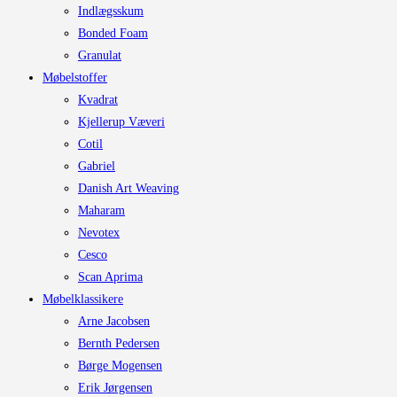
Indlægsskum
Bonded Foam
Granulat
Møbelstoffer
Kvadrat
Kjellerup Væveri
Cotil
Gabriel
Danish Art Weaving
Maharam
Nevotex
Cesco
Scan Aprima
Møbelklassikere
Arne Jacobsen
Bernth Pedersen
Børge Mogensen
Erik Jørgensen