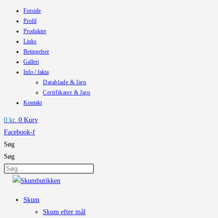
Forside
Skip
Profil
to
Produkter
content
Links
Betingelser
Galleri
Info / fakta
Datablade & lign
Certifikater & lign
Kontakt
0
kr.
0
Kurv
Facebook-f
Søg
Søg
Skum
Skum efter mål