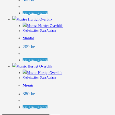
Dette
Vælg muligheder
vare
Hurtigt Overblik
har
Hurtigt Overblik
Møbelstoffer
,
Scan Aprima
flere
Montse
varianter.
Mulighederne
209
kr.
kan
vælges
Dette
Vælg muligheder
på
vare
Hurtigt Overblik
varesiden
har
Hurtigt Overblik
Møbelstoffer
,
Scan Aprima
flere
Mosaic
varianter.
Mulighederne
380
kr.
kan
vælges
Dette
Vælg muligheder
på
vare