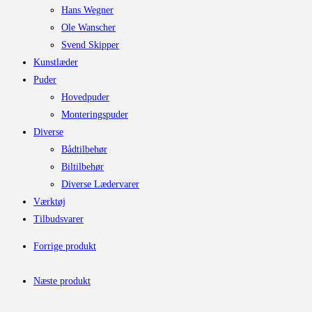
Hans Wegner
Ole Wanscher
Svend Skipper
Kunstlæder
Puder
Hovedpuder
Monteringspuder
Diverse
Bådtilbehør
Biltilbehør
Diverse Lædervarer
Værktøj
Tilbudsvarer
Forrige produkt
Næste produkt