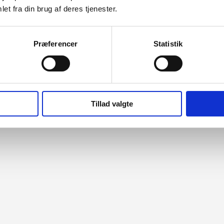
et fra din brug af deres tjenester.
Præferencer
Statistik
Tillad valgte
s:
Hør
,
Møbelstof
,
Nevotex