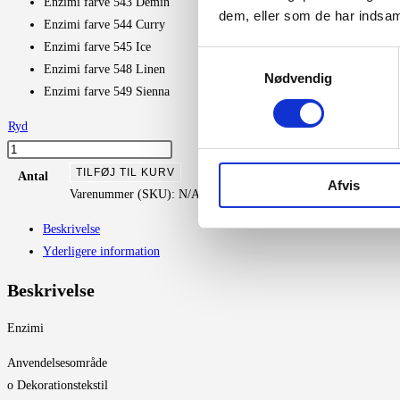
Enzimi farve 543 Demin
dem, eller som de har indsaml
Enzimi farve 544 Curry
Enzimi farve 545 Ice
Samtykkevalg
Enzimi farve 548 Linen
Nødvendig
Enzimi farve 549 Sienna
Ryd
Enzimi
antal
TILFØJ TIL KURV
Antal
Afvis
Varenummer (SKU):
N/A
Kategorier:
Møbelstoffer
,
Nevotex
Tag
Beskrivelse
Yderligere information
Beskrivelse
Enzimi
Anvendelsesområde
o Dekorationstekstil