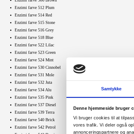
Enzimi farve 506 Brown
Enzimi farve 512 Plum
Enzimi farve 514 Red
Enzimi farve 515 Stone
Enzimi farve 516 Grey
Enzimi farve 518 Blue
Enzimi farve 522 Lilac
Enzimi farve 523 Green
Enzimi farve 524 Mint
Enzimi farve 530 Cinnobel
Enzimi farve 531 Mole
Enzimi farve 532 Juta
Samtykke
Enzimi farve 534 Alu
Enzimi farve 535 Pink
Enzimi farve 537 Diesel
Denne hjemmeside bruger c
Enzimi farve 539 Terra
Vi bruger cookies til at tilpas
Enzimi farve 540 Brick
vores trafik. Vi deler også 
Enzimi farve 542 Petrol
annonceringspartnere og anal