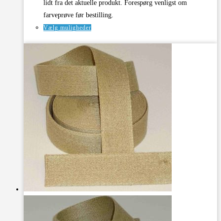
lidt fra det aktuelle produkt. Forespørg venligst om
farveprøve før bestilling.
Dette
Vælg muligheder
vare
har
flere
varianter.
Mulighederne
kan
vælges
på
varesiden