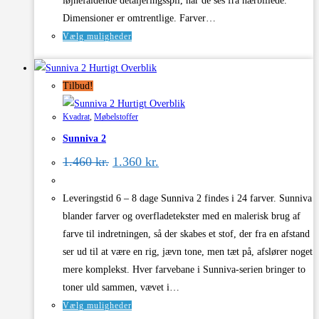
iøjnefaldende detaljeringsspil, når de ses fra nærbillede.
Dimensioner er omtrentlige. Farver…
Dette
Vælg muligheder
vare
Hurtigt Overblik
har
Tilbud!
flere
Hurtigt Overblik
varianter.
Kvadrat
,
Møbelstoffer
Mulighederne
Sunniva 2
kan
Den
Den
vælges
1.460
kr.
1.360
kr.
oprindelige
aktuelle
på
pris
pris
varesiden
var:
er:
Leveringstid 6 – 8 dage Sunniva 2 findes i 24 farver. Sunniva
1.460 kr..
1.360 kr..
blander farver og overfladetekster med en malerisk brug af
farve til indretningen, så der skabes et stof, der fra en afstand
ser ud til at være en rig, jævn tone, men tæt på, afslører noget
mere komplekst. Hver farvebane i Sunniva-serien bringer to
toner uld sammen, vævet i…
Dette
Vælg muligheder