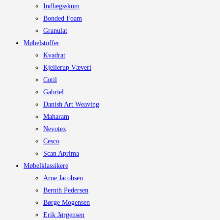
Indlægsskum
Bonded Foam
Granulat
Møbelstoffer
Kvadrat
Kjellerup Væveri
Cotil
Gabriel
Danish Art Weaving
Maharam
Nevotex
Cesco
Scan Aprima
Møbelklassikere
Arne Jacobsen
Bernth Pedersen
Børge Mogensen
Erik Jørgensen