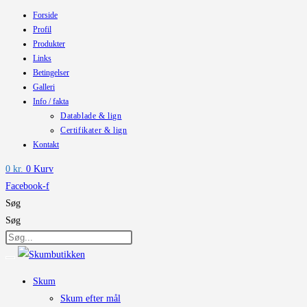
Forside
Skip
Profil
to
Produkter
content
Links
Betingelser
Galleri
Info / fakta
Datablade & lign
Certifikater & lign
Kontakt
0
kr.
0
Kurv
Facebook-f
Søg
Søg
Skum
Skum efter mål