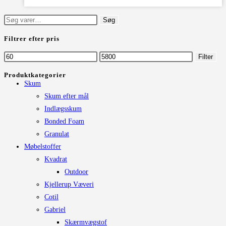
vare
har
Søg
Søg
flere
efter:
Filtrer efter pris
varianter.
Mulighederne
Mindste
Højeste
Filter
kan
pris
pris
Produktkategorier
vælges
Skum
på
Skum efter mål
varesiden
Indlægsskum
Bonded Foam
Granulat
Møbelstoffer
Kvadrat
Outdoor
Kjellerup Væveri
Cotil
Gabriel
Skærmvægstof