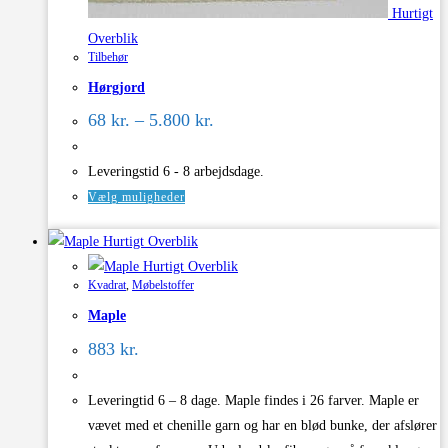
Hurtigt
Overblik
Tilbehør
Hørgjord
Prisinterval:
68
kr.
–
5.800
kr.
68 kr.
til
5.800 kr.
Leveringstid 6 - 8 arbejdsdage.
Dette
Vælg muligheder
vare
Hurtigt Overblik
har
Hurtigt Overblik
flere
Kvadrat
,
Møbelstoffer
varianter.
Maple
Mulighederne
kan
883
kr.
vælges
på
Leveringtid 6 – 8 dage. Maple findes i 26 farver. Maple er
varesiden
vævet med et chenille garn og har en blød bunke, der afslører