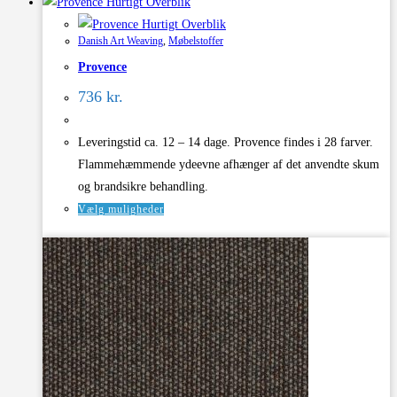
Hurtigt Overblik
har
Hurtigt Overblik
flere
Danish Art Weaving
,
Møbelstoffer
varianter.
Provence
Mulighederne
kan
736
kr.
vælges
på
Leveringstid ca. 12 – 14 dage. Provence findes i 28 farver.
varesiden
Flammehæmmende ydeevne afhænger af det anvendte skum
og brandsikre behandling.
Dette
Vælg muligheder
vare
har
flere
varianter.
Mulighederne
kan
vælges
på