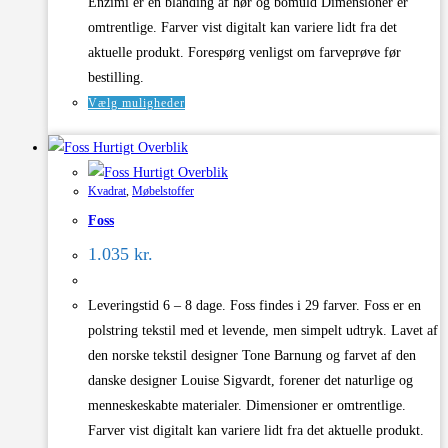
Enzimi er en blanding af hør og bomuld Dimensioner er
omtrentlige. Farver vist digitalt kan variere lidt fra det
aktuelle produkt. Forespørg venligst om farveprøve før
bestilling.
Dette
Vælg muligheder
vare
Hurtigt Overblik
har
Hurtigt Overblik
flere
Kvadrat
,
Møbelstoffer
varianter.
Foss
Mulighederne
kan
1.035
kr.
vælges
på
Leveringstid 6 – 8 dage. Foss findes i 29 farver. Foss er en
varesiden
polstring tekstil med et levende, men simpelt udtryk. Lavet af
den norske tekstil designer Tone Barnung og farvet af den
danske designer Louise Sigvardt, forener det naturlige og
menneskeskabte materialer. Dimensioner er omtrentlige.
Farver vist digitalt kan variere lidt fra det aktuelle produkt.