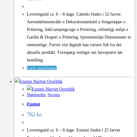
vælges
på
Leveringstid ca. 6 – 8 dage. Caleido findes i 52 farver.
varesiden
Anvendelsesområde o Dekorationstekstil o Sengetæppe o
Polstring, båd/campingvogn o Polstring, offentligt miljø o
Gardin & Draperi o Polstring, hjemmemiljø Dimensioner er
omtrentlige. Farver vist digitalt kan variere lidt fra det
aktuelle produkt. Forespørg venligst om farveprøve før
bestilling.
Dette
Vælg muligheder
vare
Hurtigt Overblik
har
Hurtigt Overblik
flere
Møbelstoffer
,
Nevotex
varianter.
Enzimi
Mulighederne
kan
762
kr.
vælges
på
Leveringstid ca. 6 – 8 dage. Enzimi findes i 25 farver.
varesiden