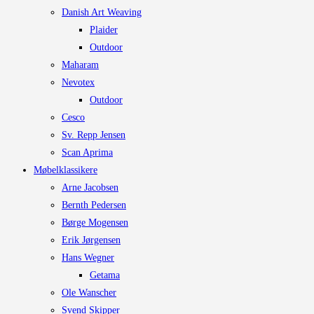
Danish Art Weaving
Plaider
Outdoor
Maharam
Nevotex
Outdoor
Cesco
Sv. Repp Jensen
Scan Aprima
Møbelklassikere
Arne Jacobsen
Bernth Pedersen
Børge Mogensen
Erik Jørgensen
Hans Wegner
Getama
Ole Wanscher
Svend Skipper