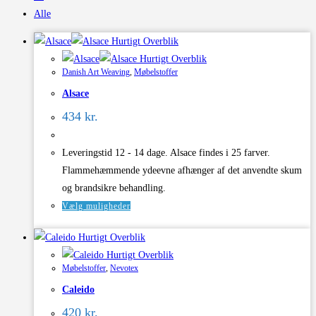
Alle
Hurtigt Overblik
Hurtigt Overblik
Danish Art Weaving
,
Møbelstoffer
Alsace
434
kr.
Leveringstid 12 - 14 dage. Alsace findes i 25 farver.
Flammehæmmende ydeevne afhænger af det anvendte skum
og brandsikre behandling.
Dette
Vælg muligheder
vare
Hurtigt Overblik
har
Hurtigt Overblik
flere
Møbelstoffer
,
Nevotex
varianter.
Caleido
Mulighederne
kan
420
kr.