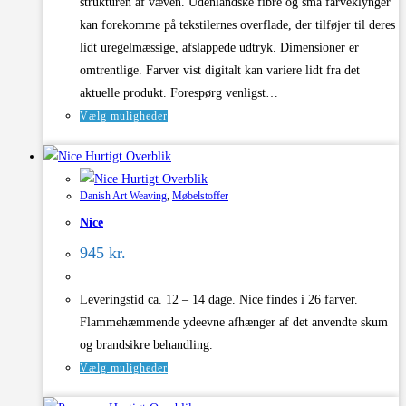
strukturen af væven. Udenlandske fibre og små farveklynger
kan forekomme på tekstilernes overflade, der tilføjer til deres
lidt uregelmæssige, afslappede udtryk. Dimensioner er
omtrentlige. Farver vist digitalt kan variere lidt fra det
aktuelle produkt. Forespørg venligst…
Dette
Vælg muligheder
vare
Hurtigt Overblik
har
Hurtigt Overblik
flere
Danish Art Weaving
,
Møbelstoffer
varianter.
Nice
Mulighederne
kan
945
kr.
vælges
på
Leveringstid ca. 12 – 14 dage. Nice findes i 26 farver.
varesiden
Flammehæmmende ydeevne afhænger af det anvendte skum
og brandsikre behandling.
Dette
Vælg muligheder
vare