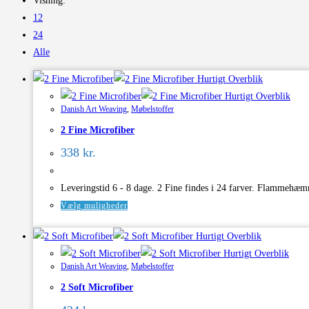
Visning:
12
24
Alle
Hurtigt Overblik
Hurtigt Overblik
Danish Art Weaving
,
Møbelstoffer
2 Fine Microfiber
338
kr.
Leveringstid 6 - 8 dage. 2 Fine findes i 24 farver. Flammehæ
Dette
Vælg muligheder
vare
Hurtigt Overblik
har
Hurtigt Overblik
flere
Danish Art Weaving
,
Møbelstoffer
varianter.
2 Soft Microfiber
Mulighederne
kan