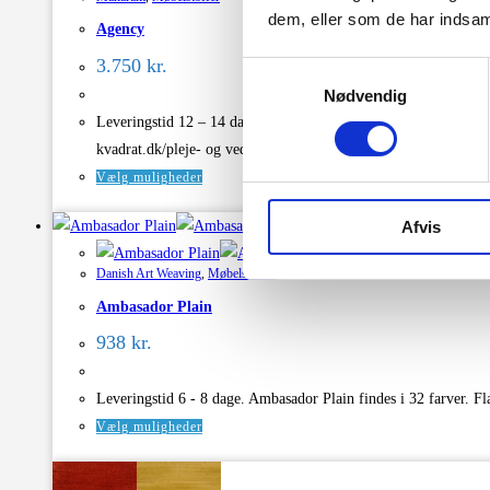
varianter.
dem, eller som de har indsaml
Agency
Mulighederne
kan
3.750
kr.
Samtykkevalg
vælges
Nødvendig
på
Leveringstid 12 – 14 dage. Agency findes i 6 farver. Dimensione
varesiden
kvadrat.dk/pleje- og vedligeholdelse.
Dette
Vælg muligheder
vare
Afvis
Hurtigt Overblik
har
Hurtigt Overblik
flere
Danish Art Weaving
,
Møbelstoffer
varianter.
Ambasador Plain
Mulighederne
kan
938
kr.
vælges
på
Leveringstid 6 - 8 dage. Ambasador Plain findes i 32 farver
varesiden
Dette
Vælg muligheder
vare
har