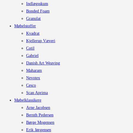
Indlægsskum
Bonded Foam
Granulat
Møbelstoffer
Kvadrat
Kjellerup Væveri
Cotil
Gabriel
Danish Art Weaving
Maharam
Nevotex
Cesco
Scan Aprima
Møbelklassikere
Arne Jacobsen
Bernth Pedersen
Børge Mogensen
Erik Jørgensen