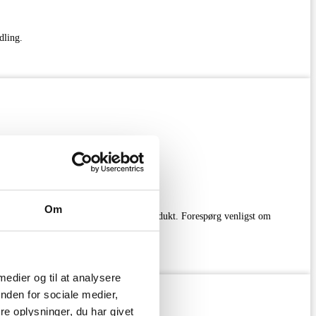
dling.
Om
talt kan variere lidt fra det aktuelle produkt. Forespørg venligst om
 medier og til at analysere
nden for sociale medier,
e oplysninger, du har givet