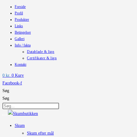
Forside
Skip
Profil
to
Produkter
content
Links
Betingelser
Galleri
Info / fakta
Datablade & lign
Certifikater & lign
Kontakt
0
kr.
0
Kurv
Facebook-f
Søg
Søg
Skum
Skum efter mål