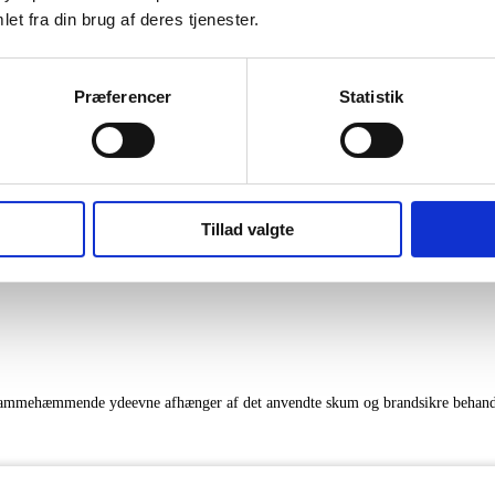
et fra din brug af deres tjenester.
Præferencer
Statistik
r er omtrentlige Farver vist digitalt kan variere lidt fra det aktuelle produkt.
Tillad valgte
. Flammehæmmende ydeevne afhænger af det anvendte skum og brandsikre behand