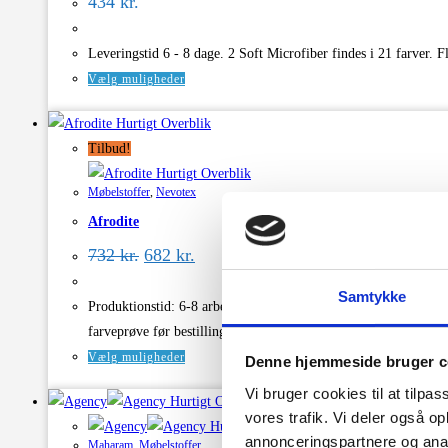
434
kr.
vælges
på
Leveringstid 6 - 8 dage. 2 Soft Microfiber findes i 21 farve
varesiden
Dette
Vælg muligheder
vare
Hurtigt Overblik
har
Tilbud!
flere
Hurtigt Overblik
varianter.
Møbelstoffer
,
Nevotex
Mulighederne
Afrodite
kan
Den
Den
vælges
732
kr.
682
kr.
oprindelige
aktuelle
på
pris
pris
Samtykke
varesiden
var:
er:
Produktionstid: 6-8 arbejdsdage + leveringstid 3-4 arbejdsdage L
732 kr..
682 kr..
farveprøve før bestilling.
Dette
Vælg muligheder
Denne hjemmeside bruger c
vare
Vi bruger cookies til at tilpas
Hurtigt Overblik
har
vores trafik. Vi deler også 
Hurtigt Overblik
flere
annonceringspartnere og anal
Maharam
,
Møbelstoffer