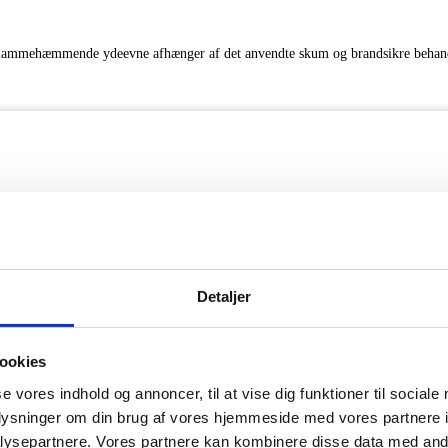
r. Flammehæmmende ydeevne afhænger af det anvendte skum og brandsikre behan
Detaljer
everingstid ca. 6 – 8 arbejdsdage. Dimensioner er omtrentlige. Farver vist digi
ookies
se vores indhold og annoncer, til at vise dig funktioner til sociale
oplysninger om din brug af vores hjemmeside med vores partnere i
ysepartnere. Vores partnere kan kombinere disse data med andr