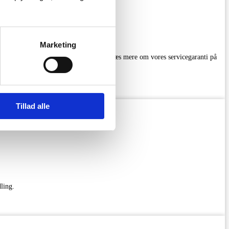
Marketing
 Forespørg venligst prøve før bestilling Læs mere om vores servicegaranti på
Tillad alle
ling.