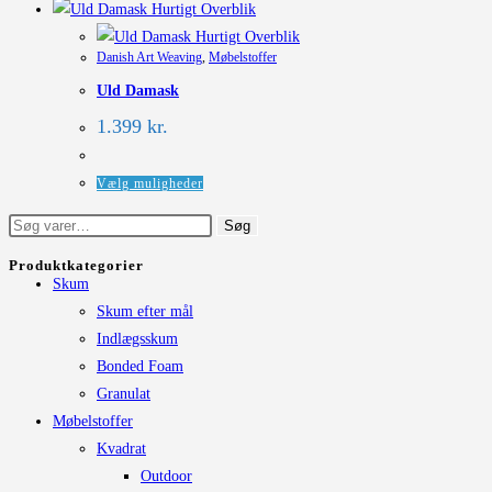
vare
Hurtigt Overblik
varesiden
har
Hurtigt Overblik
Danish Art Weaving
,
Møbelstoffer
flere
Uld Damask
varianter.
Mulighederne
1.399
kr.
kan
vælges
Dette
Vælg muligheder
på
vare
Søg
Søg
varesiden
har
efter:
flere
Produktkategorier
Skum
varianter.
Skum efter mål
Mulighederne
Indlægsskum
kan
Bonded Foam
vælges
Granulat
på
Møbelstoffer
varesiden
Kvadrat
Outdoor