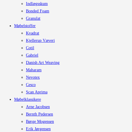
Indlægsskum
Bonded Foam
Granulat
Møbelstoffer
Kvadrat
Kjellerup Væveri
Cotil
Gabriel
Danish Art Weaving
Maharam
Nevotex
Cesco
Scan Aprima
Møbelklassikere
Arne Jacobsen
Bernth Pedersen
Børge Mogensen
Erik Jørgensen