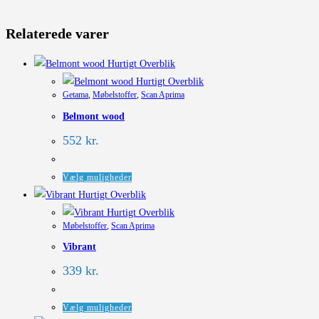
Relaterede varer
Hurtigt Overblik
Hurtigt Overblik
Getama
,
Møbelstoffer
,
Scan Aprima
Belmont wood
552
kr.
Dette
Vælg muligheder
vare
Hurtigt Overblik
har
Hurtigt Overblik
Møbelstoffer
,
Scan Aprima
flere
Vibrant
varianter.
Mulighederne
339
kr.
kan
vælges
Dette
Vælg muligheder
på