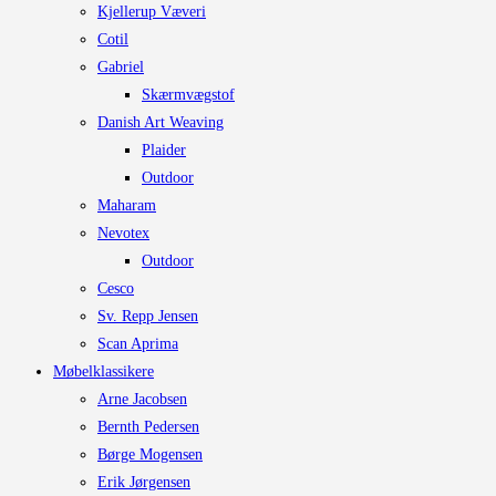
Kjellerup Væveri
Cotil
Gabriel
Skærmvægstof
Danish Art Weaving
Plaider
Outdoor
Maharam
Nevotex
Outdoor
Cesco
Sv. Repp Jensen
Scan Aprima
Møbelklassikere
Arne Jacobsen
Bernth Pedersen
Børge Mogensen
Erik Jørgensen