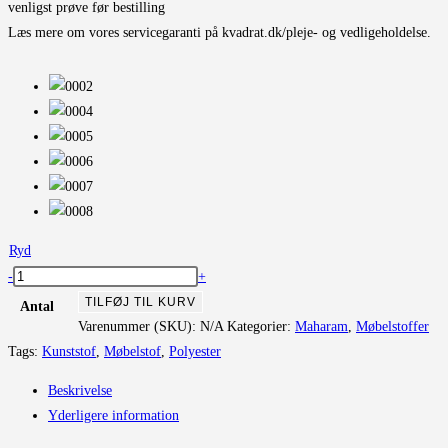
venligst prøve før bestilling
Læs mere om vores servicegaranti på kvadrat.dk/pleje- og vedligeholdelse.
Ryd
Agency
-
+
antal
TILFØJ TIL KURV
Antal
Varenummer (SKU):
N/A
Kategorier:
Maharam
,
Møbelstoffer
Tags:
Kunststof
,
Møbelstof
,
Polyester
Beskrivelse
Yderligere information