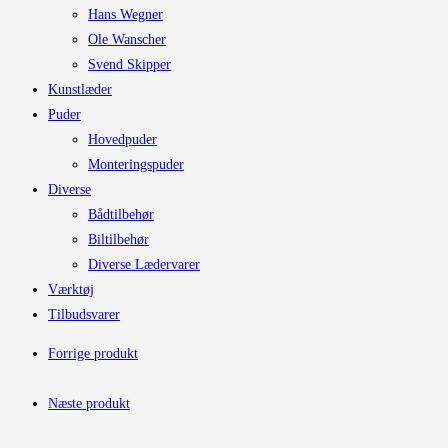
Hans Wegner
Ole Wanscher
Svend Skipper
Kunstlæder
Puder
Hovedpuder
Monteringspuder
Diverse
Bådtilbehør
Biltilbehør
Diverse Lædervarer
Værktøj
Tilbudsvarer
Forrige produkt
Næste produkt