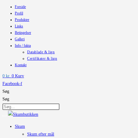
Forside
Skip
Profil
to
Produkter
content
Links
Betingelser
Galleri
Info / fakta
Datablade & lign
Certifikater & lign
Kontakt
0
kr.
0
Kurv
Facebook-f
Søg
Søg
Skum
Skum efter mål