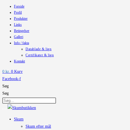
Forside
Skip
Profil
to
Produkter
content
Links
Betingelser
Galleri
Info / fakta
Datablade & lign
Certifikater & lign
Kontakt
0
kr.
0
Kurv
Facebook-f
Søg
Søg
Skum
Skum efter mål