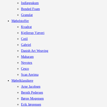
Indlægsskum
Bonded Foam
Granulat
Møbelstoffer
Kvadrat
Kjellerup Væveri
Cotil
Gabriel
Danish Art Weaving
Maharam
Nevotex
Cesco
Scan Aprima
Møbelklassikere
Arne Jacobsen
Bernth Pedersen
Børge Mogensen
Erik Jørgensen