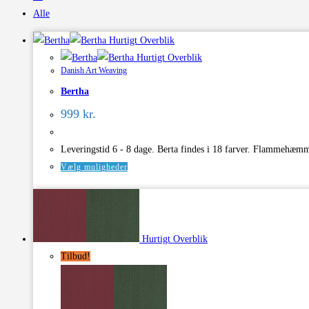
Alle
Hurtigt Overblik
Hurtigt Overblik
Danish Art Weaving
Bertha
999
kr.
Leveringstid 6 - 8 dage. Berta findes i 18 farver. Flammehæm
Dette
Vælg muligheder
vare
har
flere
varianter.
Hurtigt Overblik
Mulighederne
Tilbud!
kan
vælges
på