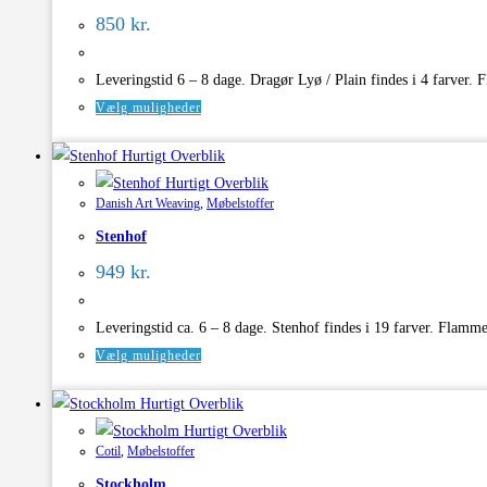
kan
850
kr.
vælges
på
Leveringstid 6 – 8 dage. Dragør Lyø / Plain findes i 4 farve
varesiden
Dette
Vælg muligheder
vare
Hurtigt Overblik
har
Hurtigt Overblik
flere
Danish Art Weaving
,
Møbelstoffer
varianter.
Stenhof
Mulighederne
kan
949
kr.
vælges
på
Leveringstid ca. 6 – 8 dage. Stenhof findes i 19 farver. Fla
varesiden
Dette
Vælg muligheder
vare
Hurtigt Overblik
har
Hurtigt Overblik
flere
Cotil
,
Møbelstoffer
varianter.
Stockholm