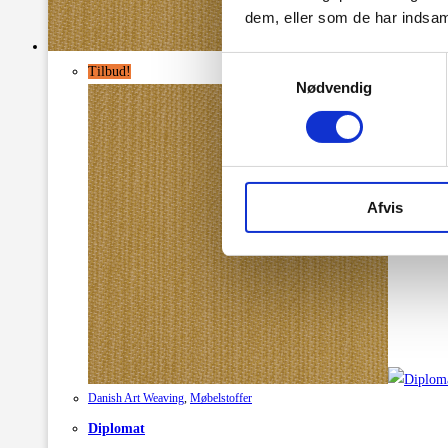
dem, eller som de har indsaml
Hurti
Samtykkevalg
Tilbud!
Nødvendig
Afvis
Danish Art Weaving
,
Møbelstoffer
Diplomat