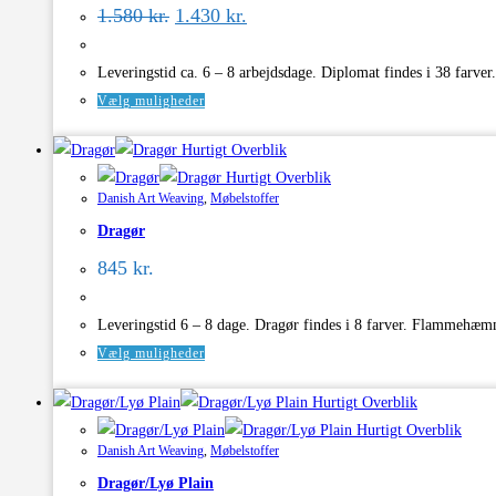
Den
Den
1.580
kr.
1.430
kr.
oprindelige
aktuelle
pris
pris
var:
er:
Leveringstid ca. 6 – 8 arbejdsdage. Diplomat findes i 38 far
1.580 kr..
1.430 kr..
Dette
Vælg muligheder
vare
Hurtigt Overblik
har
Hurtigt Overblik
flere
Danish Art Weaving
,
Møbelstoffer
varianter.
Dragør
Mulighederne
kan
845
kr.
vælges
på
Leveringstid 6 – 8 dage. Dragør findes i 8 farver. Flammehæ
varesiden
Dette
Vælg muligheder
vare
Hurtigt Overblik
har
Hurtigt Overblik
flere
Danish Art Weaving
,
Møbelstoffer
varianter.
Dragør/Lyø Plain
Mulighederne