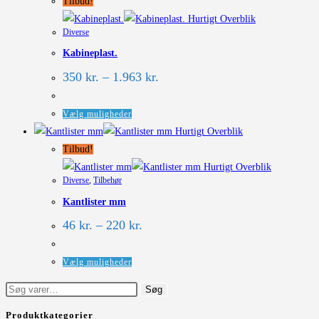
har
Tilbud!
flere
Hurtigt Overblik
Diverse
varianter.
Kabineplast.
Mulighederne
kan
Prisinterval:
350
kr.
–
1.963
kr.
350 kr.
vælges
til
på
1.963 kr.
Dette
Vælg muligheder
varesiden
vare
Hurtigt Overblik
har
Tilbud!
flere
Hurtigt Overblik
Diverse
,
Tilbehør
varianter.
Kantlister mm
Mulighederne
kan
Prisinterval:
46
kr.
–
220
kr.
46 kr.
vælges
til
på
220 kr.
Dette
Vælg muligheder
varesiden
vare
Søg
Søg
har
efter:
flere
Produktkategorier