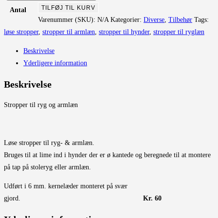
til
TILFØJ TIL KURV
Antal
ryg
Varenummer (SKU):
N/A
Kategorier:
Diverse
,
Tilbehør
Tags:
og
løse stropper
,
stropper til armlæn
,
stropper til hynder
,
stropper til ryglæn
armlæn
Beskrivelse
antal
Yderligere information
Beskrivelse
Stropper til ryg og armlæn
Løse stropper til ryg- & armlæn.
Bruges til at lime ind i hynder der er ø kantede og beregnede til at montere
på tap på stoleryg eller armlæn.
Udført i 6 mm. kernelæder monteret på svær
gjord.
Kr. 60