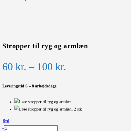
Stropper til ryg og armlæn
Prisinterval:
60
kr.
–
100
kr.
60 kr.
til
Leveringstid 6 – 8 arbejdsdage
100 kr.
Ryd
Stropper
-
+