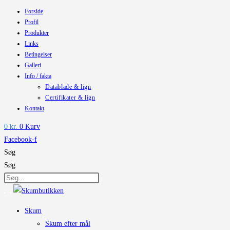
Forside
Skip
Profil
to
Produkter
content
Links
Betingelser
Galleri
Info / fakta
Datablade & lign
Certifikater & lign
Kontakt
0
kr.
0
Kurv
Facebook-f
Søg
Søg
Skum
Skum efter mål