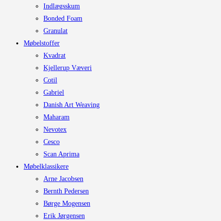
Indlægsskum
Bonded Foam
Granulat
Møbelstoffer
Kvadrat
Kjellerup Væveri
Cotil
Gabriel
Danish Art Weaving
Maharam
Nevotex
Cesco
Scan Aprima
Møbelklassikere
Arne Jacobsen
Bernth Pedersen
Børge Mogensen
Erik Jørgensen