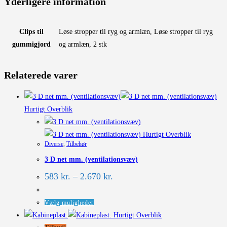
Yderligere information
Clips til
Løse stropper til ryg og armlæn, Løse stropper til ryg
gummigjord
og armlæn, 2 stk
Relaterede varer
Hurtigt Overblik
Hurtigt Overblik
Diverse
,
Tilbehør
3 D net mm. (ventilationsvæv)
Prisinterval:
583
kr.
–
2.670
kr.
583 kr.
til
2.670 kr.
Dette
Vælg muligheder
vare
Hurtigt Overblik