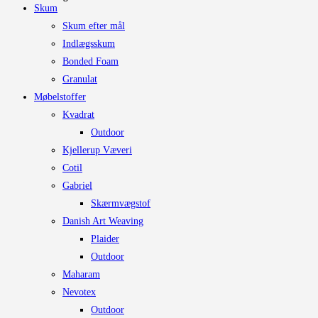
Skum
varianter.
Skum efter mål
Mulighederne
Indlægsskum
kan
Bonded Foam
vælges
Granulat
på
Møbelstoffer
varesiden
Kvadrat
Outdoor
Kjellerup Væveri
Cotil
Gabriel
Skærmvægstof
Danish Art Weaving
Plaider
Outdoor
Maharam
Nevotex
Outdoor