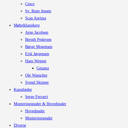
Cesco
Sv. Repp Jensen
Scan Aprima
Møbelklassikere
Arne Jacobsen
Bernth Pedersen
Børge Mogensen
Erik Jørgensen
Hans Wegner
Getama
Ole Wanscher
Svend Skipper
Kunstlæder
Serge Ferrarri
Monteringspuder & Hovedpuder
Hovedpuder
Monteringspuder
Diverse