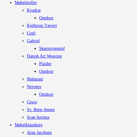
Møbelstoffer
Kvadrat
Outdoor
Kjellerup Væveri
Cotil
Gabriel
Skærmvægstof
Danish Art Weaving
Plaider
Outdoor
Maharam
Nevotex
Outdoor
Cesco
Sv. Repp Jensen
Scan Aprima
Møbelklassikere
Arne Jacobsen