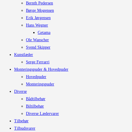
Bernth Pedersen
Børge Mogensen
Erik Jørgensen
Hans Wegner
Getama
Ole Wanscher
Svend Skipper
Kunstlæder
Serge Ferrarri
Monteringspuder & Hovedpuder
Hovedpuder
Monteringspuder
Diverse
Bådtilbehør
Biltilbehør
Diverse Lædervarer
Tilbehør
Tilbudsvarer