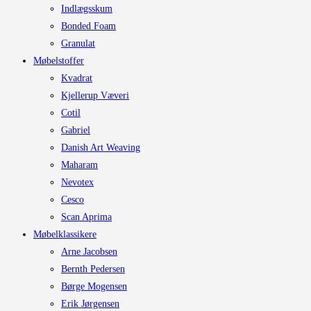
Indlægsskum
Bonded Foam
Granulat
Møbelstoffer
Kvadrat
Kjellerup Væveri
Cotil
Gabriel
Danish Art Weaving
Maharam
Nevotex
Cesco
Scan Aprima
Møbelklassikere
Arne Jacobsen
Bernth Pedersen
Børge Mogensen
Erik Jørgensen