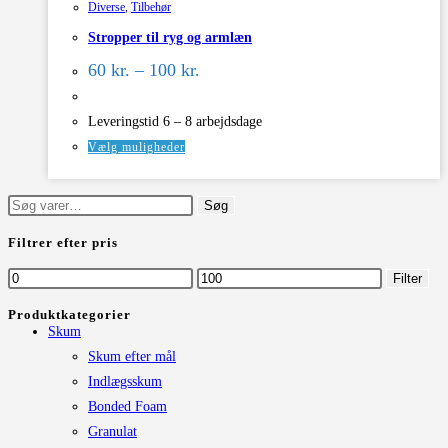
Diverse
,
Tilbehør
Stropper til ryg og armlæn
Prisinterval:
60
kr.
–
100
kr.
60 kr.
til
100 kr.
Leveringstid 6 – 8 arbejdsdage
Dette
Vælg muligheder
vare
har
Søg
Søg
flere
efter:
Filtrer efter pris
varianter.
Mulighederne
Mindste
Højeste
Filter
kan
pris
pris
Produktkategorier
vælges
Skum
på
Skum efter mål
varesiden
Indlægsskum
Bonded Foam
Granulat