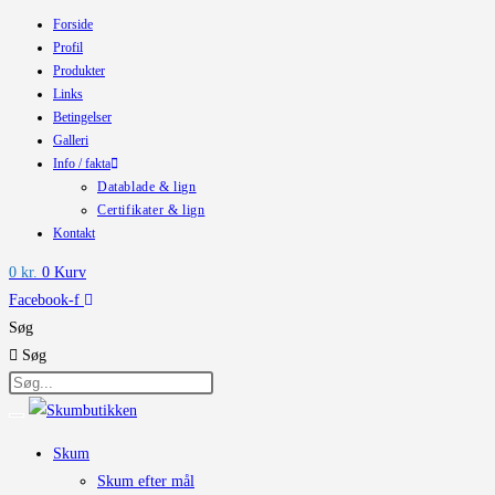
Forside
Skip
Profil
to
Produkter
content
Links
Betingelser
Galleri
Info / fakta
Datablade & lign
Certifikater & lign
Kontakt
0
kr.
0
Kurv
Facebook-f
Søg
Søg
Skum
Skum efter mål