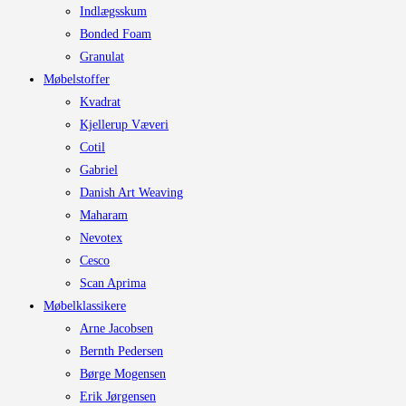
Indlægsskum
Bonded Foam
Granulat
Møbelstoffer
Kvadrat
Kjellerup Væveri
Cotil
Gabriel
Danish Art Weaving
Maharam
Nevotex
Cesco
Scan Aprima
Møbelklassikere
Arne Jacobsen
Bernth Pedersen
Børge Mogensen
Erik Jørgensen