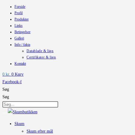
Forside
Skip
Profil
to
Produkter
content
Links
Betingelser
Galleri
Info / fakta
Datablade & lign
Certifikater & lign
Kontakt
0
kr.
0
Kurv
Facebook-f
Søg
Søg
Skum
Skum efter mål