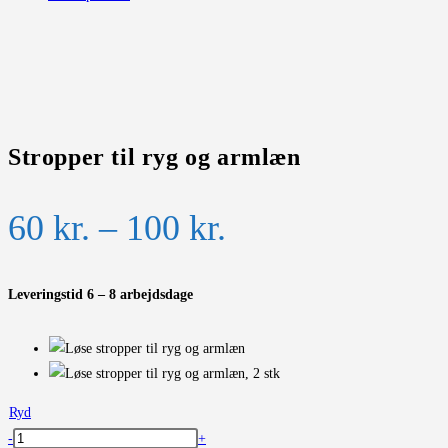
Stropper til ryg og armlæn
Prisinterval:
60
kr.
–
100
kr.
60 kr.
til
Leveringstid 6 – 8 arbejdsdage
100 kr.
Ryd
Stropper
-
+