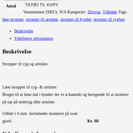
til
TILFØJ TIL KURV
Antal
ryg
Varenummer (SKU):
N/A
Kategorier:
Diverse
,
Tilbehør
Tags:
og
løse stropper
,
stropper til armlæn
,
stropper til hynder
,
stropper til ryglæn
armlæn
Beskrivelse
antal
Yderligere information
Beskrivelse
Stropper til ryg og armlæn
Løse stropper til ryg- & armlæn.
Bruges til at lime ind i hynder der er ø kantede og beregnede til at montere
på tap på stoleryg eller armlæn.
Udført i 6 mm. kernelæder monteret på svær
gjord.
Kr. 60