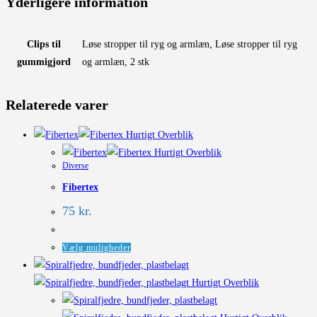
Yderligere information
Clips til
Løse stropper til ryg og armlæn, Løse stropper til ryg
gummigjord
og armlæn, 2 stk
Relaterede varer
Hurtigt Overblik
Hurtigt Overblik
Diverse
Fibertex
75
kr.
Dette
Vælg muligheder
vare
har
Hurtigt Overblik
flere