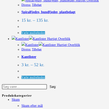
varianter.
Hurtigt Overblik
Diverse
,
Tilbehør
Mulighederne
Spiralfjedre, bundfjeder, plastbelagt
kan
vælges
Prisinterval:
15
kr.
–
135
kr.
15 kr.
på
til
varesiden
135 kr.
Dette
Vælg muligheder
vare
Hurtigt Overblik
har
Hurtigt Overblik
Diverse
,
Tilbehør
flere
Kantlister
varianter.
Mulighederne
Prisinterval:
3
kr.
–
52
kr.
3 kr.
kan
til
vælges
52 kr.
Dette
Vælg muligheder
på
vare
Søg
Søg
varesiden
har
efter:
flere
Produktkategorier
Skum
varianter.
Skum efter mål
Mulighederne