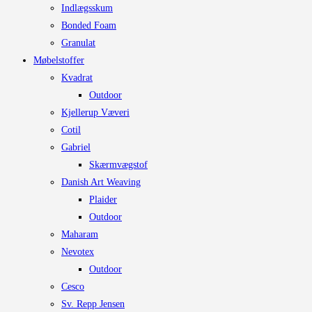
Indlægsskum
kan
Bonded Foam
vælges
Granulat
på
Møbelstoffer
varesiden
Kvadrat
Outdoor
Kjellerup Væveri
Cotil
Gabriel
Skærmvægstof
Danish Art Weaving
Plaider
Outdoor
Maharam
Nevotex
Outdoor
Cesco
Sv. Repp Jensen