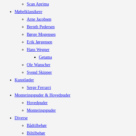
Scan Aprima
Møbelklassikere
Arne Jacobsen
Bernth Pedersen
Børge Mogensen
Erik Jørgensen
Hans Wegner
Getama
Ole Wanscher
Svend Skipper
Kunstlæder
Serge Ferrarri
Monteringspuder & Hovedpuder
Hovedpuder
Monteringspuder
Diverse
Bådtilbehør
Biltilbehør