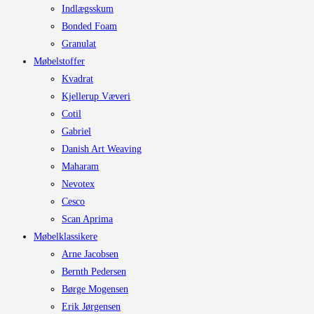
Indlægsskum
Bonded Foam
Granulat
Møbelstoffer
Kvadrat
Kjellerup Væveri
Cotil
Gabriel
Danish Art Weaving
Maharam
Nevotex
Cesco
Scan Aprima
Møbelklassikere
Arne Jacobsen
Bernth Pedersen
Børge Mogensen
Erik Jørgensen