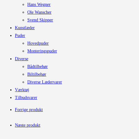
Hans Wegner
Ole Wanscher
Svend Skipper
Kunstlæder
Puder
Hovedpuder
Monteringspuder
Diverse
Bådtilbehør
Biltilbehør
Diverse Lædervarer
Værktøj
Tilbudsvarer
Forrige produkt
Næste produkt