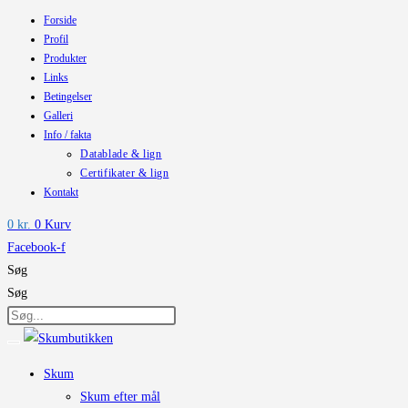
Forside
Skip
Profil
to
Produkter
content
Links
Betingelser
Galleri
Info / fakta
Datablade & lign
Certifikater & lign
Kontakt
0
kr.
0
Kurv
Facebook-f
Søg
Søg
Skum
Skum efter mål