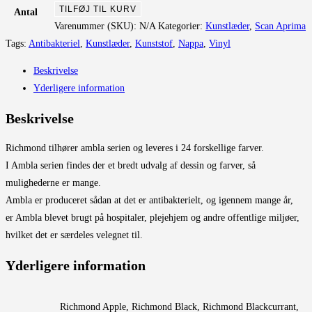
Kunstlæder
TILFØJ TIL KURV
Antal
antal
Varenummer (SKU):
N/A
Kategorier:
Kunstlæder
,
Scan Aprima
Tags:
Antibakteriel
,
Kunstlæder
,
Kunststof
,
Nappa
,
Vinyl
Beskrivelse
Yderligere information
Beskrivelse
Richmond tilhører ambla serien og leveres i 24 forskellige farver.
I Ambla serien findes der et bredt udvalg af dessin og farver, så
mulighederne er mange.
Ambla er produceret sådan at det er antibakterielt, og igennem mange år,
er Ambla blevet brugt på hospitaler, plejehjem og andre offentlige miljøer,
hvilket det er særdeles velegnet til.
Yderligere information
Richmond Apple, Richmond Black, Richmond Blackcurrant,