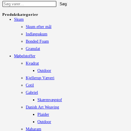
Søg
Søg
varesiden
har
efter:
flere
Produktkategorier
Skum
varianter.
Skum efter mål
Mulighederne
Indlægsskum
kan
Bonded Foam
vælges
Granulat
på
Møbelstoffer
varesiden
Kvadrat
Outdoor
Kjellerup Væveri
Cotil
Gabriel
Skærmvægstof
Danish Art Weaving
Plaider
Outdoor
Maharam