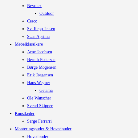
Nevotex
Outdoor
Cesco
Sv. Repp Jensen
Scan Aprima
Møbelklassikere
Arne Jacobsen
Bernth Pedersen
Børge Mogensen
Erik Jørgensen
Hans Wegner
Getama
Ole Wanscher
Svend Skipper
Kunstlæder
Serge Ferrarri
Monteringspuder & Hovedpuder
Hovedpuder