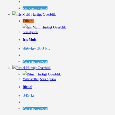
Dette
Vælg muligheder
vare
Hurtigt Overblik
har
Tilbud!
flere
Hurtigt Overblik
Scan Aprima
varianter.
Iris Multi
Mulighederne
kan
Den
Den
350
kr.
300
kr.
oprindelige
aktuelle
vælges
pris
pris
på
var:
er:
Dette
Vælg muligheder
350 kr..
300 kr..
varesiden
vare
Hurtigt Overblik
har
Hurtigt Overblik
Møbelstoffer
,
Scan Aprima
flere
Ritual
varianter.
Mulighederne
349
kr.
kan
vælges
Dette
Vælg muligheder
på
vare