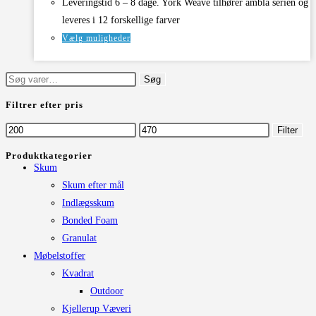
Leveringstid 6 – 8 dage. York Weave tilhører ambla serien og
leveres i 12 forskellige farver
Dette
Vælg muligheder
vare
har
Søg
Søg
flere
efter:
Filtrer efter pris
varianter.
Mulighederne
Mindste
Højeste
Filter
kan
pris
pris
Produktkategorier
vælges
Skum
på
Skum efter mål
varesiden
Indlægsskum
Bonded Foam
Granulat
Møbelstoffer
Kvadrat
Outdoor
Kjellerup Væveri