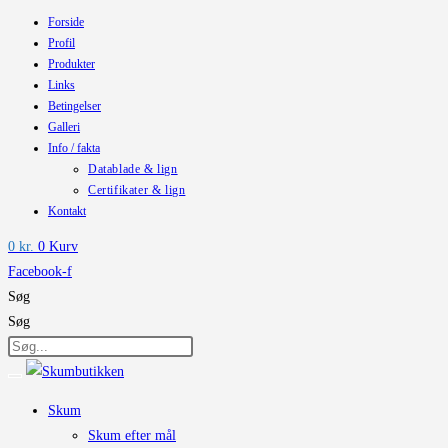
Forside
Skip
Profil
to
Produkter
content
Links
Betingelser
Galleri
Info / fakta
Datablade & lign
Certifikater & lign
Kontakt
0
kr.
0
Kurv
Facebook-f
Søg
Søg
Skum
Skum efter mål