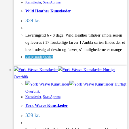
Kunstlæder
,
Scan Aprima
kan
Wild Heather Kunstlæder
vælges
på
339
kr.
varesiden
Leveringstid 6 - 8 dage. Wild Heather tilhører ambla serien
og leveres i 17 forskellige farver I Ambla serien findes der et
bredt udvalg af dessin og farver, så mulighederne er mange.
Dette
Vælg muligheder
vare
Hurtigt
har
Overblik
flere
Hurtigt
varianter.
Overblik
Mulighederne
Kunstlæder
,
Scan Aprima
kan
York Weave Kunstlæder
vælges
på
339
kr.
varesiden