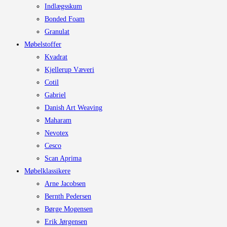
Indlægsskum
Bonded Foam
Granulat
Møbelstoffer
Kvadrat
Kjellerup Væveri
Cotil
Gabriel
Danish Art Weaving
Maharam
Nevotex
Cesco
Scan Aprima
Møbelklassikere
Arne Jacobsen
Bernth Pedersen
Børge Mogensen
Erik Jørgensen