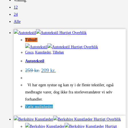
Visning:
12
24
Alle
Hurtigt Overblik
Tilbud!
Hurtigt Overblik
Cesco
,
Kunstlæder
,
Tilbehør
Autotekstil
Den
Den
259
kr.
209
kr.
oprindelige
aktuelle
pris
pris
var:
er:
Vi har egen systue og kan sy i de fleste tekstiler, også
259 kr..
209 kr..
medbragte varer, dog ikke fra storleverandører vi selv
forhandler.
Dette
Vælg muligheder
vare
Hurtigt Overblik
har
Hurtigt
flere