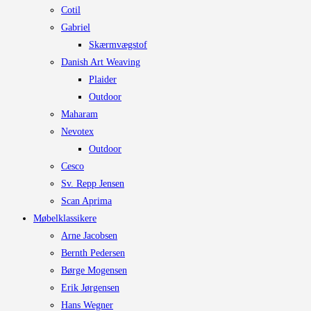
Cotil
Gabriel
Skærmvægstof
Danish Art Weaving
Plaider
Outdoor
Maharam
Nevotex
Outdoor
Cesco
Sv. Repp Jensen
Scan Aprima
Møbelklassikere
Arne Jacobsen
Bernth Pedersen
Børge Mogensen
Erik Jørgensen
Hans Wegner