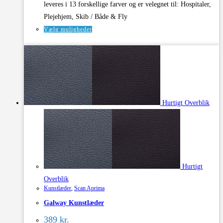
leveres i 13 forskellige farver og er velegnet til: Hospitaler,
Plejehjem, Skib / Både & Fly
Dette
Vælg muligheder
vare
har
flere
varianter.
Mulighederne
Hurtigt Overblik
kan
vælges
på
varesiden
Hurtigt
Overblik
Kunstlæder
,
Scan Aprima
Galway Kunstlæder
389
kr.