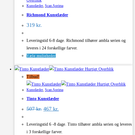
Overblik
varianter.
Kunstlæder
,
Scan Aprima
Mulighederne
Richmond Kunstlæder
kan
vælges
319
kr.
på
varesiden
Leveringstid 6-8 dage. Richmond tilhører ambla serien og
leveres i 24 forskellige farver.
Dette
Vælg muligheder
vare
Hurtigt Overblik
har
Tilbud!
flere
Hurtigt Overblik
varianter.
Kunstlæder
,
Scan Aprima
Mulighederne
Tinto Kunstlæder
kan
Den
Den
vælges
507
kr.
467
kr.
oprindelige
aktuelle
på
pris
pris
varesiden
var:
er:
Leveringstid 6 -8 dage. Tinto tilhører ambla serien og leveres
507 kr..
467 kr..
i 3 forskellige farver.