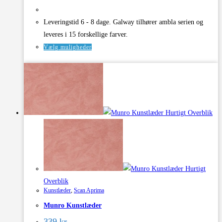
Leveringstid 6 - 8 dage. Galway tilhører ambla serien og
leveres i 15 forskellige farver.
Dette
Vælg muligheder
vare
har
flere
varianter.
Mulighederne
Hurtigt Overblik
kan
vælges
på
varesiden
Hurtigt
Overblik
Kunstlæder
,
Scan Aprima
Munro Kunstlæder
339
kr.