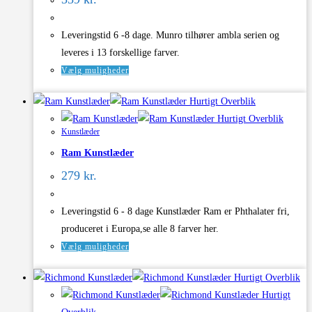
Leveringstid 6 -8 dage. Munro tilhører ambla serien og
leveres i 13 forskellige farver.
Dette
Vælg muligheder
vare
Hurtigt Overblik
har
Hurtigt Overblik
flere
Kunstlæder
varianter.
Ram Kunstlæder
Mulighederne
kan
279
kr.
vælges
på
Leveringstid 6 - 8 dage Kunstlæder Ram er Phthalater fri,
varesiden
produceret i Europa,se alle 8 farver her.
Dette
Vælg muligheder
vare
Hurtigt Overblik
har
Hurtigt
flere