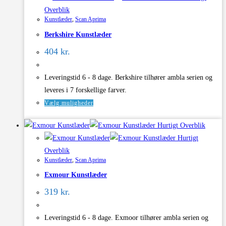
Overblik
varianter.
Kunstlæder
,
Scan Aprima
Mulighederne
Berkshire Kunstlæder
kan
vælges
404
kr.
på
varesiden
Leveringstid 6 - 8 dage. Berkshire tilhører ambla serien og
leveres i 7 forskellige farver.
Dette
Vælg muligheder
vare
Hurtigt Overblik
har
Hurtigt
flere
Overblik
varianter.
Kunstlæder
,
Scan Aprima
Mulighederne
Exmour Kunstlæder
kan
vælges
319
kr.
på
varesiden
Leveringstid 6 - 8 dage. Exmoor tilhører ambla serien og