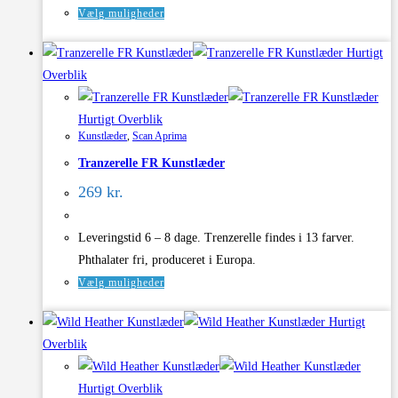
Dette
Vælg muligheder
vare
Hurtigt
har
Overblik
flere
varianter.
Hurtigt Overblik
Mulighederne
Kunstlæder
,
Scan Aprima
kan
Tranzerelle FR Kunstlæder
vælges
på
269
kr.
varesiden
Leveringstid 6 – 8 dage. Trenzerelle findes i 13 farver.
Phthalater fri, produceret i Europa.
Dette
Vælg muligheder
vare
Hurtigt
har
Overblik
flere
varianter.
Hurtigt Overblik
Mulighederne