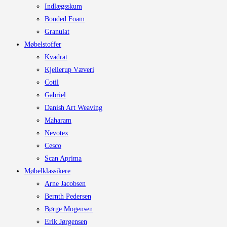
Indlægsskum
Bonded Foam
Granulat
Møbelstoffer
Kvadrat
Kjellerup Væveri
Cotil
Gabriel
Danish Art Weaving
Maharam
Nevotex
Cesco
Scan Aprima
Møbelklassikere
Arne Jacobsen
Bernth Pedersen
Børge Mogensen
Erik Jørgensen