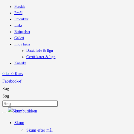
Forside
Skip
Profil
to
Produkter
content
Links
Betingelser
Galleri
Info / fakta
Datablade & lign
Certifikater & lign
Kontakt
0
kr.
0
Kurv
Facebook-f
Søg
Søg
Skum
Skum efter mål