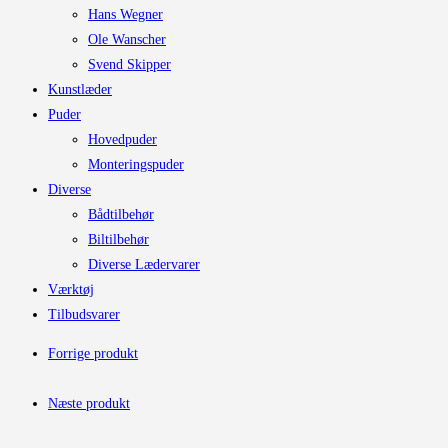
Hans Wegner
Ole Wanscher
Svend Skipper
Kunstlæder
Puder
Hovedpuder
Monteringspuder
Diverse
Bådtilbehør
Biltilbehør
Diverse Lædervarer
Værktøj
Tilbudsvarer
Forrige produkt
Næste produkt