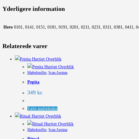
Yderligere information
Hero
0101, 0141, 0151, 0181, 0191, 0201, 0211, 0231, 0311, 0381, 0411, 0
Relaterede varer
Hurtigt Overblik
Hurtigt Overblik
Møbelstoffer
,
Scan Aprima
Pepita
349
kr.
Dette
Vælg muligheder
vare
Hurtigt Overblik
har
Hurtigt Overblik
Møbelstoffer
,
Scan Aprima
flere
Ritual