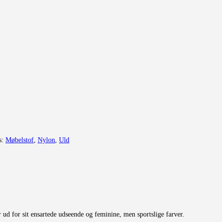
s:
Møbelstof
,
Nylon
,
Uld
ær ud for sit ensartede udseende og feminine, men sportslige farver.