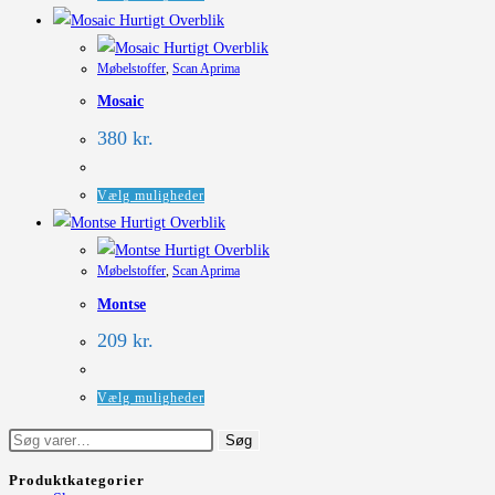
vare
Hurtigt Overblik
har
Hurtigt Overblik
Møbelstoffer
,
Scan Aprima
flere
Mosaic
varianter.
Mulighederne
380
kr.
kan
vælges
Dette
Vælg muligheder
på
vare
Hurtigt Overblik
varesiden
har
Hurtigt Overblik
Møbelstoffer
,
Scan Aprima
flere
Montse
varianter.
Mulighederne
209
kr.
kan
vælges
Dette
Vælg muligheder
på
vare
Søg
Søg
varesiden
har
efter:
flere
Produktkategorier