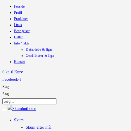
Forside
Skip
Profil
to
Produkter
content
Links
Betingelser
Galleri
Info / fakta
Datablade & lign
Certifikater & lign
Kontakt
0
kr.
0
Kurv
Facebook-f
Søg
Søg
Skum
Skum efter mål