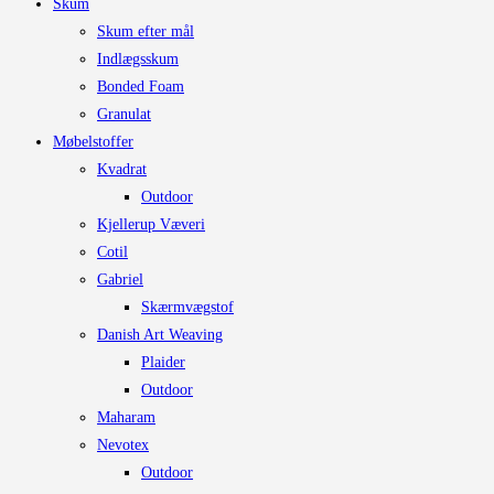
Skum
varianter.
Skum efter mål
Mulighederne
Indlægsskum
kan
Bonded Foam
vælges
Granulat
på
Møbelstoffer
varesiden
Kvadrat
Outdoor
Kjellerup Væveri
Cotil
Gabriel
Skærmvægstof
Danish Art Weaving
Plaider
Outdoor
Maharam
Nevotex
Outdoor