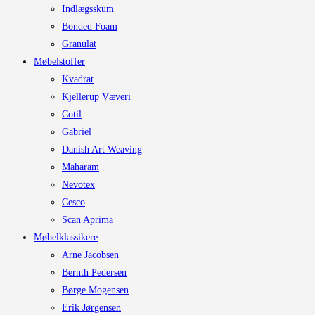
Indlægsskum
Bonded Foam
Granulat
Møbelstoffer
Kvadrat
Kjellerup Væveri
Cotil
Gabriel
Danish Art Weaving
Maharam
Nevotex
Cesco
Scan Aprima
Møbelklassikere
Arne Jacobsen
Bernth Pedersen
Børge Mogensen
Erik Jørgensen