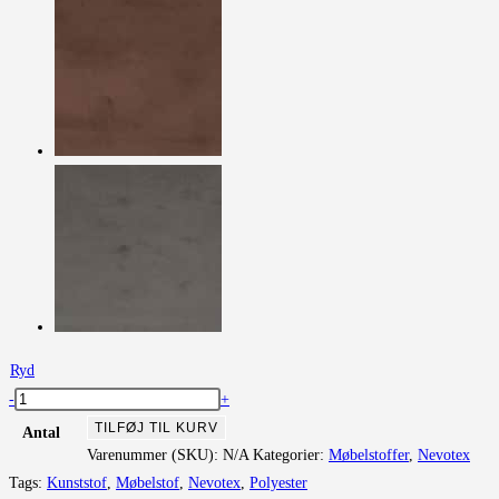
Ryd
Nevotex
-
+
antal
TILFØJ TIL KURV
Antal
Varenummer (SKU):
N/A
Kategorier:
Møbelstoffer
,
Nevotex
Tags:
Kunststof
,
Møbelstof
,
Nevotex
,
Polyester