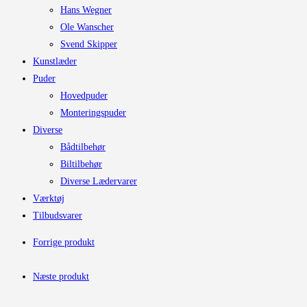
Hans Wegner
Ole Wanscher
Svend Skipper
Kunstlæder
Puder
Hovedpuder
Monteringspuder
Diverse
Bådtilbehør
Biltilbehør
Diverse Lædervarer
Værktøj
Tilbudsvarer
Forrige produkt
Næste produkt