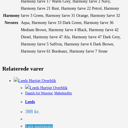
Harmony farve 17 Warm Grey, Harmony farve 2 Navy,
Harmony farve 21 Rust, Harmony farve 22 Petrol, Harmony
Harmony
farve 3 Green, Harmony farve 31 Orange, Harmony farve 32
Nevotex
Aqua, Harmony farve 33 Dark Green, Harmony farve 36
Medium Brown, Harmony farve 4 Black, Harmony farve 42
Diesel, Harmony farve 47 Alu, Harmony farve 47 Dark Grey,
Harmony farve 5 Saffron, Harmony farve 6 Dark Brown,
Harmony farve 61 Bordeaux, Harmony farve 7 Stone
Relaterede varer
Hurtigt Overblik
Hurtigt Overblik
Danish Art Weaving
,
Møbelstoffer
Leeds
388
kr.
Dette
Vælg muligheder