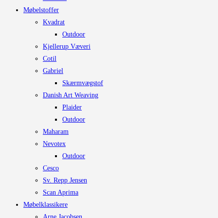
på
Møbelstoffer
varesiden
Kvadrat
Outdoor
Kjellerup Væveri
Cotil
Gabriel
Skærmvægstof
Danish Art Weaving
Plaider
Outdoor
Maharam
Nevotex
Outdoor
Cesco
Sv. Repp Jensen
Scan Aprima
Møbelklassikere
Arne Jacobsen