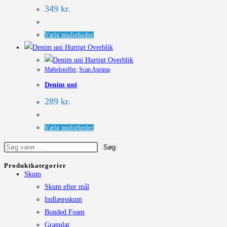
Mulighederne
349
kr.
kan
vælges
Dette
Vælg muligheder
på
vare
Hurtigt Overblik
varesiden
har
Hurtigt Overblik
Møbelstoffer
,
Scan Aprima
flere
Denim uni
varianter.
Mulighederne
289
kr.
kan
vælges
Dette
Vælg muligheder
på
vare
Søg
Søg
varesiden
har
efter:
flere
Produktkategorier
Skum
varianter.
Skum efter mål
Mulighederne
Indlægsskum
kan
Bonded Foam
vælges
Granulat