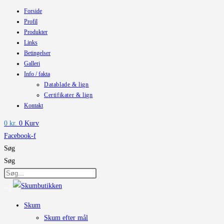
Forside
Skip
Profil
to
Produkter
content
Links
Betingelser
Galleri
Info / fakta
Datablade & lign
Certifikater & lign
Kontakt
0
kr.
0
Kurv
Facebook-f
Søg
Søg
Skum
Skum efter mål