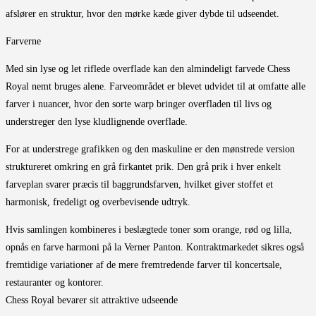
afslører en struktur, hvor den mørke kæde giver dybde til udseendet.
Farverne
Med sin lyse og let riflede overflade kan den almindeligt farvede Chess
Royal nemt bruges alene. Farveområdet er blevet udvidet til at omfatte alle
farver i nuancer, hvor den sorte warp bringer overfladen til livs og
understreger den lyse kludlignende overflade.
For at understrege grafikken og den maskuline er den mønstrede version
struktureret omkring en grå firkantet prik. Den grå prik i hver enkelt
farveplan svarer præcis til baggrundsfarven, hvilket giver stoffet et
harmonisk, fredeligt og overbevisende udtryk.
Hvis samlingen kombineres i beslægtede toner som orange, rød og lilla,
opnås en farve harmoni på la Verner Panton. Kontraktmarkedet sikres også
fremtidige variationer af de mere fremtredende farver til koncertsale,
restauranter og kontorer.
Chess Royal bevarer sit attraktive udseende