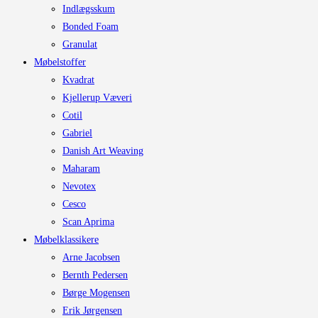
Indlægsskum
Bonded Foam
Granulat
Møbelstoffer
Kvadrat
Kjellerup Væveri
Cotil
Gabriel
Danish Art Weaving
Maharam
Nevotex
Cesco
Scan Aprima
Møbelklassikere
Arne Jacobsen
Bernth Pedersen
Børge Mogensen
Erik Jørgensen