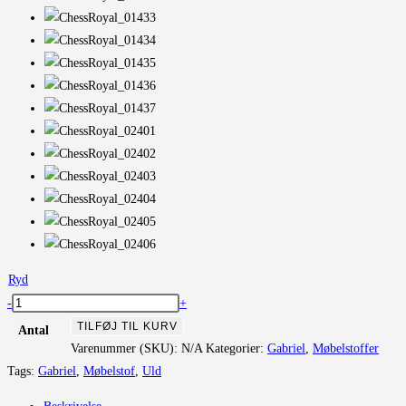
Ryd
Chess
-
+
Royal
TILFØJ TIL KURV
Antal
antal
Varenummer (SKU):
N/A
Kategorier:
Gabriel
,
Møbelstoffer
Tags:
Gabriel
,
Møbelstof
,
Uld