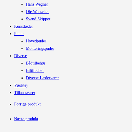
Hans Wegner
Ole Wanscher
Svend Skipper
Kunstlæder
Puder
Hovedpuder
Monteringspuder
Diverse
Bådtilbehør
Biltilbehør
Diverse Lædervarer
Værktøj
Tilbudsvarer
Forrige produkt
Næste produkt