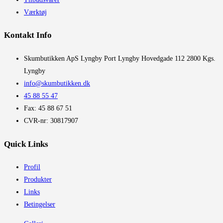
Værktøj
Kontakt Info
​Skumbutikken ApS Lyngby Port Lyngby Hovedgade 112 2800 Kgs.
Lyngby
info@skumbutikken.dk
45 88 55 47
Fax: 45 88 67 51
CVR-nr: 30817907
Quick Links
Profil
Produkter
Links
Betingelser