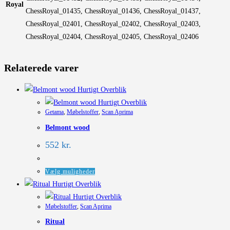
Royal
ChessRoyal_01435, ChessRoyal_01436, ChessRoyal_01437,
ChessRoyal_02401, ChessRoyal_02402, ChessRoyal_02403,
ChessRoyal_02404, ChessRoyal_02405, ChessRoyal_02406
Relaterede varer
Hurtigt Overblik
Hurtigt Overblik
Getama
,
Møbelstoffer
,
Scan Aprima
Belmont wood
552
kr.
Dette
Vælg muligheder
vare
Hurtigt Overblik
har
Hurtigt Overblik
Møbelstoffer
,
Scan Aprima
flere
Ritual
varianter.