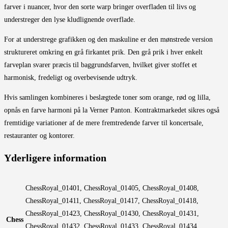
farver i nuancer, hvor den sorte warp bringer overfladen til livs og
understreger den lyse kludlignende overflade.
For at understrege grafikken og den maskuline er den mønstrede version
struktureret omkring en grå firkantet prik. Den grå prik i hver enkelt
farveplan svarer præcis til baggrundsfarven, hvilket giver stoffet et
harmonisk, fredeligt og overbevisende udtryk.
Hvis samlingen kombineres i beslægtede toner som orange, rød og lilla,
opnås en farve harmoni på la Verner Panton. Kontraktmarkedet sikres også
fremtidige variationer af de mere fremtredende farver til koncertsale,
restauranter og kontorer.
Yderligere information
ChessRoyal_01401, ChessRoyal_01405, ChessRoyal_01408,
ChessRoyal_01411, ChessRoyal_01417, ChessRoyal_01418,
ChessRoyal_01423, ChessRoyal_01430, ChessRoyal_01431,
Chess
ChessRoyal_01432, ChessRoyal_01433, ChessRoyal_01434,