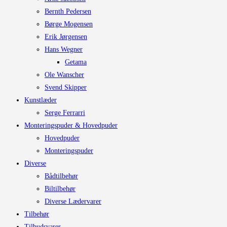
Bernth Pedersen
Børge Mogensen
Erik Jørgensen
Hans Wegner
Getama
Ole Wanscher
Svend Skipper
Kunstlæder
Serge Ferrarri
Monteringspuder & Hovedpuder
Hovedpuder
Monteringspuder
Diverse
Bådtilbehør
Biltilbehør
Diverse Lædervarer
Tilbehør
Tilbudsvarer