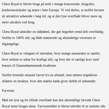
Chess Royal er blevet brugt på stole i mange koncertsale, biografer,
konferencelokaler og teatre i hele Europa. Vi ved derfor, at stoffet bevarer
sit attraktive udseende i lang tid, og at den lyse overflade bliver mere og
mere attraktiv ved brug.
Chess Royal udstråler en tidløshed, der gør begrebet trend helt overflødig.
Stoffet er 100% uld, og både mønstrede og almindelige versioner er
tilgængelige.
Chess Royal er velegnet til interiører, hvor mange mennesker er samlet,
hvor stolene er udsat for kraftigt slid, og hvor der er særlige krav med
hensyn til flammehæmmende kvaliteter.
Stoffet fremstår ensartet farvet fra en afstand, men tættere inspektion
afslører en struktur, hvor den mørke kæde giver dybde til udseendet.
Farverne
Med sin lyse og let riflede overflade kan den almindeligt farvede Chess
Royal nemt bruges alene. Farveområdet er blevet udvidet til at omfatte alle