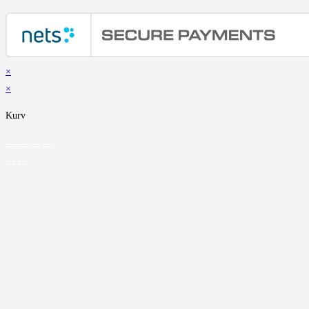
×
×
Kurv