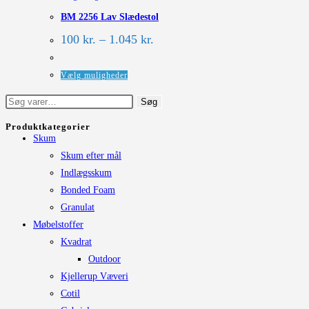
BM 2256 Lav Slædestol
kan
vælges
Prisinterval:
100
kr.
–
1.045
kr.
100 kr.
på
til
varesiden
1.045 kr.
Dette
Vælg muligheder
vare
Søg
Søg
har
efter:
flere
Produktkategorier
Skum
varianter.
Skum efter mål
Mulighederne
Indlægsskum
kan
Bonded Foam
vælges
Granulat
på
Møbelstoffer
varesiden
Kvadrat
Outdoor
Kjellerup Væveri
Cotil