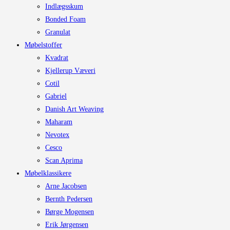
Indlægsskum
Bonded Foam
Granulat
Møbelstoffer
Kvadrat
Kjellerup Væveri
Cotil
Gabriel
Danish Art Weaving
Maharam
Nevotex
Cesco
Scan Aprima
Møbelklassikere
Arne Jacobsen
Bernth Pedersen
Børge Mogensen
Erik Jørgensen