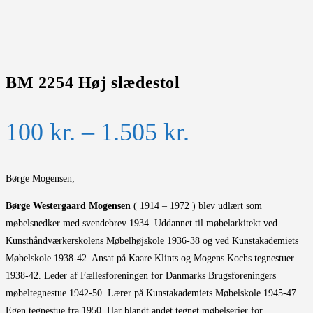
BM 2254 Høj slædestol
Prisinterval:
100
kr.
–
1.505
kr.
100 kr.
til
Børge Mogensen;
1.505 kr.
Børge Westergaard Mogensen
( 1914 – 1972 ) blev udlært som
møbelsnedker med svendebrev 1934. Uddannet til møbelarkitekt ved
Kunsthåndværkerskolens Møbelhøjskole 1936-38 og ved Kunstakademiets
Møbelskole 1938-42. Ansat på Kaare Klints og Mogens Kochs tegnestuer
1938-42. Leder af Fællesforeningen for Danmarks Brugsforeningers
møbeltegnestue 1942-50. Lærer på Kunstakademiets Møbelskole 1945-47.
Egen tegnestue fra 1950. Har blandt andet tegnet møbelserier for