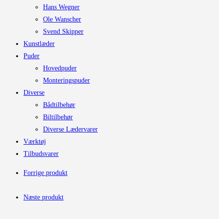
Hans Wegner
Ole Wanscher
Svend Skipper
Kunstlæder
Puder
Hovedpuder
Monteringspuder
Diverse
Bådtilbehør
Biltilbehør
Diverse Lædervarer
Værktøj
Tilbudsvarer
Forrige produkt
Næste produkt