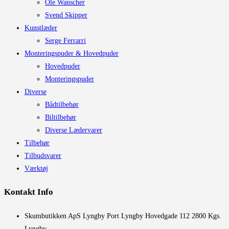
Ole Wanscher
Svend Skipper
Kunstlæder
Serge Ferrarri
Monteringspuder & Hovedpuder
Hovedpuder
Monteringspuder
Diverse
Bådtilbehør
Biltilbehør
Diverse Lædervarer
Tilbehør
Tilbudsvarer
Værktøj
Kontakt Info
​Skumbutikken ApS Lyngby Port Lyngby Hovedgade 112 2800 Kgs.
Lyngby