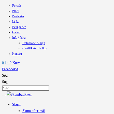
Forside
Skip
Profil
to
Produkter
content
Links
Betingelser
Galleri
Info / fakta
Datablade & lign
Certifikater & lign
Kontakt
0
kr.
0
Kurv
Facebook-f
Søg
Søg
Skum
Skum efter mål