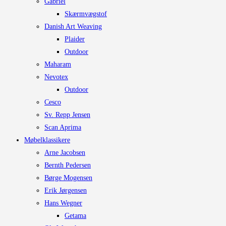
Gabriel
Skærmvægstof
Danish Art Weaving
Plaider
Outdoor
Maharam
Nevotex
Outdoor
Cesco
Sv. Repp Jensen
Scan Aprima
Møbelklassikere
Arne Jacobsen
Bernth Pedersen
Børge Mogensen
Erik Jørgensen
Hans Wegner
Getama