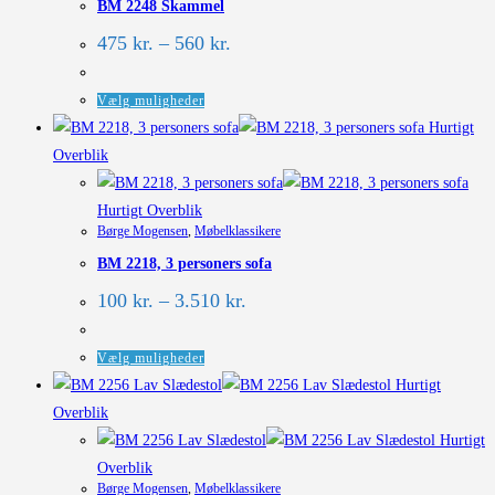
BM 2248 Skammel
Prisinterval:
475
kr.
–
560
kr.
475 kr.
til
560 kr.
Dette
Vælg muligheder
vare
Hurtigt
har
Overblik
flere
varianter.
Hurtigt Overblik
Børge Mogensen
,
Møbelklassikere
Mulighederne
BM 2218, 3 personers sofa
kan
vælges
Prisinterval:
100
kr.
–
3.510
kr.
100 kr.
på
til
varesiden
3.510 kr.
Dette
Vælg muligheder
vare
Hurtigt
har
Overblik
flere
Hurtigt
varianter.
Overblik
Børge Mogensen
,
Møbelklassikere
Mulighederne