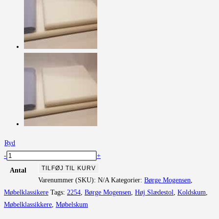
Ryd
BM
-
+
2254
TILFØJ TIL KURV
Antal
Høj
Varenummer (SKU):
N/A
Kategorier:
Børge Mogensen
,
slædestol
Møbelklassikere
Tags:
2254
,
Børge Mogensen
,
Høj Slædestol
,
Koldskum
,
antal
Møbelklassikkere
,
Møbelskum