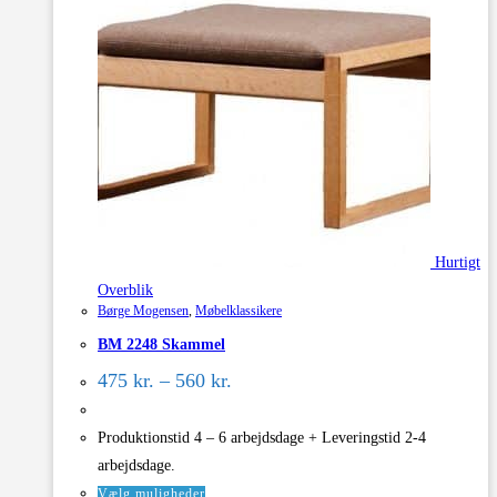
Hurtigt
Overblik
Børge Mogensen
,
Møbelklassikere
BM 2248 Skammel
Prisinterval:
475
kr.
–
560
kr.
475 kr.
til
560 kr.
Produktionstid 4 – 6 arbejdsdage + Leveringstid 2-4
arbejdsdage.
Dette
Vælg muligheder