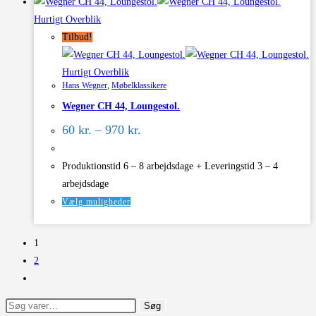
har
Hurtigt Overblik
flere
Tilbud!
varianter.
Mulighederne
Hurtigt Overblik
kan
Hans Wegner
,
Møbelklassikere
vælges
Wegner CH 44, Loungestol.
på
Prisinterval:
varesiden
60
kr.
–
970
kr.
60 kr.
til
970 kr.
Produktionstid 6 – 8 arbejdsdage + Leveringstid 3 – 4
arbejdsdage
Dette
Vælg muligheder
vare
har
1
flere
2
varianter.
Mulighederne
Søg
Søg
kan