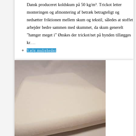
Dansk produceret koldskum på 50 kg/m³. Trickot letter
monteringen og afmontering af betræk betragteligt og
nedsætter friktionen mellem skum og tekstil, således at stoffet
arbejder bedre sammen med skummet, da skum generelt
”hænger meget i” Ønskes der trickot/net på hynden tillægges
kr.…
Dette
Vælg muligheder
vare
har
flere
varianter.
Mulighederne
kan
vælges
på
varesiden