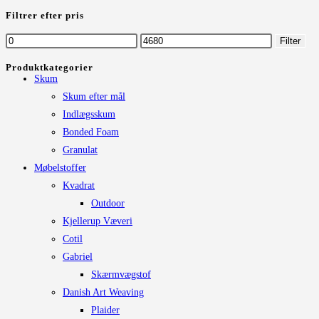
efter:
vælges
Filtrer efter pris
på
Mindste
Højeste
Filter
varesiden
pris
pris
Produktkategorier
Skum
Skum efter mål
Indlægsskum
Bonded Foam
Granulat
Møbelstoffer
Kvadrat
Outdoor
Kjellerup Væveri
Cotil
Gabriel
Skærmvægstof
Danish Art Weaving
Plaider