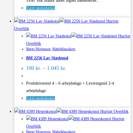
1950. Har blandt andet tegnet møbelserier…
Dette
Vælg muligheder
vare
Hurtigt
har
Overblik
flere
Hurtigt
varianter.
Overblik
Mulighederne
Børge Mogensen
,
Møbelklassikere
kan
BM 2256 Lav Slædestol
vælges
Prisinterval:
på
100
kr.
–
1.045
kr.
100 kr.
varesiden
til
1.045 kr.
Produktionstid 4 – 6 arbejdsdage + Leveringstid 2-4
arbejdsdage.
Dette
Vælg muligheder
vare
Hurtigt Overblik
har
Hurtigt
flere
Overblik
varianter.
Børge Mogensen
,
Møbelklassikere