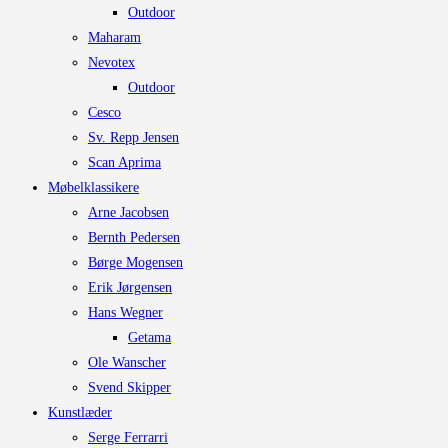
Outdoor
Maharam
Nevotex
Outdoor
Cesco
Sv. Repp Jensen
Scan Aprima
Møbelklassikere
Arne Jacobsen
Bernth Pedersen
Børge Mogensen
Erik Jørgensen
Hans Wegner
Getama
Ole Wanscher
Svend Skipper
Kunstlæder
Serge Ferrarri