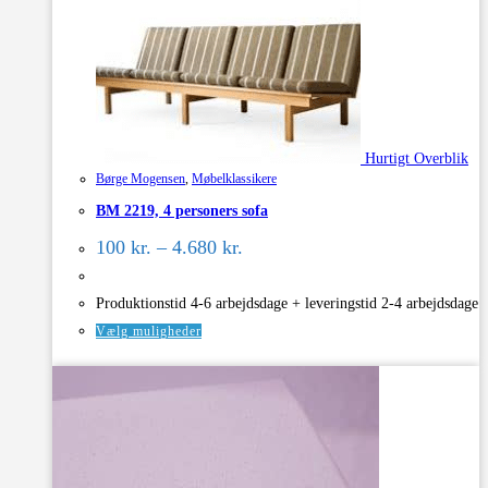
Hurtigt Overblik
Børge Mogensen
,
Møbelklassikere
BM 2219, 4 personers sofa
Prisinterval:
100
kr.
–
4.680
kr.
100 kr.
til
4.680 kr.
Produktionstid 4-6 arbejdsdage + leveringstid 2-4 arbejdsdage
Dette
Vælg muligheder
vare
har
flere
varianter.
Mulighederne