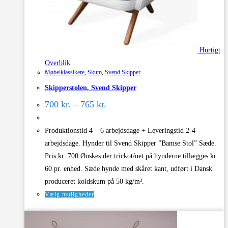
Hurtigt
Overblik
Møbelklassikere
,
Skum
,
Svend Skipper
Skipperstolen, Svend Skipper
Prisinterval:
700
kr.
–
765
kr.
700 kr.
til
765 kr.
Produktionstid 4 – 6 arbejdsdage + Leveringstid 2-4
arbejdsdage. Hynder til Svend Skipper ”Bamse Stol” Sæde.
Pris kr. 700 Ønskes der trickot/net på hynderne tillægges kr.
60 pr. enhed. Sæde hynde med skåret kant, udført i Dansk
produceret koldskum på 50 kg/m³.
Dette
Vælg muligheder
vare
har