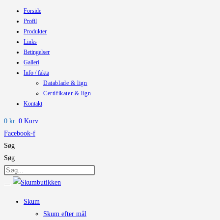
Forside
Skip
Profil
to
Produkter
content
Links
Betingelser
Galleri
Info / fakta
Datablade & lign
Certifikater & lign
Kontakt
0
kr.
0
Kurv
Facebook-f
Søg
Søg
Skum
Skum efter mål