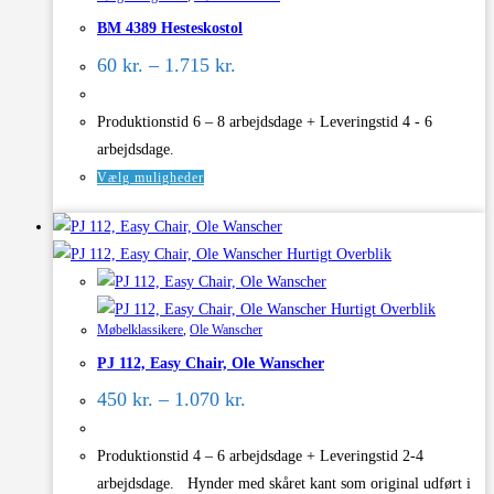
Mulighederne
BM 4389 Hesteskostol
kan
Prisinterval:
vælges
60
kr.
–
1.715
kr.
60 kr.
på
til
varesiden
1.715 kr.
Produktionstid 6 – 8 arbejdsdage + Leveringstid 4 - 6
arbejdsdage.
Dette
Vælg muligheder
vare
har
Hurtigt Overblik
flere
varianter.
Hurtigt Overblik
Mulighederne
Møbelklassikere
,
Ole Wanscher
kan
PJ 112, Easy Chair, Ole Wanscher
vælges
Prisinterval:
på
450
kr.
–
1.070
kr.
450 kr.
varesiden
til
1.070 kr.
Produktionstid 4 – 6 arbejdsdage + Leveringstid 2-4
arbejdsdage. Hynder med skåret kant som original udført i