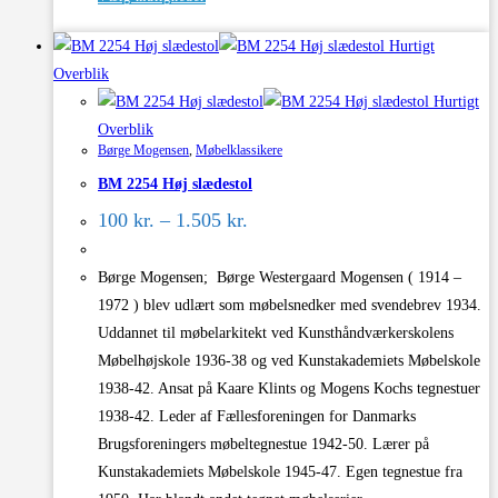
vare
Hurtigt
har
Overblik
flere
Hurtigt
varianter.
Overblik
Mulighederne
Børge Mogensen
,
Møbelklassikere
kan
BM 2254 Høj slædestol
vælges
Prisinterval:
på
100
kr.
–
1.505
kr.
100 kr.
varesiden
til
1.505 kr.
Børge Mogensen; Børge Westergaard Mogensen ( 1914 –
1972 ) blev udlært som møbelsnedker med svendebrev 1934.
Uddannet til møbelarkitekt ved Kunsthåndværkerskolens
Møbelhøjskole 1936-38 og ved Kunstakademiets Møbelskole
1938-42. Ansat på Kaare Klints og Mogens Kochs tegnestuer
1938-42. Leder af Fællesforeningen for Danmarks
Brugsforeningers møbeltegnestue 1942-50. Lærer på
Kunstakademiets Møbelskole 1945-47. Egen tegnestue fra