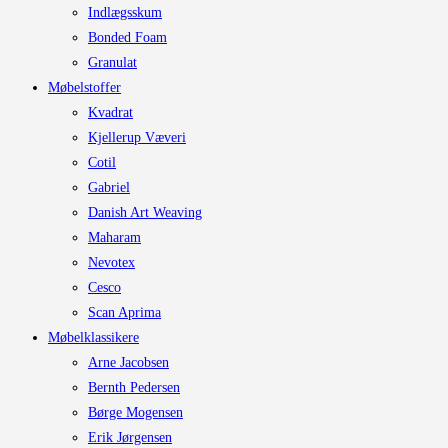
Indlægsskum
Bonded Foam
Granulat
Møbelstoffer
Kvadrat
Kjellerup Væveri
Cotil
Gabriel
Danish Art Weaving
Maharam
Nevotex
Cesco
Scan Aprima
Møbelklassikere
Arne Jacobsen
Bernth Pedersen
Børge Mogensen
Erik Jørgensen