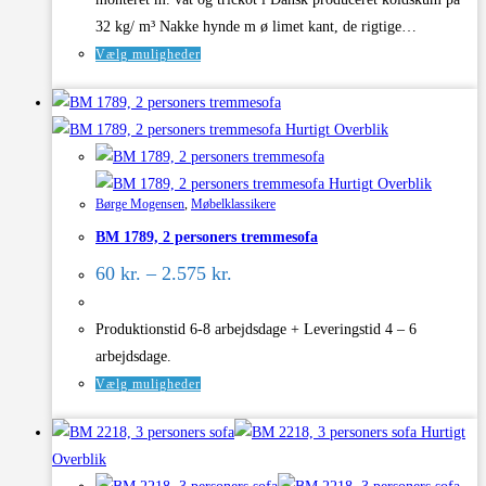
32 kg/ m³ Nakke hynde m ø limet kant, de rigtige…
Dette
Vælg muligheder
vare
har
Hurtigt Overblik
flere
varianter.
Hurtigt Overblik
Mulighederne
Børge Mogensen
,
Møbelklassikere
kan
BM 1789, 2 personers tremmesofa
vælges
Prisinterval:
på
60
kr.
–
2.575
kr.
60 kr.
varesiden
til
2.575 kr.
Produktionstid 6-8 arbejdsdage + Leveringstid 4 – 6
arbejdsdage.
Dette
Vælg muligheder
vare
Hurtigt
har
Overblik
flere