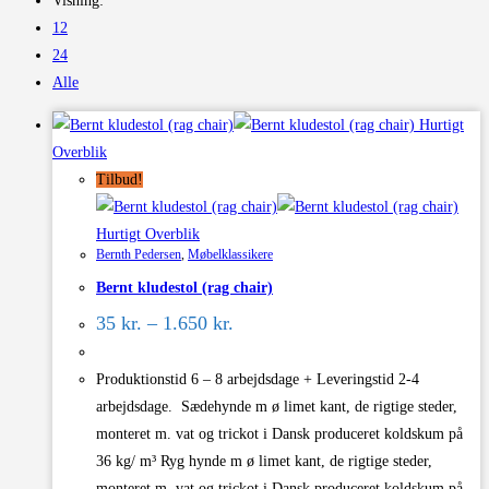
Visning:
12
24
Alle
Hurtigt
Overblik
Tilbud!
Hurtigt Overblik
Bernth Pedersen
,
Møbelklassikere
Bernt kludestol (rag chair)
Prisinterval:
35
kr.
–
1.650
kr.
35 kr.
til
1.650 kr.
Produktionstid 6 – 8 arbejdsdage + Leveringstid 2-4
arbejdsdage. Sædehynde m ø limet kant, de rigtige steder,
monteret m. vat og trickot i Dansk produceret koldskum på
36 kg/ m³ Ryg hynde m ø limet kant, de rigtige steder,
monteret m. vat og trickot i Dansk produceret koldskum på