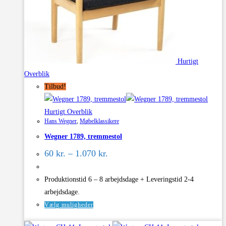
Hurtigt
Overblik
Tilbud!
Hurtigt Overblik
Hans Wegner
,
Møbelklassikere
Wegner 1789, tremmestol
Prisinterval:
60
kr.
–
1.070
kr.
60 kr.
til
1.070 kr.
Produktionstid 6 – 8 arbejdsdage + Leveringstid 2-4
arbejdsdage.
Dette
Vælg muligheder
vare