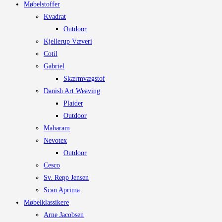
Møbelstoffer
varesiden
Kvadrat
Outdoor
Kjellerup Væveri
Cotil
Gabriel
Skærmvægstof
Danish Art Weaving
Plaider
Outdoor
Maharam
Nevotex
Outdoor
Cesco
Sv. Repp Jensen
Scan Aprima
Møbelklassikere
Arne Jacobsen