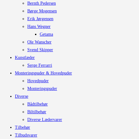
Bernth Pedersen
Børge Mogensen
Erik Jørgensen
Hans Wegner
Getama
Ole Wanscher
Svend Skipper
Kunstlæder
Serge Ferrarri
Monteringspuder & Hovedpuder
Hovedpuder
Monteringspuder
Diverse
Bådtilbehør
Biltilbehør
Diverse Lædervarer
Tilbehør
Tilbudsvarer