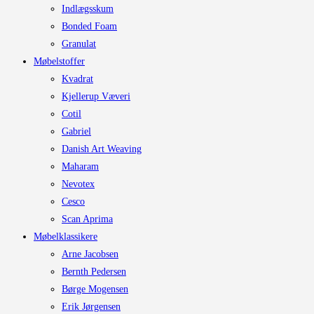
Indlægsskum
Bonded Foam
Granulat
Møbelstoffer
Kvadrat
Kjellerup Væveri
Cotil
Gabriel
Danish Art Weaving
Maharam
Nevotex
Cesco
Scan Aprima
Møbelklassikere
Arne Jacobsen
Bernth Pedersen
Børge Mogensen
Erik Jørgensen