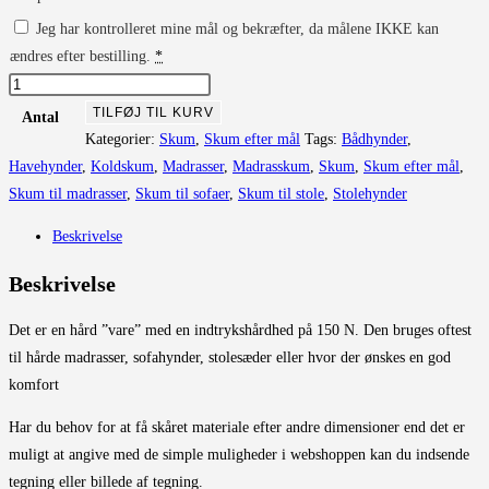
Jeg har kontrolleret mine mål og bekræfter, da målene IKKE kan
ændres efter bestilling.
*
Skum
til
TILFØJ TIL KURV
Antal
madrasser
Kategorier:
Skum
,
Skum efter mål
Tags:
Bådhynder
,
/
Havehynder
,
Koldskum
,
Madrasser
,
Madrasskum
,
Skum
,
Skum efter mål
,
hynder
Skum til madrasser
,
Skum til sofaer
,
Skum til stole
,
Stolehynder
-
Beskrivelse
36
HR
Beskrivelse
antal
Det er en hård ”vare” med en indtrykshårdhed på 150 N. Den bruges oftest
til hårde madrasser, sofahynder, stolesæder eller hvor der ønskes en god
komfort
Har du behov for at få skåret materiale efter andre dimensioner end det er
muligt at angive med de simple muligheder i webshoppen kan du indsende
tegning eller billede af tegning.