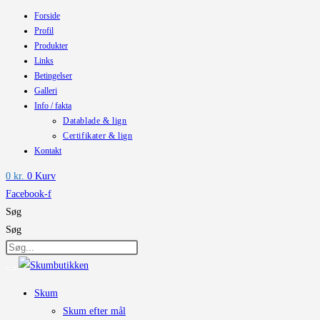
Forside
Skip
Profil
to
Produkter
content
Links
Betingelser
Galleri
Info / fakta
Datablade & lign
Certifikater & lign
Kontakt
0
kr.
0
Kurv
Facebook-f
Søg
Søg
Skum
Skum efter mål