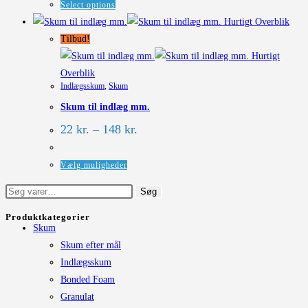
Select options
Hurtigt Overblik
Tilbud!
Hurtigt
Overblik
Indlægsskum
,
Skum
Skum til indlæg mm.
Prisinterval:
22
kr.
–
148
kr.
22 kr.
til
148 kr.
Dette
Vælg muligheder
vare
Søg
Søg
har
efter:
flere
Produktkategorier
Skum
varianter.
Skum efter mål
Mulighederne
Indlægsskum
kan
Bonded Foam
vælges
Granulat
på