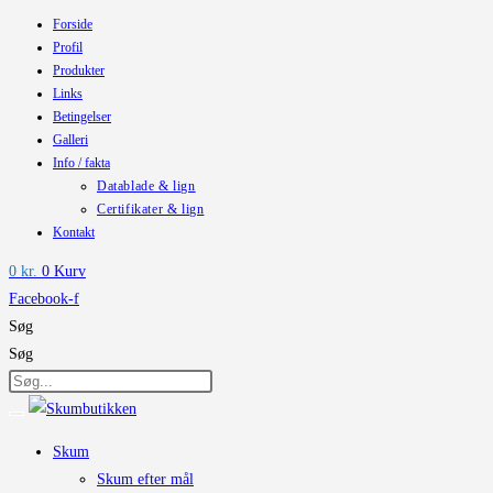
Forside
Skip
Profil
to
Produkter
content
Links
Betingelser
Galleri
Info / fakta
Datablade & lign
Certifikater & lign
Kontakt
0
kr.
0
Kurv
Facebook-f
Søg
Søg
Skum
Skum efter mål