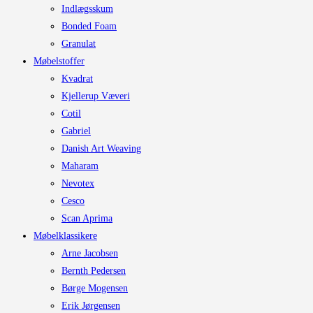
Indlægsskum
Bonded Foam
Granulat
Møbelstoffer
Kvadrat
Kjellerup Væveri
Cotil
Gabriel
Danish Art Weaving
Maharam
Nevotex
Cesco
Scan Aprima
Møbelklassikere
Arne Jacobsen
Bernth Pedersen
Børge Mogensen
Erik Jørgensen