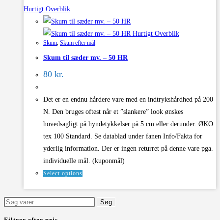
Hurtigt Overblik
Hurtigt Overblik
Skum
,
Skum efter mål
Skum til sæder mv. – 50 HR
80 kr.
Det er en endnu hårdere vare med en indtrykshårdhed på 200
N. Den bruges oftest når et ”slankere” look ønskes
hovedsagligt på hyndetykkelser på 5 cm eller derunder. ØKO
tex 100 Standard. Se datablad under fanen Info/Fakta for
yderlig information. Der er ingen returret på denne vare pga.
individuelle mål. (kuponmål)
Select options
Søg
Søg
efter:
Filtrer efter pris