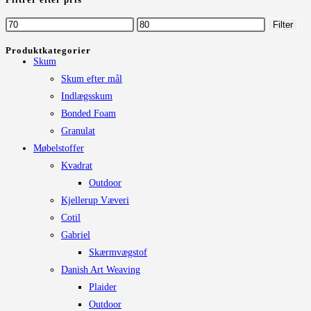
Mindste
Højeste
Filter
pris
pris
Produktkategorier
Skum
Skum efter mål
Indlægsskum
Bonded Foam
Granulat
Møbelstoffer
Kvadrat
Outdoor
Kjellerup Væveri
Cotil
Gabriel
Skærmvægstof
Danish Art Weaving
Plaider
Outdoor