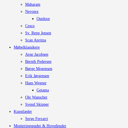
Maharam
Nevotex
Outdoor
Cesco
Sv. Repp Jensen
Scan Aprima
Møbelklassikere
Arne Jacobsen
Bernth Pedersen
Børge Mogensen
Erik Jørgensen
Hans Wegner
Getama
Ole Wanscher
Svend Skipper
Kunstlæder
Serge Ferrarri
Monteringspuder & Hovedpuder