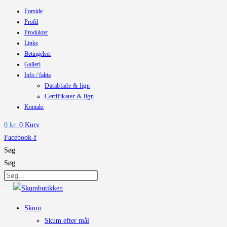
Forside
Skip
Profil
to
Produkter
content
Links
Betingelser
Galleri
Info / fakta
Datablade & lign
Certifikater & lign
Kontakt
0
kr.
0
Kurv
Facebook-f
Søg
Søg
Skum
Skum efter mål