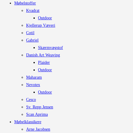
Møbelstoffer
Kvadrat
Outdoor
Kjellerup Væveri
Cotil
Gabriel
Skærmvægstof
Danish Art Weaving
Plaider
Outdoor
Maharam
Nevotex
Outdoor
Cesco
Sv. Repp Jensen
Scan Aprima
Møbelklassikere
Arne Jacobsen