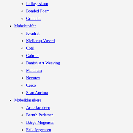
Indlægsskum
Bonded Foam
Granulat
Møbelstoffer
Kvadrat
Kjellerup Væveri
Cotil
Gabriel
Danish Art Weaving
Maharam
Nevotex
Cesco
Scan Aprima
Møbelklassikere
Arne Jacobsen
Bernth Pedersen
Børge Mogensen
Erik Jørgensen