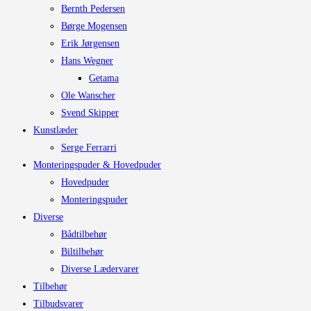
Bernth Pedersen
Børge Mogensen
Erik Jørgensen
Hans Wegner
Getama
Ole Wanscher
Svend Skipper
Kunstlæder
Serge Ferrarri
Monteringspuder & Hovedpuder
Hovedpuder
Monteringspuder
Diverse
Bådtilbehør
Biltilbehør
Diverse Lædervarer
Tilbehør
Tilbudsvarer