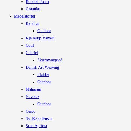
Bonded Foam
Granulat
Møbelstoffer
Kvadrat
Outdoor
Kjellerup Væveri
Cotil
Gabriel
Skærmvægstof
Danish Art Weaving
Plaider
Outdoor
Maharam
Nevotex
Outdoor
Cesco
Sv. Repp Jensen
Scan Aprima