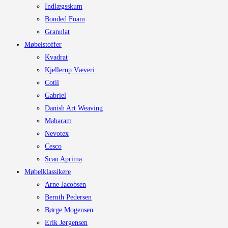
Indlægsskum
Bonded Foam
Granulat
Møbelstoffer
Kvadrat
Kjellerup Væveri
Cotil
Gabriel
Danish Art Weaving
Maharam
Nevotex
Cesco
Scan Aprima
Møbelklassikere
Arne Jacobsen
Bernth Pedersen
Børge Mogensen
Erik Jørgensen