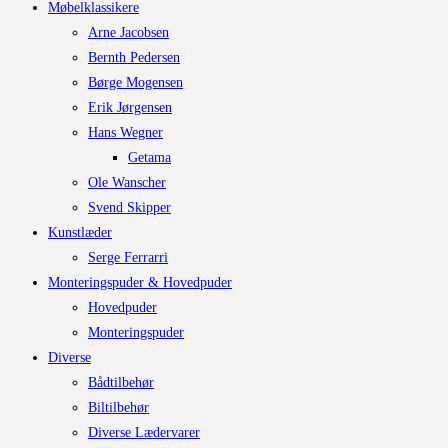
Møbelklassikere
Arne Jacobsen
Bernth Pedersen
Børge Mogensen
Erik Jørgensen
Hans Wegner
Getama
Ole Wanscher
Svend Skipper
Kunstlæder
Serge Ferrarri
Monteringspuder & Hovedpuder
Hovedpuder
Monteringspuder
Diverse
Bådtilbehør
Biltilbehør
Diverse Lædervarer