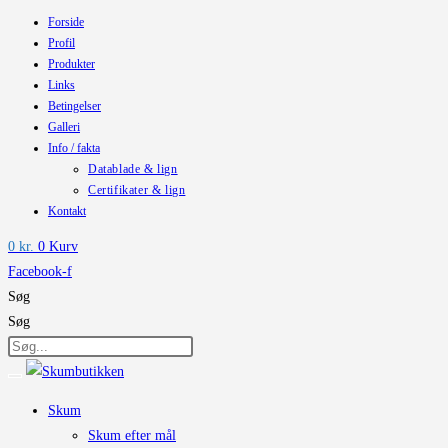
Forside
Skip
Profil
to
Produkter
content
Links
Betingelser
Galleri
Info / fakta
Datablade & lign
Certifikater & lign
Kontakt
0
kr.
0
Kurv
Facebook-f
Søg
Søg
Skum
Skum efter mål