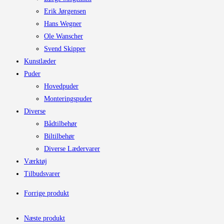
Erik Jørgensen
Hans Wegner
Ole Wanscher
Svend Skipper
Kunstlæder
Puder
Hovedpuder
Monteringspuder
Diverse
Bådtilbehør
Biltilbehør
Diverse Lædervarer
Værktøj
Tilbudsvarer
Forrige produkt
Næste produkt