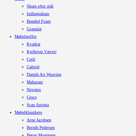
Skum efter mål
Indlægsskum
Bonded Foam
Granulat
Møbelstoffer
Kvadrat
Kjellerup Væveri
Cotil
Gabriel
Danish Art Weaving
Maharam
Nevotex
Cesco
Scan Aprima
Møbelklassikere
Arne Jacobsen
Bernth Pedersen
Børge Mogensen