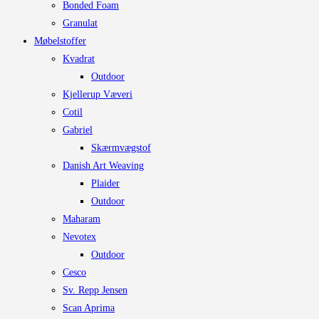
Bonded Foam
Granulat
Møbelstoffer
Kvadrat
Outdoor
Kjellerup Væveri
Cotil
Gabriel
Skærmvægstof
Danish Art Weaving
Plaider
Outdoor
Maharam
Nevotex
Outdoor
Cesco
Sv. Repp Jensen
Scan Aprima