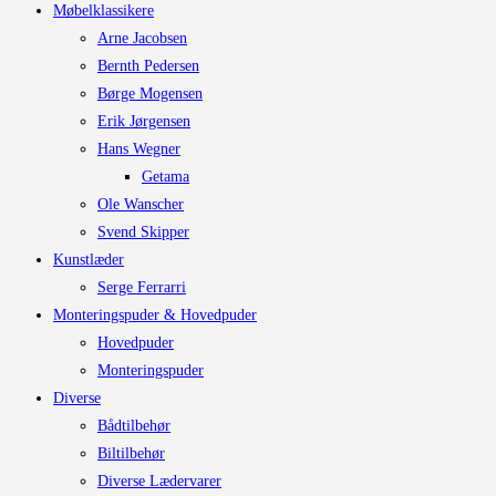
Møbelklassikere
Arne Jacobsen
Bernth Pedersen
Børge Mogensen
Erik Jørgensen
Hans Wegner
Getama
Ole Wanscher
Svend Skipper
Kunstlæder
Serge Ferrarri
Monteringspuder & Hovedpuder
Hovedpuder
Monteringspuder
Diverse
Bådtilbehør
Biltilbehør
Diverse Lædervarer