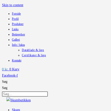
Skip to content
Forside
Profil
Produkter
Links
Betingelser
Galleri
Info / fakta
Datablade & lign
Certifikater & lign
Kontakt
0
kr.
0
Kurv
Facebook-f
Søg
Søg
Skum