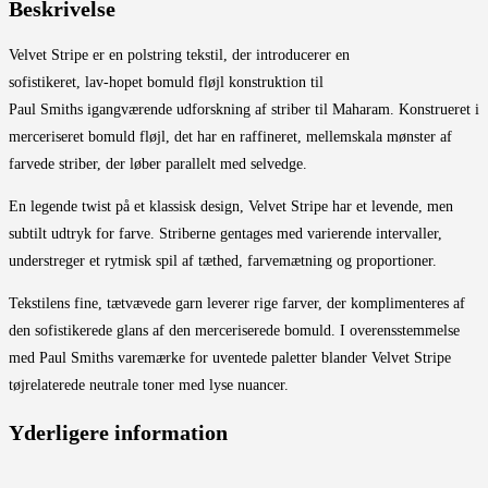
Beskrivelse
Velvet Stripe er en polstring tekstil, der introducerer en
sofistikeret, lav-hopet bomuld fløjl konstruktion til
Paul Smiths igangværende udforskning af striber til Maharam. Konstrueret i
merceriseret bomuld fløjl, det har en raffineret, mellemskala mønster af
farvede striber, der løber parallelt med selvedge.
En legende twist på et klassisk design, Velvet Stripe har et levende, men
subtilt udtryk for farve. Striberne gentages med varierende intervaller,
understreger et rytmisk spil af tæthed, farvemætning og proportioner.
Tekstilens fine, tætvævede garn leverer rige farver, der komplimenteres af
den sofistikerede glans af den merceriserede bomuld. I overensstemmelse
med Paul Smiths varemærke for uventede paletter blander Velvet Stripe
tøjrelaterede neutrale toner med lyse nuancer.
Yderligere information