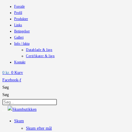
Forside
Skip
Profil
to
Produkter
content
Links
Betingelser
Galleri
Info / fakta
Datablade & lign
Certifikater & lign
Kontakt
0
kr.
0
Kurv
Facebook-f
Søg
Søg
Skum
Skum efter mål