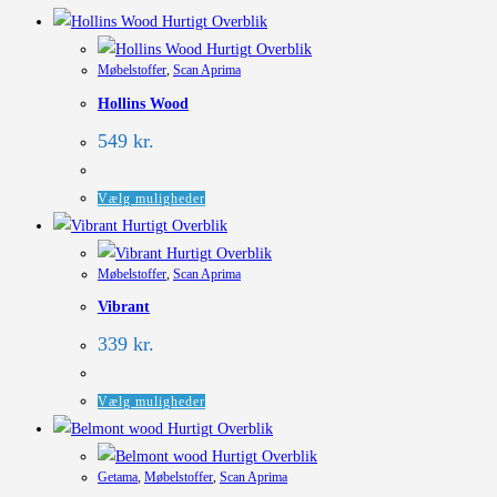
Hurtigt Overblik
Hurtigt Overblik
Møbelstoffer
,
Scan Aprima
Hollins Wood
549
kr.
Dette
Vælg muligheder
vare
Hurtigt Overblik
har
Hurtigt Overblik
Møbelstoffer
,
Scan Aprima
flere
Vibrant
varianter.
Mulighederne
339
kr.
kan
vælges
Dette
Vælg muligheder
på
vare
Hurtigt Overblik
varesiden
har
Hurtigt Overblik
Getama
,
Møbelstoffer
,
Scan Aprima
flere