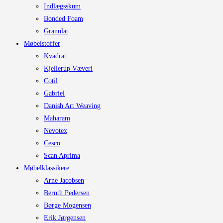
Indlægsskum
Bonded Foam
Granulat
Møbelstoffer
Kvadrat
Kjellerup Væveri
Cotil
Gabriel
Danish Art Weaving
Maharam
Nevotex
Cesco
Scan Aprima
Møbelklassikere
Arne Jacobsen
Bernth Pedersen
Børge Mogensen
Erik Jørgensen