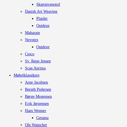
Skærmvægstof
Danish Art Weaving
Plaider
Outdoor
Maharam
Nevotex
Outdoor
Cesco
Sv. Repp Jensen
Scan Aprima
Møbelklassikere
Arne Jacobsen
Bernth Pedersen
Børge Mogensen
Erik Jørgensen
Hans Wegner
Getama
Ole Wanscher