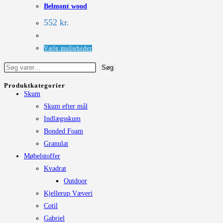
Belmont wood
varianter.
Mulighederne
552
kr.
kan
vælges
Dette
Vælg muligheder
på
vare
Søg
Søg
varesiden
har
efter:
flere
Produktkategorier
Skum
varianter.
Skum efter mål
Mulighederne
Indlægsskum
kan
Bonded Foam
vælges
Granulat
på
Møbelstoffer
varesiden
Kvadrat
Outdoor
Kjellerup Væveri
Cotil
Gabriel