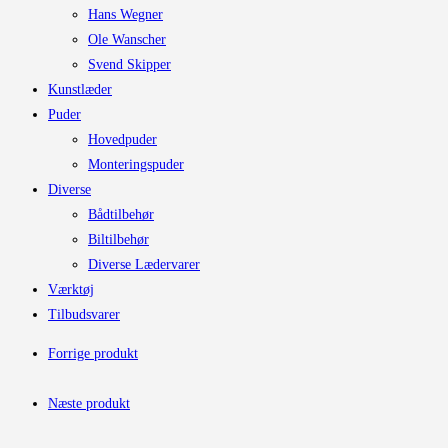
Hans Wegner
Ole Wanscher
Svend Skipper
Kunstlæder
Puder
Hovedpuder
Monteringspuder
Diverse
Bådtilbehør
Biltilbehør
Diverse Lædervarer
Værktøj
Tilbudsvarer
Forrige produkt
Næste produkt