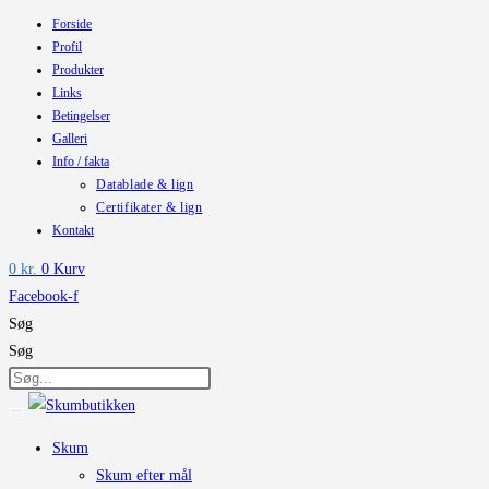
Forside
Skip
Profil
to
Produkter
content
Links
Betingelser
Galleri
Info / fakta
Datablade & lign
Certifikater & lign
Kontakt
0
kr.
0
Kurv
Facebook-f
Søg
Søg
Skum
Skum efter mål