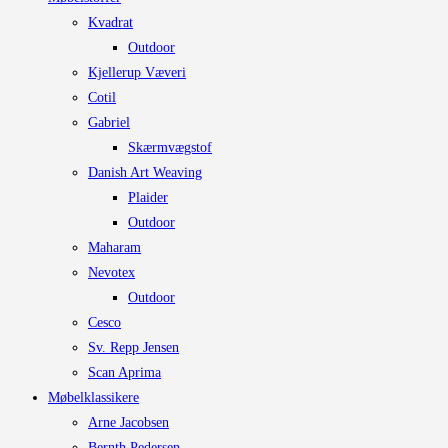
varesiden
Kvadrat
Outdoor
Kjellerup Væveri
Cotil
Gabriel
Skærmvægstof
Danish Art Weaving
Plaider
Outdoor
Maharam
Nevotex
Outdoor
Cesco
Sv. Repp Jensen
Scan Aprima
Møbelklassikere
Arne Jacobsen
Bernth Pedersen