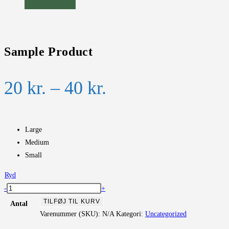
Sample Product
Prisinterval:
20
kr.
–
40
kr.
20 kr.
til
Large
40 kr.
Medium
Small
Ryd
Sample
-
+
Product
TILFØJ TIL KURV
Antal
antal
Varenummer (SKU):
N/A
Kategori:
Uncategorized