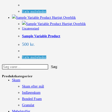
475 kr.
til
1.070 kr.
Dette
Vælg muligheder
vare
Hurtigt Overblik
har
Hurtigt Overblik
Uncategorized
flere
Sample Variable Product
varianter.
Mulighederne
500
kr.
kan
vælges
Dette
Vælg muligheder
på
vare
Søg
Søg
varesiden
har
efter:
flere
Produktkategorier
Skum
varianter.
Skum efter mål
Mulighederne
Indlægsskum
kan
Bonded Foam
vælges
Granulat
på
Møbelstoffer