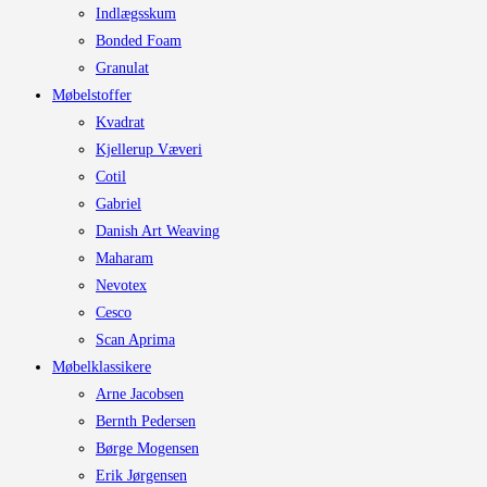
Indlægsskum
Bonded Foam
Granulat
Møbelstoffer
Kvadrat
Kjellerup Væveri
Cotil
Gabriel
Danish Art Weaving
Maharam
Nevotex
Cesco
Scan Aprima
Møbelklassikere
Arne Jacobsen
Bernth Pedersen
Børge Mogensen
Erik Jørgensen