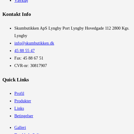
Værktøj
Kontakt Info
​Skumbutikken ApS Lyngby Port Lyngby Hovedgade 112 2800 Kgs.
Lyngby
info@skumbutikken.dk
45 88 55 47
Fax: 45 88 67 51
CVR-nr: 30817907
Quick Links
Profil
Produkter
Links
Betingelser
Galleri