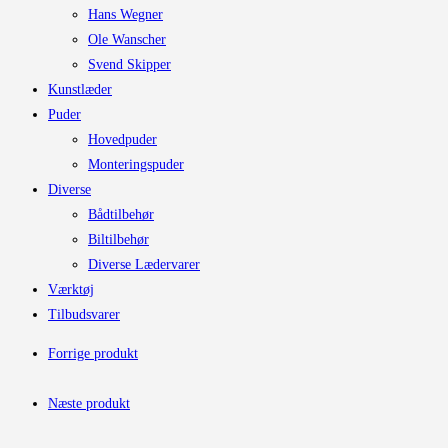
Hans Wegner
Ole Wanscher
Svend Skipper
Kunstlæder
Puder
Hovedpuder
Monteringspuder
Diverse
Bådtilbehør
Biltilbehør
Diverse Lædervarer
Værktøj
Tilbudsvarer
Forrige produkt
Næste produkt