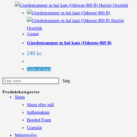
Hurtigt Overblik
Hurtigt
Overblik
Værktøj
Gjordestrammer m hul kant (Osborne 869 B)
240
kr.
Tilføj til kurv
Søg
Søg
efter:
Produktkategorier
Skum
Skum efter mål
Indlægsskum
Bonded Foam
Granulat
Møbelstoffer