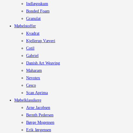
Indlægsskum
Bonded Foam
Granulat
Møbelstoffer
Kvadrat
Kjellerup Væveri
Cotil
Gabriel
Danish Art Weaving
Maharam
Nevotex
Cesco
Scan Aprima
Møbelklassikere
Arne Jacobsen
Bernth Pedersen
Børge Mogensen
Erik Jørgensen