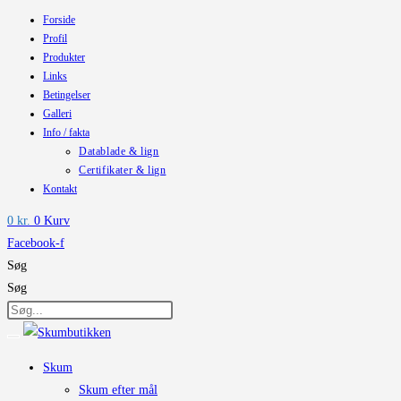
Forside
Skip
Profil
to
Produkter
content
Links
Betingelser
Galleri
Info / fakta
Datablade & lign
Certifikater & lign
Kontakt
0
kr.
0
Kurv
Facebook-f
Søg
Søg
Skum
Skum efter mål