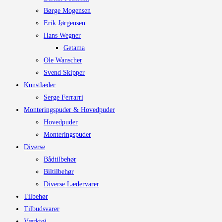
Børge Mogensen
Erik Jørgensen
Hans Wegner
Getama
Ole Wanscher
Svend Skipper
Kunstlæder
Serge Ferrarri
Monteringspuder & Hovedpuder
Hovedpuder
Monteringspuder
Diverse
Bådtilbehør
Biltilbehør
Diverse Lædervarer
Tilbehør
Tilbudsvarer
Værktøj