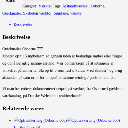
Antal
(Osborne
Kategori:
Værktøj
Tags:
Afstandsværktøj
,
Osborne
,
777)
Quicknailer
,
Skabelon værktøj
,
Sømlære
,
værktøj
antal
Beskrivelse
Beskrivelse
Ouicknailer Osborne 777
Monter op til 5 møbelsøm ad gangen uden at beskadige møbel eller fingre
og opnå nøjagtig samme afstand. Vær opmærksom på at sømmene er
vinkelret på emnerne. Slå op til 5 søm fast s”kulder v ed skulder” og brug
afstanden på søm nr. 5 for at opnå et samme retning / position etc. etc.
Vi matcher enhver dokumenteret netpris på værktøj fra Osborne i gældende
varekatalog, på Danske Webshop i realtimehandel.
Relaterede varer
Hurtigt Overblik