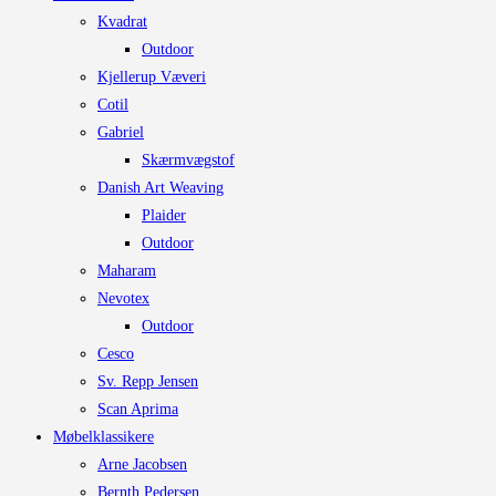
Kvadrat
Outdoor
Kjellerup Væveri
Cotil
Gabriel
Skærmvægstof
Danish Art Weaving
Plaider
Outdoor
Maharam
Nevotex
Outdoor
Cesco
Sv. Repp Jensen
Scan Aprima
Møbelklassikere
Arne Jacobsen
Bernth Pedersen