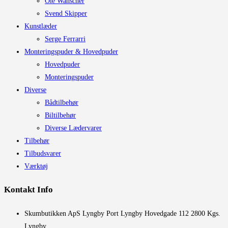
Ole Wanscher
Svend Skipper
Kunstlæder
Serge Ferrarri
Monteringspuder & Hovedpuder
Hovedpuder
Monteringspuder
Diverse
Bådtilbehør
Biltilbehør
Diverse Lædervarer
Tilbehør
Tilbudsvarer
Værktøj
Kontakt Info
​Skumbutikken ApS Lyngby Port Lyngby Hovedgade 112 2800 Kgs.
Lyngby