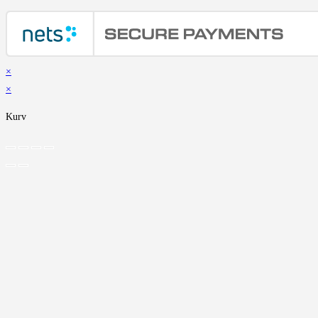
×
×
Kurv