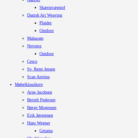
Skærmvægstof
Danish Art Weaving
Plaider
Outdoor
Maharam
Nevotex
Outdoor
Cesco
Sv. Repp Jensen
Scan Aprima
Møbelklassikere
Arne Jacobsen
Bernth Pedersen
Børge Mogensen
Erik Jørgensen
Hans Wegner
Getama