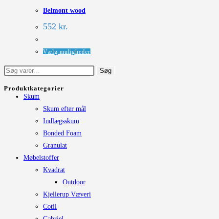
Belmont wood
varianter.
Mulighederne
552
kr.
kan
vælges
Dette
Vælg muligheder
på
vare
Søg
Søg
varesiden
har
efter:
flere
Produktkategorier
Skum
varianter.
Skum efter mål
Mulighederne
Indlægsskum
kan
Bonded Foam
vælges
Granulat
på
Møbelstoffer
varesiden
Kvadrat
Outdoor
Kjellerup Væveri
Cotil
Gabriel