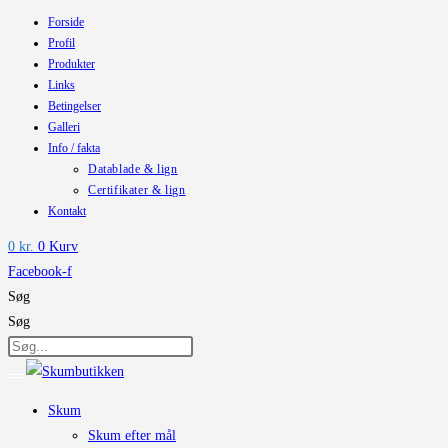
Forside
Skip
Profil
to
Produkter
content
Links
Betingelser
Galleri
Info / fakta
Datablade & lign
Certifikater & lign
Kontakt
0
kr.
0
Kurv
Facebook-f
Søg
Søg
Skum
Skum efter mål