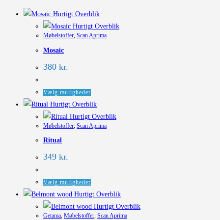
Hurtigt Overblik
Hurtigt Overblik
Møbelstoffer
,
Scan Aprima
Mosaic
380
kr.
Dette
Vælg muligheder
vare
Hurtigt Overblik
har
Hurtigt Overblik
Møbelstoffer
,
Scan Aprima
flere
Ritual
varianter.
Mulighederne
349
kr.
kan
vælges
Dette
Vælg muligheder
på
vare
Hurtigt Overblik
varesiden
har
Hurtigt Overblik
Getama
,
Møbelstoffer
,
Scan Aprima
flere