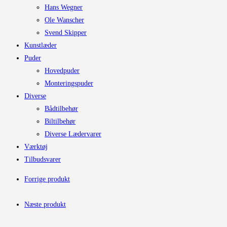
Hans Wegner
Ole Wanscher
Svend Skipper
Kunstlæder
Puder
Hovedpuder
Monteringspuder
Diverse
Bådtilbehør
Biltilbehør
Diverse Lædervarer
Værktøj
Tilbudsvarer
Forrige produkt
Næste produkt