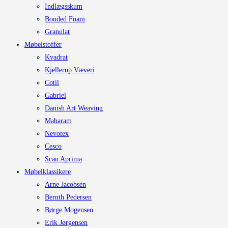
Indlægsskum
Bonded Foam
Granulat
Møbelstoffer
Kvadrat
Kjellerup Væveri
Cotil
Gabriel
Danish Art Weaving
Maharam
Nevotex
Cesco
Scan Aprima
Møbelklassikere
Arne Jacobsen
Bernth Pedersen
Børge Mogensen
Erik Jørgensen