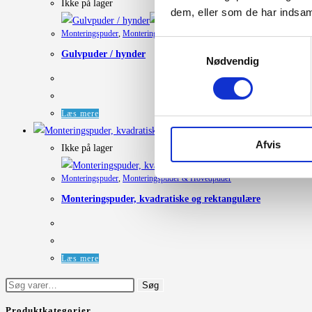
Ikke på lager
dem, eller som de har indsaml
Hurtigt Overblik
Monteringspuder
,
Monteringspuder & Hovedpuder
Samtykkevalg
Gulvpuder / hynder
Nødvendig
Læs mere
Afvis
Ikke på lager
Monteringspuder
,
Monteringspuder & Hovedpuder
Monteringspuder, kvadratiske og rektangulære
Læs mere
Søg
Søg
efter:
Produktkategorier