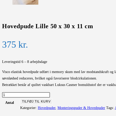
Hovedpude Lille 50 x 30 x 11 cm
375
kr.
Leveringstid 6 – 8 arbejdsdage
Visco elastisk hovedpude udført i memory skum med lav modstandskraft og lan
søvnløshed reduceres, hvilket også favoriserer blodcirkulationen.
Betrækket består af quiltet vaskbart Luksus Casmer bomuldsstof der er vaskba
Hovedpude
Lille
TILFØJ TIL KURV
Antal
50
Kategorier:
Hovedpuder
,
Monteringspuder & Hovedpuder
Tags:
x