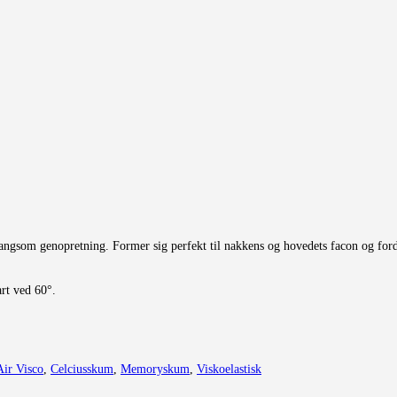
gsom genopretning. Former sig perfekt til nakkens og hovedets facon og fordel
rt ved 60°.
Air Visco
,
Celciusskum
,
Memoryskum
,
Viskoelastisk