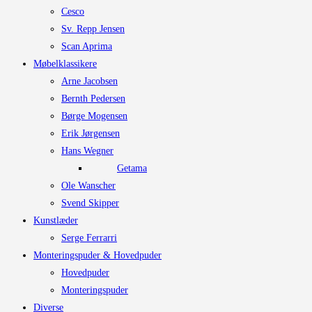
Cesco
Sv. Repp Jensen
Scan Aprima
Møbelklassikere
Arne Jacobsen
Bernth Pedersen
Børge Mogensen
Erik Jørgensen
Hans Wegner
Getama
Ole Wanscher
Svend Skipper
Kunstlæder
Serge Ferrarri
Monteringspuder & Hovedpuder
Hovedpuder
Monteringspuder
Diverse