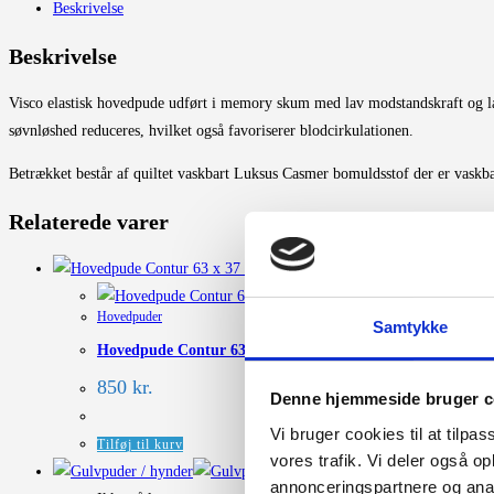
Beskrivelse
30
x
Beskrivelse
11
cm
Visco elastisk hovedpude udført i memory skum med lav modstandskraft og lan
antal
søvnløshed reduceres, hvilket også favoriserer blodcirkulationen.
Betrækket består af quiltet vaskbart Luksus Casmer bomuldsstof der er vaskba
Relaterede varer
Hovedpuder
Samtykke
Hovedpude Contur 63 x 37 x 13 cm.
850
kr.
Denne hjemmeside bruger c
Vi bruger cookies til at tilpas
Tilføj til kurv
vores trafik. Vi deler også 
Hurtigt Overblik
annonceringspartnere og anal