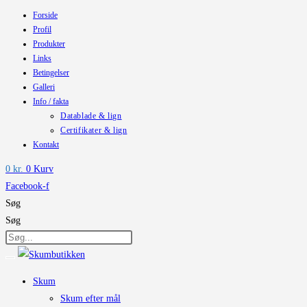
Forside
Skip
Profil
to
Produkter
content
Links
Betingelser
Galleri
Info / fakta
Datablade & lign
Certifikater & lign
Kontakt
0
kr.
0
Kurv
Facebook-f
Søg
Søg
Skum
Skum efter mål