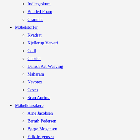
Indlægsskum
Bonded Foam
Granulat
Møbelstoffer
Kvadrat
Kjellerup Væveri
Cotil
Gabriel
Danish Art Weaving
Maharam
Nevotex
Cesco
Scan Aprima
Møbelklassikere
Arne Jacobsen
Bernth Pedersen
Børge Mogensen
Erik Jørgensen