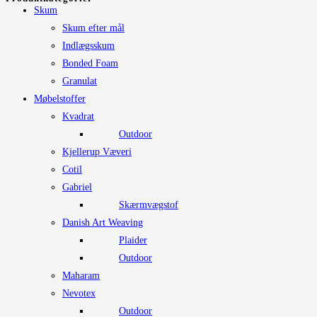
Skum
Skum efter mål
Indlægsskum
Bonded Foam
Granulat
Møbelstoffer
Kvadrat
Outdoor
Kjellerup Væveri
Cotil
Gabriel
Skærmvægstof
Danish Art Weaving
Plaider
Outdoor
Maharam
Nevotex
Outdoor