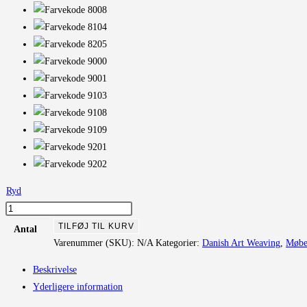
Ryd
Grand
Mohair
TILFØJ TIL KURV
Antal
antal
Varenummer (SKU):
N/A
Kategorier:
Danish Art Weaving
,
Møbel
Beskrivelse
Yderligere information