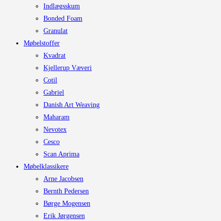
Indlægsskum
Bonded Foam
Granulat
Møbelstoffer
Kvadrat
Kjellerup Væveri
Cotil
Gabriel
Danish Art Weaving
Maharam
Nevotex
Cesco
Scan Aprima
Møbelklassikere
Arne Jacobsen
Bernth Pedersen
Børge Mogensen
Erik Jørgensen