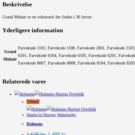
Beskrivelse
Grand Mohair er en veleurstof der findes i 36 farver.
Yderligere information
Farvekode 1103, Farvekode 1108, Farvekode 2001, Farvekode 2103
Grand
6101, Farvekode 6104, Farvekode 6105, Farvekode 6201, Farvekod
Mohair
Farvekode 8007, Farvekode 8008, Farvekode 8104, Farvekode 8205
Relaterede varer
Hurtigt Overblik
Tilbud!
Hurtigt Overblik
Danish Art Weaving
,
Møbelstoffer
Holmens
Den
Den
1.638
kr.
1.488
kr.