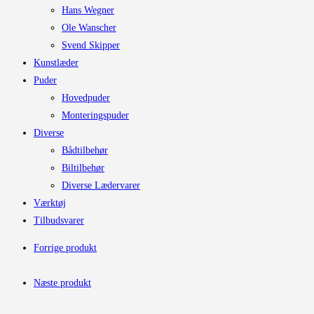
Hans Wegner
Ole Wanscher
Svend Skipper
Kunstlæder
Puder
Hovedpuder
Monteringspuder
Diverse
Bådtilbehør
Biltilbehør
Diverse Lædervarer
Værktøj
Tilbudsvarer
Forrige produkt
Næste produkt