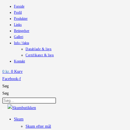
Forside
Skip
Profil
to
Produkter
content
Links
Betingelser
Galleri
Info / fakta
Datablade & lign
Certifikater & lign
Kontakt
0
kr.
0
Kurv
Facebook-f
Søg
Søg
Skum
Skum efter mål