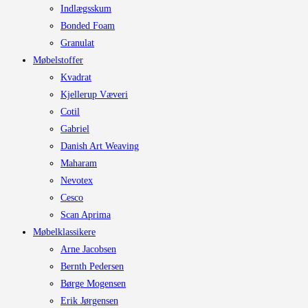
Indlægsskum
Bonded Foam
Granulat
Møbelstoffer
Kvadrat
Kjellerup Væveri
Cotil
Gabriel
Danish Art Weaving
Maharam
Nevotex
Cesco
Scan Aprima
Møbelklassikere
Arne Jacobsen
Bernth Pedersen
Børge Mogensen
Erik Jørgensen