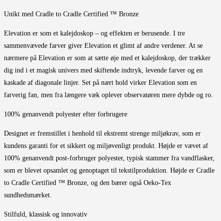
Unikt med Cradle to Cradle Certified ™ Bronze
Elevation er som et kalejdoskop – og effekten er berusende. I tre
sammenvævede farver giver Elevation et glimt af andre verdener. At se
nærmere på Elevation er som at sætte øje med et kalejdoskop, der trækker
dig ind i et magisk univers med skiftende indtryk, levende farver og en
kaskade af diagonale linjer. Set på nært hold virker Elevation som en
farverig fan, men fra længere væk oplever observatøren mere dybde og ro.
100% genanvendt polyester efter forbrugere
Designet er fremstillet i henhold til ekstremt strenge miljøkrav, som er
kundens garanti for et sikkert og miljøvenligt produkt. Højde er vævet af
100% genanvendt post-forbruger polyester, typisk stammer fra vandflasker,
som er blevet opsamlet og genoptaget til tekstilproduktion. Højde er Cradle
to Cradle Certified ™ Bronze, og den bærer også Oeko-Tex
sundhedsmærket.
Stilfuld, klassisk og innovativ