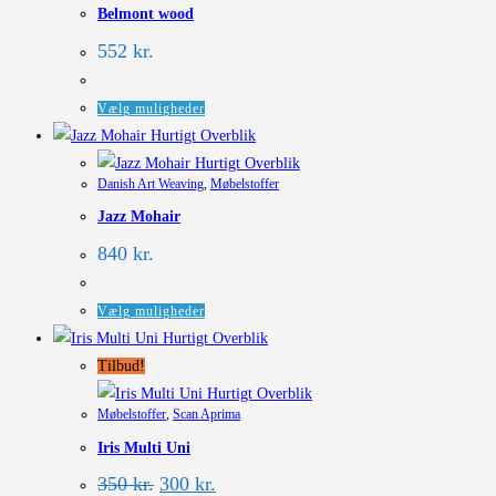
Belmont wood
552
kr.
Dette
Vælg muligheder
vare
Hurtigt Overblik
har
Hurtigt Overblik
Danish Art Weaving
,
Møbelstoffer
flere
Jazz Mohair
varianter.
Mulighederne
840
kr.
kan
vælges
Dette
Vælg muligheder
på
vare
Hurtigt Overblik
varesiden
har
Tilbud!
flere
Hurtigt Overblik
Møbelstoffer
,
Scan Aprima
varianter.
Iris Multi Uni
Mulighederne
kan
Den
Den
350
kr.
300
kr.