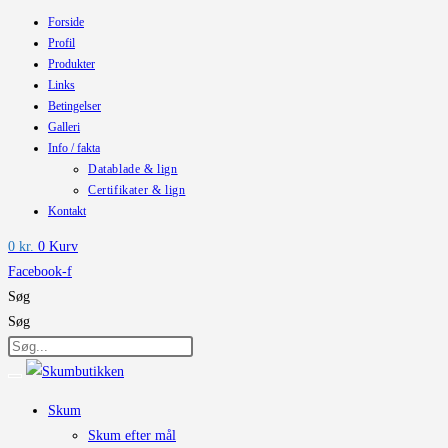
Forside
Skip
Profil
to
Produkter
content
Links
Betingelser
Galleri
Info / fakta
Datablade & lign
Certifikater & lign
Kontakt
0
kr.
0
Kurv
Facebook-f
Søg
Søg
Skum
Skum efter mål