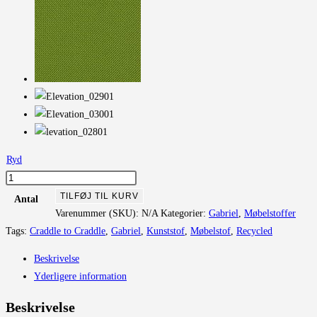
Ryd
Elevation
antal
TILFØJ TIL KURV
Antal
Varenummer (SKU):
N/A
Kategorier:
Gabriel
,
Møbelstoffer
Tags:
Craddle to Craddle
,
Gabriel
,
Kunststof
,
Møbelstof
,
Recycled
Beskrivelse
Yderligere information
Beskrivelse