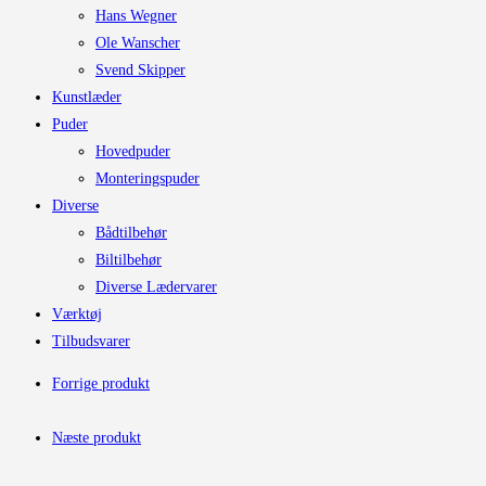
Hans Wegner
Ole Wanscher
Svend Skipper
Kunstlæder
Puder
Hovedpuder
Monteringspuder
Diverse
Bådtilbehør
Biltilbehør
Diverse Lædervarer
Værktøj
Tilbudsvarer
Forrige produkt
Næste produkt