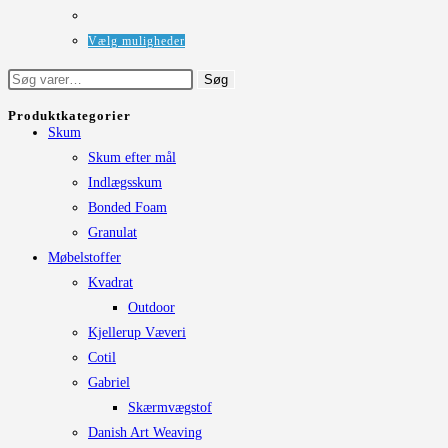
oprindelige
aktuelle
vælges
pris
pris
på
var:
er:
Dette
Vælg muligheder
350 kr..
300 kr..
varesiden
vare
Søg
Søg
har
efter:
flere
Produktkategorier
Skum
varianter.
Skum efter mål
Mulighederne
Indlægsskum
kan
Bonded Foam
vælges
Granulat
på
Møbelstoffer
varesiden
Kvadrat
Outdoor
Kjellerup Væveri
Cotil
Gabriel
Skærmvægstof
Danish Art Weaving