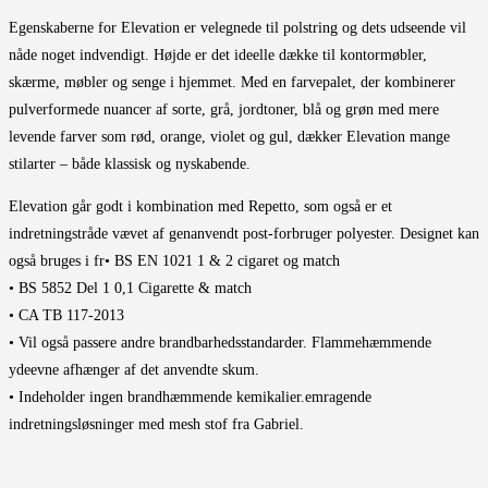
Egenskaberne for Elevation er velegnede til polstring og dets udseende vil
nåde noget indvendigt. Højde er det ideelle dække til kontormøbler,
skærme, møbler og senge i hjemmet. Med en farvepalet, der kombinerer
pulverformede nuancer af sorte, grå, jordtoner, blå og grøn med mere
levende farver som rød, orange, violet og gul, dækker Elevation mange
stilarter – både klassisk og nyskabende.
Elevation går godt i kombination med Repetto, som også er et
indretningstråde vævet af genanvendt post-forbruger polyester. Designet kan
også bruges i fr• BS EN 1021 1 & 2 cigaret og match
• BS 5852 Del 1 0,1 Cigarette & match
• CA TB 117-2013
• Vil også passere andre brandbarhedsstandarder. Flammehæmmende
ydeevne afhænger af det anvendte skum.
• Indeholder ingen brandhæmmende kemikalier.emragende
indretningsløsninger med mesh stof fra Gabriel.