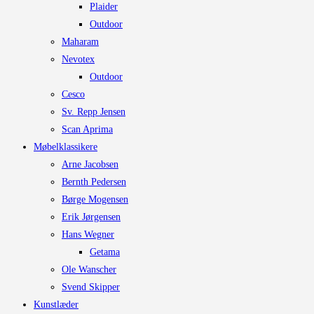
Plaider
Outdoor
Maharam
Nevotex
Outdoor
Cesco
Sv. Repp Jensen
Scan Aprima
Møbelklassikere
Arne Jacobsen
Bernth Pedersen
Børge Mogensen
Erik Jørgensen
Hans Wegner
Getama
Ole Wanscher
Svend Skipper
Kunstlæder