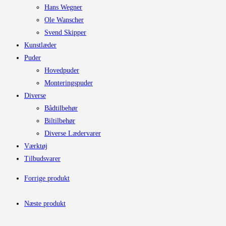
Hans Wegner
Ole Wanscher
Svend Skipper
Kunstlæder
Puder
Hovedpuder
Monteringspuder
Diverse
Bådtilbehør
Biltilbehør
Diverse Lædervarer
Værktøj
Tilbudsvarer
Forrige produkt
Næste produkt