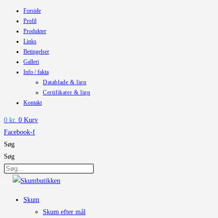
Forside
Skip
Profil
to
Produkter
content
Links
Betingelser
Galleri
Info / fakta
Datablade & lign
Certifikater & lign
Kontakt
0
kr.
0
Kurv
Facebook-f
Søg
Søg
Skum
Skum efter mål