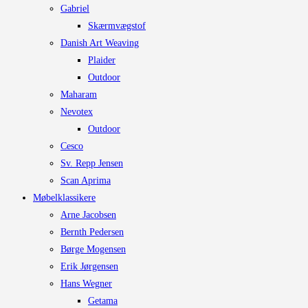
Gabriel
Skærmvægstof
Danish Art Weaving
Plaider
Outdoor
Maharam
Nevotex
Outdoor
Cesco
Sv. Repp Jensen
Scan Aprima
Møbelklassikere
Arne Jacobsen
Bernth Pedersen
Børge Mogensen
Erik Jørgensen
Hans Wegner
Getama