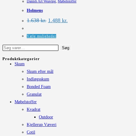
Danish Art Weaving
,
Møbelstoffer
varianter.
Holmens
Mulighederne
kan
Den
Den
1.638
kr.
1.488
kr.
oprindelige
aktuelle
vælges
pris
pris
på
var:
er:
Dette
Vælg muligheder
1.638 kr..
1.488 kr..
varesiden
vare
Søg
Søg
har
efter:
flere
Produktkategorier
Skum
varianter.
Skum efter mål
Mulighederne
Indlægsskum
kan
Bonded Foam
vælges
Granulat
på
Møbelstoffer
varesiden
Kvadrat
Outdoor
Kjellerup Væveri
Cotil