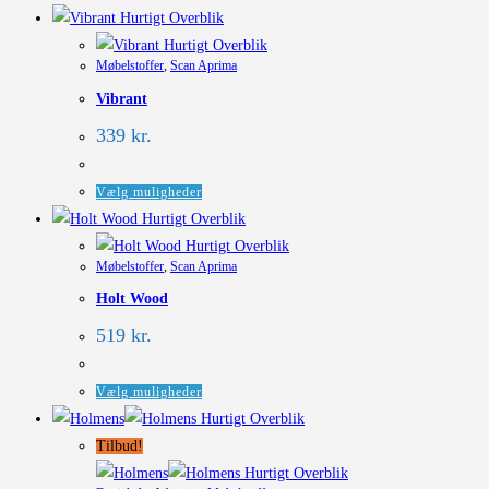
Hurtigt Overblik
Hurtigt Overblik
Møbelstoffer
,
Scan Aprima
Vibrant
339
kr.
Dette
Vælg muligheder
vare
Hurtigt Overblik
har
Hurtigt Overblik
Møbelstoffer
,
Scan Aprima
flere
Holt Wood
varianter.
Mulighederne
519
kr.
kan
vælges
Dette
Vælg muligheder
på
vare
Hurtigt Overblik
varesiden
har
Tilbud!
flere
Hurtigt Overblik