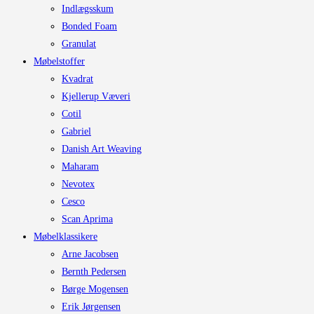
Indlægsskum
Bonded Foam
Granulat
Møbelstoffer
Kvadrat
Kjellerup Væveri
Cotil
Gabriel
Danish Art Weaving
Maharam
Nevotex
Cesco
Scan Aprima
Møbelklassikere
Arne Jacobsen
Bernth Pedersen
Børge Mogensen
Erik Jørgensen