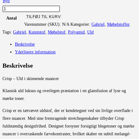
Ryd
Crisp
antal
TILFØJ TIL KURV
Antal
Varenummer (SKU):
N/A
Kategorier:
Gabriel
,
Møbelstoffer
Tags:
Gabriel
,
Kunststof
,
Møbelstof
,
Polyamid
,
Uld
Beskrivelse
Yderligere information
Beskrivelse
Crisp – Uld i skinnende nuancer
Klassisk uld luksus og overlegen præstation i en glansfusion af lyse og
mørke toner.
Crisp er en tætvævet uldstof, der er kendetegnet ved sin livlige overflade i
flere nuancer. Med sine fremragende stretchegenskaber tilbyder Crisp
fuldstændig designfrihed. Designet forsyner forsigtigt blegetoner og mørke
nuancer i overraskende farvekontraster, hvilket skaber en subtil melangé-