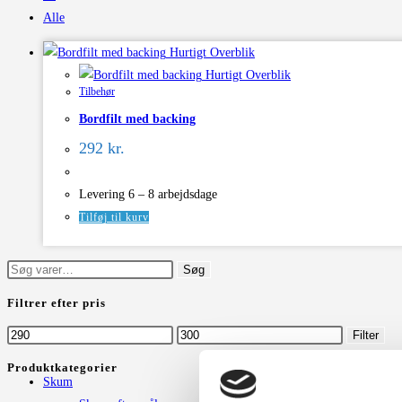
Alle
Hurtigt Overblik
Hurtigt Overblik
Tilbehør
Bordfilt med backing
292
kr.
Levering 6 – 8 arbejdsdage
Tilføj til kurv
Søg
Søg
efter:
Filtrer efter pris
Mindste
Højeste
Filter
pris
pris
Produktkategorier
Skum