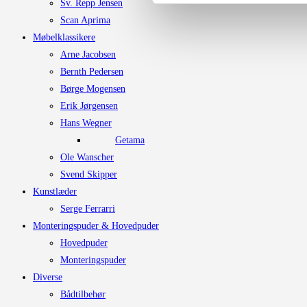
Sv. Repp Jensen
Scan Aprima
Møbelklassikere
Arne Jacobsen
Bernth Pedersen
Børge Mogensen
Erik Jørgensen
Hans Wegner
Getama
Ole Wanscher
Svend Skipper
Kunstlæder
Serge Ferrarri
Monteringspuder & Hovedpuder
Hovedpuder
Monteringspuder
Diverse
Bådtilbehør