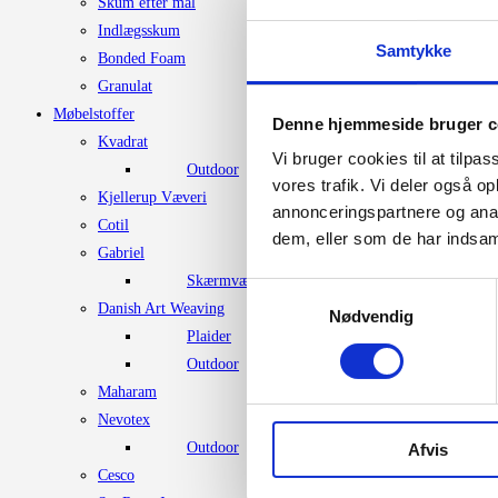
Skum efter mål
Indlægsskum
Samtykke
Bonded Foam
Granulat
Møbelstoffer
Denne hjemmeside bruger c
Kvadrat
Vi bruger cookies til at tilpas
Outdoor
vores trafik. Vi deler også 
Kjellerup Væveri
annonceringspartnere og anal
Cotil
dem, eller som de har indsaml
Gabriel
Skærmvægstof
Samtykkevalg
Danish Art Weaving
Nødvendig
Plaider
Outdoor
Maharam
Nevotex
Outdoor
Afvis
Cesco