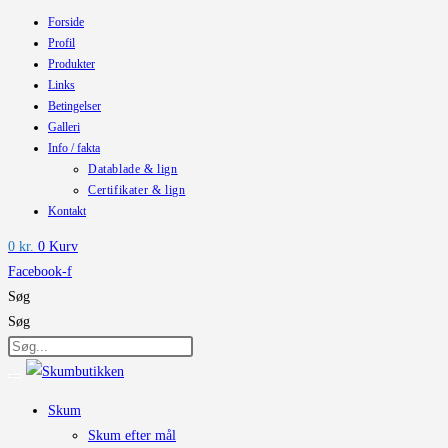
Forside
Skip
Profil
to
Produkter
content
Links
Betingelser
Galleri
Info / fakta
Datablade & lign
Certifikater & lign
Kontakt
0
kr.
0
Kurv
Facebook-f
Søg
Søg
Skum
Skum efter mål