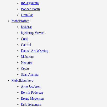
Indlægsskum
Bonded Foam
Granulat
Møbelstoffer
Kvadrat
Kjellerup Væveri
Cotil
Gabriel
Danish Art Weaving
Maharam
Nevotex
Cesco
Scan Aprima
Møbelklassikere
Arne Jacobsen
Bernth Pedersen
Børge Mogensen
Erik Jørgensen