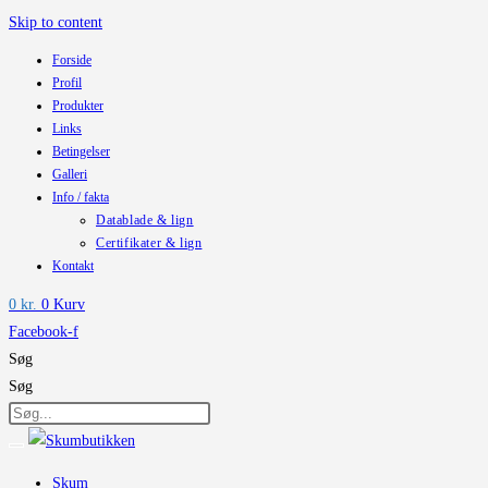
Skip to content
Forside
Profil
Produkter
Links
Betingelser
Galleri
Info / fakta
Datablade & lign
Certifikater & lign
Kontakt
0
kr.
0
Kurv
Facebook-f
Søg
Søg
Skum