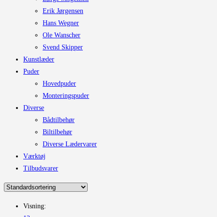
Erik Jørgensen
Hans Wegner
Ole Wanscher
Svend Skipper
Kunstlæder
Puder
Hovedpuder
Monteringspuder
Diverse
Bådtilbehør
Biltilbehør
Diverse Lædervarer
Værktøj
Tilbudsvarer
Visning: