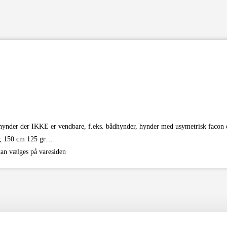
 i hynder der IKKE er vendbare, f.eks. bådhynder, hynder med usymetrisk facon o
rt; 150 cm 125 gr…
kan vælges på varesiden
Filter