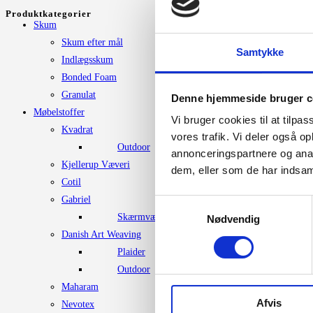
Produktkategorier
Skum
Skum efter mål
Samtykke
Indlægsskum
Bonded Foam
Granulat
Denne hjemmeside bruger c
Møbelstoffer
Vi bruger cookies til at tilpas
Kvadrat
vores trafik. Vi deler også 
Outdoor
annonceringspartnere og anal
Kjellerup Væveri
dem, eller som de har indsaml
Cotil
Gabriel
Samtykkevalg
Skærmvægstof
Nødvendig
Danish Art Weaving
Plaider
Outdoor
Maharam
Afvis
Nevotex