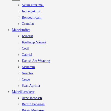
Skum efter mål
Indlægsskum
Bonded Foam
Granulat
Møbelstoffer
Kvadrat
Kjellerup Væveri
Cotil
Gabriel
Danish Art Weaving
Maharam
Nevotex
Cesco
Scan Aprima
Møbelklassikere
Arne Jacobsen
Bernth Pedersen
Børge Mogensen