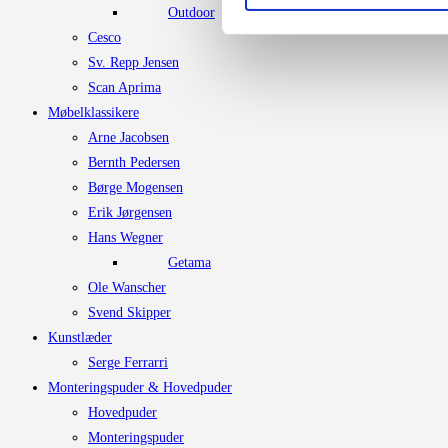
Outdoor
Cesco
Sv. Repp Jensen
Scan Aprima
Møbelklassikere
Arne Jacobsen
Bernth Pedersen
Børge Mogensen
Erik Jørgensen
Hans Wegner
Getama
Ole Wanscher
Svend Skipper
Kunstlæder
Serge Ferrarri
Monteringspuder & Hovedpuder
Hovedpuder
Monteringspuder