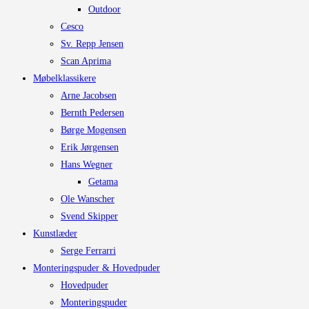
Outdoor
Cesco
Sv. Repp Jensen
Scan Aprima
Møbelklassikere
Arne Jacobsen
Bernth Pedersen
Børge Mogensen
Erik Jørgensen
Hans Wegner
Getama
Ole Wanscher
Svend Skipper
Kunstlæder
Serge Ferrarri
Monteringspuder & Hovedpuder
Hovedpuder
Monteringspuder