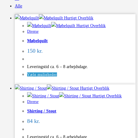
Alle
Hurtigt Overblik
Hurtigt Overblik
Diverse
Møbelquilt
150
kr.
Leveringstid ca. 6 – 8 arbejdsdage.
Dette
Vælg muligheder
vare
Hurtigt Overblik
har
Hurtigt Overblik
flere
Diverse
varianter.
Shirting / Stout
Mulighederne
kan
84
kr.
vælges
på
Leveringstid ca. 6 – 8 arbejdsdage