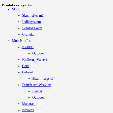
kan
pris
pris
Produktkategorier
vælges
Skum
på
Skum efter mål
varesiden
Indlægsskum
Bonded Foam
Granulat
Møbelstoffer
Kvadrat
Outdoor
Kjellerup Væveri
Cotil
Gabriel
Skærmvægstof
Danish Art Weaving
Plaider
Outdoor
Maharam
Nevotex