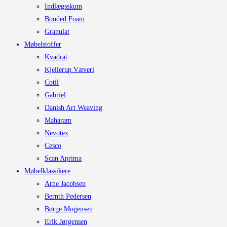
Indlægsskum
Bonded Foam
Granulat
Møbelstoffer
Kvadrat
Kjellerup Væveri
Cotil
Gabriel
Danish Art Weaving
Maharam
Nevotex
Cesco
Scan Aprima
Møbelklassikere
Arne Jacobsen
Bernth Pedersen
Børge Mogensen
Erik Jørgensen