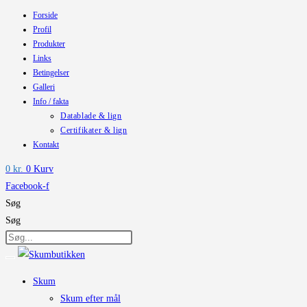
Forside
Skip
Profil
to
Produkter
content
Links
Betingelser
Galleri
Info / fakta
Datablade & lign
Certifikater & lign
Kontakt
0
kr.
0
Kurv
Facebook-f
Søg
Søg
Skum
Skum efter mål