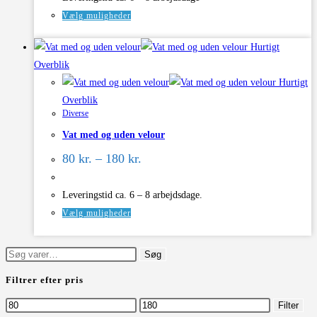
varesiden
Dette
Vælg muligheder
vare
Hurtigt
har
Overblik
flere
Hurtigt
varianter.
Overblik
Mulighederne
Diverse
kan
Vat med og uden velour
vælges
Prisinterval:
på
80
kr.
–
180
kr.
80 kr.
varesiden
til
180 kr.
Leveringstid ca. 6 – 8 arbejdsdage.
Dette
Vælg muligheder
vare
har
Søg
Søg
flere
efter:
Filtrer efter pris
varianter.
Mulighederne
Mindste
Højeste
Filter