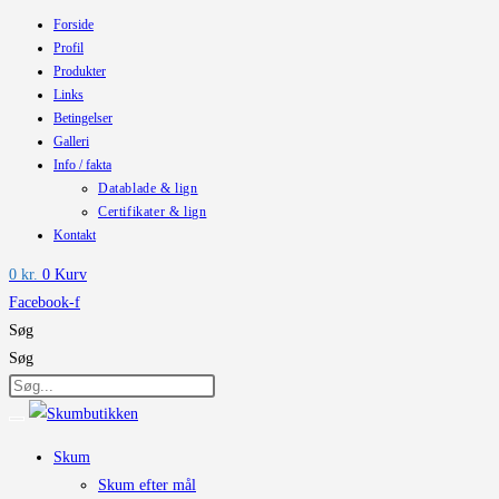
Forside
Skip
Profil
to
Produkter
content
Links
Betingelser
Galleri
Info / fakta
Datablade & lign
Certifikater & lign
Kontakt
0
kr.
0
Kurv
Facebook-f
Søg
Søg
Skum
Skum efter mål