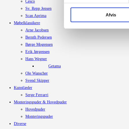
Cesco
Sv. Repp Jensen
Afvis
Scan Aprima
Møbelklassikere
Arne Jacobsen
Bernth Pedersen
Børge Mogensen
Erik Jørgensen
Hans Wegner
Getama
Ole Wanscher
Svend Skipper
Kunstlæder
Serge Ferrarri
Monteringspuder & Hovedpuder
Hovedpuder
Monteringspuder
Diverse