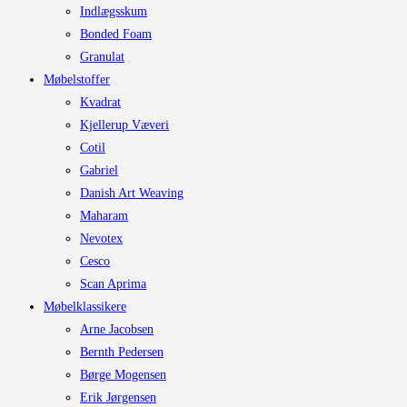
Indlægsskum
Bonded Foam
Granulat
Møbelstoffer
Kvadrat
Kjellerup Væveri
Cotil
Gabriel
Danish Art Weaving
Maharam
Nevotex
Cesco
Scan Aprima
Møbelklassikere
Arne Jacobsen
Bernth Pedersen
Børge Mogensen
Erik Jørgensen