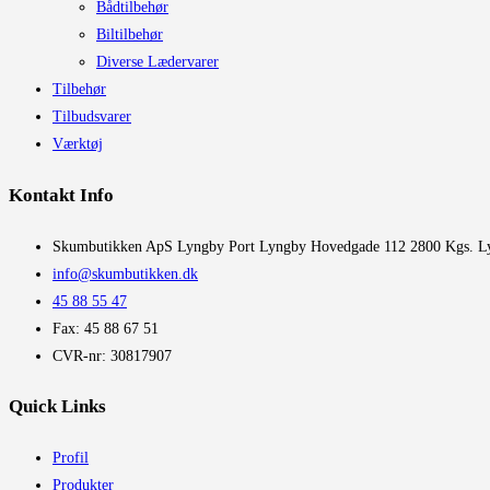
Bådtilbehør
Biltilbehør
Diverse Lædervarer
Tilbehør
Tilbudsvarer
Værktøj
Kontakt Info
​Skumbutikken ApS Lyngby Port Lyngby Hovedgade 112 2800 Kgs. L
info@skumbutikken.dk
45 88 55 47
Fax: 45 88 67 51
CVR-nr: 30817907
Quick Links
Profil
Produkter