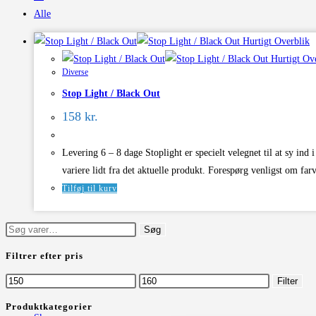
Alle
Hurtigt Overblik
Hurtigt Ov
Diverse
Stop Light / Black Out
158
kr.
Levering 6 – 8 dage Stoplight er specielt velegnet til at sy in
variere lidt fra det aktuelle produkt. Forespørg venligst om farv
Tilføj til kurv
Søg
Søg
efter:
Filtrer efter pris
Mindste
Højeste
Filter
pris
pris
Produktkategorier