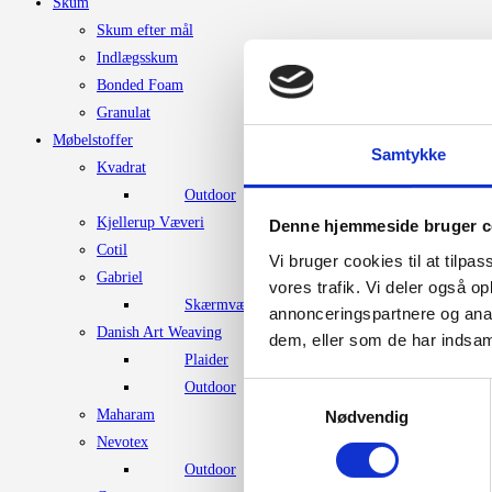
Skum
Skum efter mål
Indlægsskum
Bonded Foam
Granulat
Møbelstoffer
Samtykke
Kvadrat
Outdoor
Kjellerup Væveri
Denne hjemmeside bruger c
Cotil
Vi bruger cookies til at tilpas
Gabriel
vores trafik. Vi deler også 
Skærmvægstof
annonceringspartnere og anal
Danish Art Weaving
dem, eller som de har indsaml
Plaider
Outdoor
Samtykkevalg
Maharam
Nødvendig
Nevotex
Outdoor