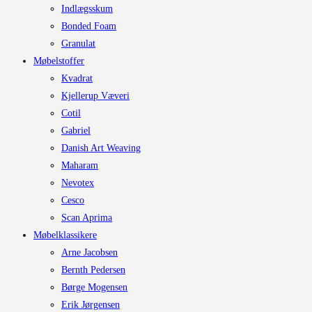
Indlægsskum
Bonded Foam
Granulat
Møbelstoffer
Kvadrat
Kjellerup Væveri
Cotil
Gabriel
Danish Art Weaving
Maharam
Nevotex
Cesco
Scan Aprima
Møbelklassikere
Arne Jacobsen
Bernth Pedersen
Børge Mogensen
Erik Jørgensen