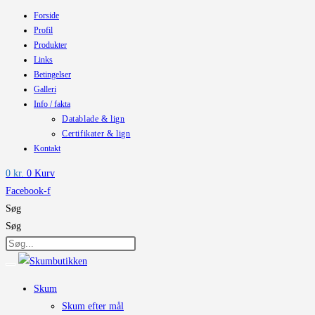
Forside
Skip
Profil
to
Produkter
content
Links
Betingelser
Galleri
Info / fakta
Datablade & lign
Certifikater & lign
Kontakt
0
kr.
0
Kurv
Facebook-f
Søg
Søg
Skum
Skum efter mål