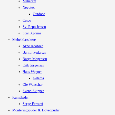
Maharam
Nevotex
Outdoor
Cesco
Sv. Repp Jensen
Scan Aprima
Møbelklassikere
Arne Jacobsen
Bernth Pedersen
Børge Mogensen
Erik Jørgensen
Hans Wegner
Getama
Ole Wanscher
Svend Skipper
Kunstlæder
Serge Ferrarri
Monteringspuder & Hovedpuder