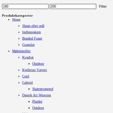
Mulighederne
Mindste
Højeste
Filter
kan
pris
pris
Produktkategorier
vælges
Skum
på
Skum efter mål
varesiden
Indlægsskum
Bonded Foam
Granulat
Møbelstoffer
Kvadrat
Outdoor
Kjellerup Væveri
Cotil
Gabriel
Skærmvægstof
Danish Art Weaving
Plaider
Outdoor