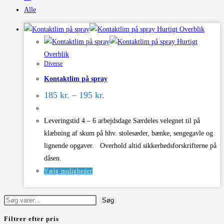
Alle
Hurtigt Overblik
Hurtigt
Overblik
Diverse
Kontaktlim på spray
Prisinterval:
185
kr.
–
195
kr.
185 kr.
til
195 kr.
Leveringstid 4 – 6 arbejdsdage Særdeles velegnet til på
klæbning af skum på hhv. stolesæder, bænke, sengegavle og
lignende opgaver. Overhold altid sikkerhedsforskrifterne på
dåsen.
Dette
Vælg muligheder
vare
har
Søg
Søg
flere
efter:
Filtrer efter pris
varianter.