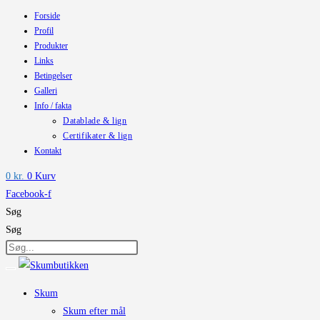
Forside
Skip
Profil
to
Produkter
content
Links
Betingelser
Galleri
Info / fakta
Datablade & lign
Certifikater & lign
Kontakt
0
kr.
0
Kurv
Facebook-f
Søg
Søg
Skum
Skum efter mål