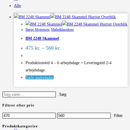
Alle
Hurtigt Overblik
Hurtigt Overblik
Børge Mogensen
,
Møbelklassikere
BM 2248 Skammel
Prisinterval:
475
kr.
–
560
kr.
475 kr.
til
560 kr.
Produktionstid 4 – 6 arbejdsdage + Leveringstid 2-4
arbejdsdage.
Dette
Vælg muligheder
vare
har
Søg
Søg
flere
efter:
Filtrer efter pris
varianter.
Mulighederne
Mindste
Højeste
Filter
kan
pris
pris
Produktkategorier
vælges