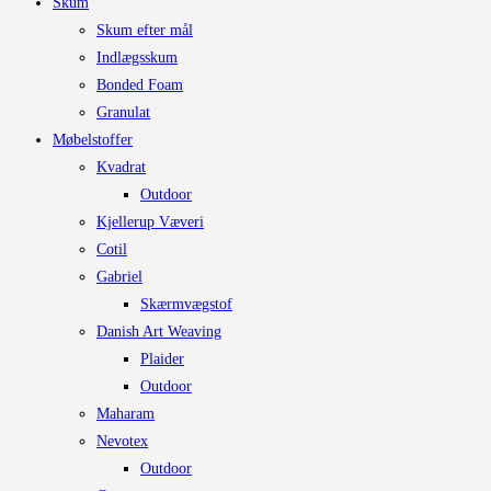
Skum
på
Skum efter mål
varesiden
Indlægsskum
Bonded Foam
Granulat
Møbelstoffer
Kvadrat
Outdoor
Kjellerup Væveri
Cotil
Gabriel
Skærmvægstof
Danish Art Weaving
Plaider
Outdoor
Maharam
Nevotex
Outdoor