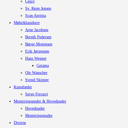
Cesco
Sv. Repp Jensen
Scan Aprima
Møbelklassikere
Arne Jacobsen
Bernth Pedersen
Børge Mogensen
Erik Jørgensen
Hans Wegner
Getama
Ole Wanscher
Svend Skipper
Kunstlæder
Serge Ferrarri
Monteringspuder & Hovedpuder
Hovedpuder
Monteringspuder
Diverse