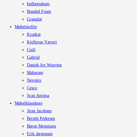
Indlægsskum
Bonded Foam
Granulat
Møbelstoffer
Kvadrat
Kjellerup Væveri
Cotil
Gabriel
Danish Art Weaving
Maharam
Nevotex
Cesco
Scan Aprima
Møbelklassikere
Arne Jacobsen
Bernth Pedersen
Børge Mogensen
Erik Jørgensen