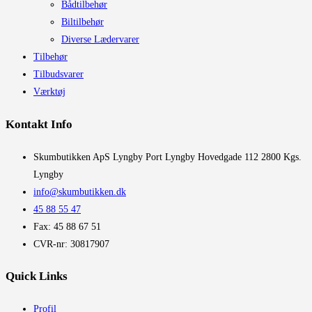
Bådtilbehør
Biltilbehør
Diverse Lædervarer
Tilbehør
Tilbudsvarer
Værktøj
Kontakt Info
​Skumbutikken ApS Lyngby Port Lyngby Hovedgade 112 2800 Kgs.
Lyngby
info@skumbutikken.dk
45 88 55 47
Fax: 45 88 67 51
CVR-nr: 30817907
Quick Links
Profil